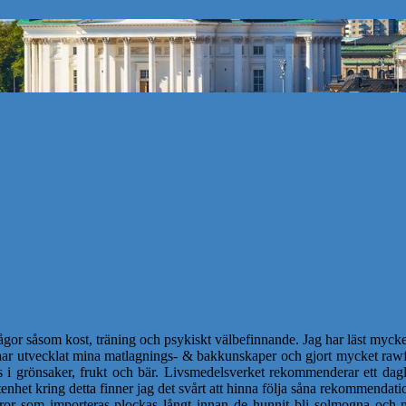
ågor såsom kost, träning och psykiskt välbefinnande. Jag har läst mycket
 har utvecklat mina matlagnings- & bakkunskaper och gjort mycket rawf
s i grönsaker, frukt och bär. Livsmedelsverket rekommenderar ett dagl
nhet kring detta finner jag det svårt att hinna följa såna rekommendatio
or som importeras plockas långt innan de hunnit bli solmogna och m