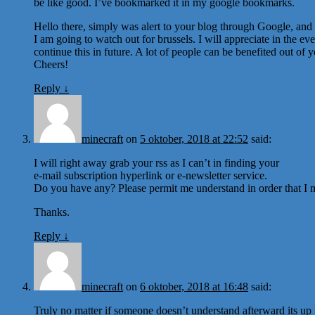
be like good. I’ve bookmarked it in my google bookmarks.
Hello there, simply was alert to your blog through Google, and lo
I am going to watch out for brussels. I will appreciate in the ev
continue this in future. A lot of people can be benefited out of y
Cheers!
Reply
↓
minecraft
on
5 oktober, 2018 at 22:52
said:
I will right away grab your rss as I can’t in finding your
e-mail subscription hyperlink or e-newsletter service.
Do you have any? Please permit me understand in order that I m
Thanks.
Reply
↓
minecraft
on
6 oktober, 2018 at 16:48
said:
Truly no matter if someone doesn’t understand afterward its up t