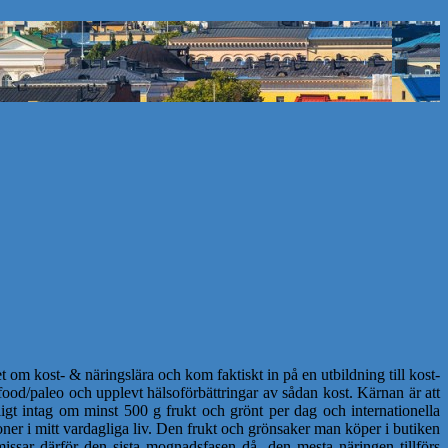
 om kost- & näringslära och kom faktiskt in på en utbildning till kost-
ood/paleo och upplevt hälsoförbättringar av sådan kost. Kärnan är att
igt intag om minst 500 g frukt och grönt per dag och internationella
ner i mitt vardagliga liv. Den frukt och grönsaker man köper i butiken
issar därför den sista mognadsfasen då den mesta näringen tillförs