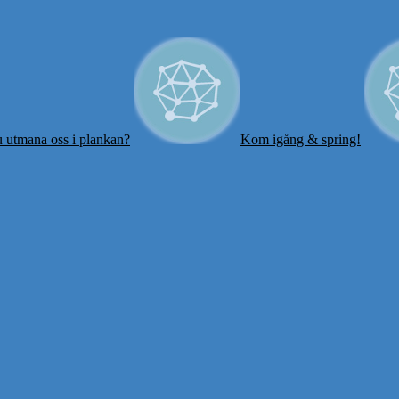
 utmana oss i plankan?
Kom igång & spring!