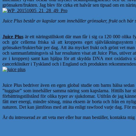
grönsaken/frukten. Jag blev för cirka ett halvår sen tipsad om en när
Juice Plus består av kapslar som innehåller grönsaker, frukt och bär s
Juice Plus
är ett näringstillskott där man får i sig ca 120 000 oli
och gör cellerna friska så att kroppens eget självläkningssystem 
grönsaker/frukter/bär per dag. Att äta mycket frukt och grönt vet man 
och sammanfattningsvis så har resultaten visat att Juice Plus, utöver at
av i kroppen) samt kan hjälpa för att skydda DNA mot oxidativa skado
cancerkliniker i Tyskland och i England och produkten rekommendera
Juice Plus bedriver även en egen global studie om barns hälsa sedan 
”tuggisar” som innehåller samma näring som kapslarna. Hittills har stu
förbättringstillstånd för olika typer av sjukdomar. Utifrån de jag känn
fått mer energi, mindre sötsug, mina eksem är borta och från en nylig
naturen. Det kan jämföras med att äta enligt rawfood varje dag. För mig ä
Är du intresserad av att veta mer eller hur man beställer, kontakta m