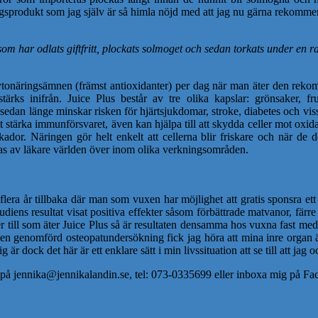
ingsprodukt som jag själv är så himla nöjd med att jag nu gärna rekomme
om har odlats giftfritt, plockats solmoget och sedan torkats under en r
ka fytonäringsämnen (främst antioxidanter) per dag när man äter den 
stärks inifrån. Juice Plus består av tre olika kapslar: grönsaker, 
sedan länge minskar risken för hjärtsjukdomar, stroke, diabetes och vissa
t stärka immunförsvaret, även kan hjälpa till att skydda celler mot oxida
r. Näringen gör helt enkelt att cellerna blir friskare och när de del
s av läkare världen över inom olika verkningsområden.
flera år tillbaka där man som vuxen har möjlighet att gratis sponsra e
diens resultat visat positiva effekter såsom förbättrade matvanor, färr
er till som äter Juice Plus så är resultaten densamma hos vuxna fast med
en genomförd osteopatundersökning fick jag höra att mina inre organ är
r dock det här är ett enklare sätt i min livssituation att se till att jag 
ig på jennika@jennikalandin.se, tel: 073-0335699 eller inboxa mig på F