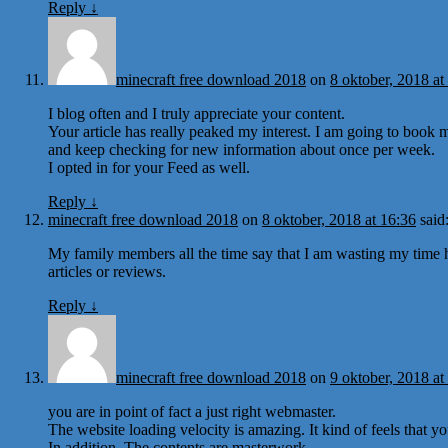
Reply
↓
minecraft free download 2018
on
8 oktober, 2018 at
I blog often and I truly appreciate your content.
Your article has really peaked my interest. I am going to book m
and keep checking for new information about once per week.
I opted in for your Feed as well.
Reply
↓
minecraft free download 2018
on
8 oktober, 2018 at 16:36
said
My family members all the time say that I am wasting my time h
articles or reviews.
Reply
↓
minecraft free download 2018
on
9 oktober, 2018 at
you are in point of fact a just right webmaster.
The website loading velocity is amazing. It kind of feels that yo
In addition, The contents are masterwork.