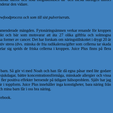
nderar den vidare.
awfoodprocess och som till sist pulveriserats.
rekommenderade mängden. Fytonäringsämnen verkar renande för kroppen
frukt och bär som motsvarar att äta 27 olika giftfria och solmogna
 former av cancer. Det har forskats om näringstillskottet i drygt 20 år
tiv stress (dvs. minska de fria radikalerna/gifter som cellerna tar skada
ar sig sprids de friska cellerna i kroppen. Juice Plus finns på flera
tt barn. Så gör vi med Noah och han får då egna påsar med lite godare
e sjukdagar, bättre koncentrationsförmåga, minskade allergier och vissa
 fler positiva effekter beroende på tidigare hälsoproblem. Själv har jag
 i toppform. Juice Plus innehåller inga konstigheter, bara näring från
och mina barn får i oss bra näring.
acebook.