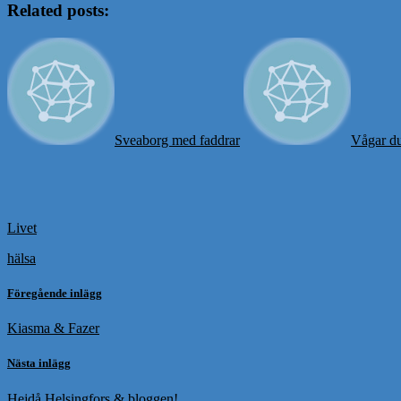
Related posts:
Sveaborg med faddrar
Vågar du
Livet
hälsa
Föregående inlägg
Kiasma & Fazer
Nästa inlägg
Hejdå Helsingfors & bloggen!