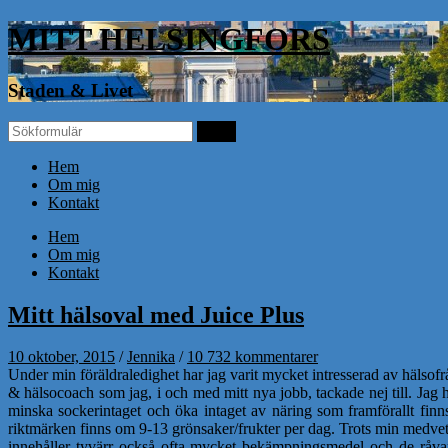
MITT HELSINGFORS
Staden & Livet
Hem
Om mig
Kontakt
Hem
Om mig
Kontakt
Mitt hälsoval med Juice Plus
10 oktober, 2015
/
Jennika
/
10 732 kommentarer
Under min föräldraledighet har jag varit mycket intresserad av hälsofr
& hälsocoach som jag, i och med mitt nya jobb, tackade nej till. Jag
minska sockerintaget och öka intaget av näring som framförallt finn
riktmärken finns om 9-13 grönsaker/frukter per dag. Trots min medvete
innehåller tyvärr också ofta mycket bekämpningsmedel och de råvar