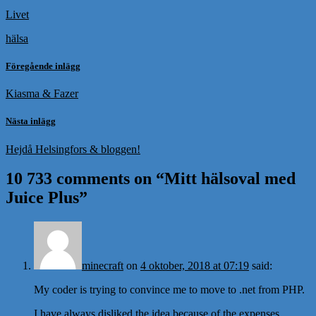
Livet
hälsa
Föregående inlägg
Kiasma & Fazer
Nästa inlägg
Hejdå Helsingfors & bloggen!
10 733 comments on “
Mitt hälsoval med
Juice Plus
”
minecraft
on
4 oktober, 2018 at 07:19
said:
My coder is trying to convince me to move to .net from PHP.
I have always disliked the idea because of the expenses.