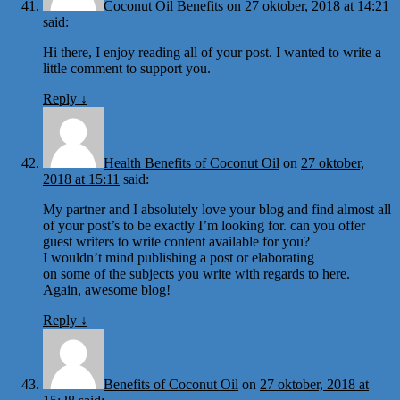
Coconut Oil Benefits
on
27 oktober, 2018 at 14:21
said:
Hi there, I enjoy reading all of your post. I wanted to write a
little comment to support you.
Reply
↓
Health Benefits of Coconut Oil
on
27 oktober,
2018 at 15:11
said:
My partner and I absolutely love your blog and find almost all
of your post’s to be exactly I’m looking for. can you offer
guest writers to write content available for you?
I wouldn’t mind publishing a post or elaborating
on some of the subjects you write with regards to here.
Again, awesome blog!
Reply
↓
Benefits of Coconut Oil
on
27 oktober, 2018 at