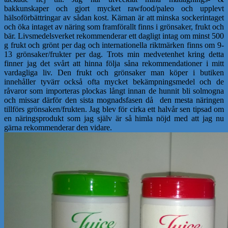
bakkunskaper och gjort mycket rawfood/paleo och upplevt
hälsoförbättringar av sådan kost. Kärnan är att minska sockerintaget
och öka intaget av näring som framförallt finns i grönsaker, frukt och
bär. Livsmedelsverket rekommenderar ett dagligt intag om minst 500
g frukt och grönt per dag och internationella riktmärken finns om 9-
13 grönsaker/frukter per dag. Trots min medvetenhet kring detta
finner jag det svårt att hinna följa såna rekommendationer i mitt
vardagliga liv. Den frukt och grönsaker man köper i butiken
innehåller tyvärr också ofta mycket bekämpningsmedel och de
råvaror som importeras plockas långt innan de hunnit bli solmogna
och missar därför den sista mognadsfasen då den mesta näringen
tillförs grönsaken/frukten. Jag blev för cirka ett halvår sen tipsad om
en näringsprodukt som jag själv är så himla nöjd med att jag nu
gärna rekommenderar den vidare.