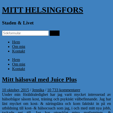
MITT HELSINGFORS
Staden & Livet
Hem
Om mig
Kontakt
Hem
Om mig
Kontakt
Mitt hälsoval med Juice Plus
10 oktober, 2015
/
Jennika
/
10 733 kommentarer
Under min föräldraledighet har jag varit mycket intresserad av
hälsofrågor såsom kost, träning och psykiskt välbefinnande. Jag har
läst mycket om kost- & näringslära och kom faktiskt in på en
utbildning till kost- & hälsocoach som jag, i och med mitt nya jobb,
tackade nej till. Jag har utvecklat mina matlagnings- &