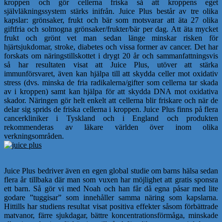
kroppen och gör cellerna friska så att kroppens eget
självläkningssystem stärks inifrån. Juice Plus består av tre olika
kapslar: grönsaker, frukt och bär som motsvarar att äta 27 olika
giftfria och solmogna grönsaker/frukter/bär per dag. Att äta mycket
frukt och grönt vet man sedan länge minskar risken för
hjärtsjukdomar, stroke, diabetes och vissa former av cancer. Det har
forskats om näringstillskottet i drygt 20 år och sammanfattningsvis
så har resultaten visat att Juice Plus, utöver att stärka
immunförsvaret, även kan hjälpa till att skydda celler mot oxidativ
stress (dvs. minska de fria radikalerna/gifter som cellerna tar skada
av i kroppen) samt kan hjälpa för att skydda DNA mot oxidativa
skador. Näringen gör helt enkelt att cellerna blir friskare och när de
delar sig sprids de friska cellerna i kroppen. Juice Plus finns på flera
cancerkliniker i Tyskland och i England och produkten
rekommenderas av läkare världen över inom olika
verkningsområden.
Juice Plus bedriver även en egen global studie om barns hälsa sedan
flera år tillbaka där man som vuxen har möjlighet att gratis sponsra
ett barn. Så gör vi med Noah och han får då egna påsar med lite
godare ”tuggisar” som innehåller samma näring som kapslarna.
Hittills har studiens resultat visat positiva effekter såsom förbättrade
matvanor, färre sjukdagar, bättre koncentrationsförmåga, minskade