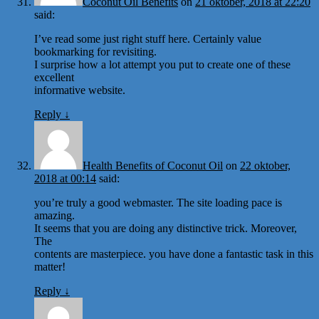
Coconut Oil Benefits
on
21 oktober, 2018 at 22:20
said:
I’ve read some just right stuff here. Certainly value
bookmarking for revisiting.
I surprise how a lot attempt you put to create one of these
excellent
informative website.
Reply
↓
Health Benefits of Coconut Oil
on
22 oktober,
2018 at 00:14
said:
you’re truly a good webmaster. The site loading pace is
amazing.
It seems that you are doing any distinctive trick. Moreover,
The
contents are masterpiece. you have done a fantastic task in this
matter!
Reply
↓