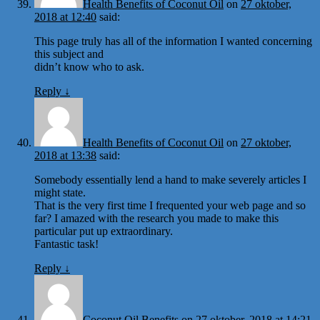
Health Benefits of Coconut Oil
on
27 oktober,
2018 at 12:40
said:
This page truly has all of the information I wanted concerning
this subject and
didn’t know who to ask.
Reply
↓
Health Benefits of Coconut Oil
on
27 oktober,
2018 at 13:38
said:
Somebody essentially lend a hand to make severely articles I
might state.
That is the very first time I frequented your web page and so
far? I amazed with the research you made to make this
particular put up extraordinary.
Fantastic task!
Reply
↓
Coconut Oil Benefits
on
27 oktober, 2018 at 14:21