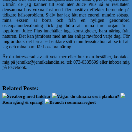
Utifrån de jag känner till som äter Juice Plus så är resultaten
densamma hos vuxna fast med fler positiva effekter beroende på
tidigare hälsoproblem. Själv har jag fått mer energi, mindre sötsug,
mina eksem är borta och från en nyligen genomförd
osteopatundersökning fick jag höra att mina inre organ är i
toppform. Juice Plus innehåller inga konstigheter, bara näring från
naturen. Det kan jämföras med att äta enligt rawfood varje dag. För
mig är dock det här är ett enklare sätt i min livssituation att se till att
jag och mina barn får i oss bra näring.
Är du intresserad av att veta mer eller hur man beställer, kontakta
mig på jennika@jennikalandin.se, tel: 073-0335699 eller inboxa mig
på Facebook.
Related Posts:
Sveaborg med faddrar
Vågar du utmana oss i plankan?
Kom igång & spring!
Brunch i sommarregnet