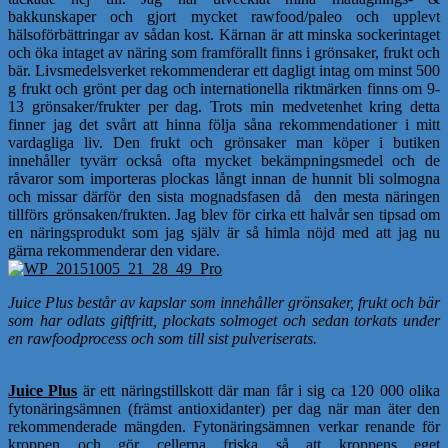
bakkunskaper och gjort mycket rawfood/paleo och upplevt
hälsoförbättringar av sådan kost. Kärnan är att minska sockerintaget
och öka intaget av näring som framförallt finns i grönsaker, frukt och
bär. Livsmedelsverket rekommenderar ett dagligt intag om minst 500
g frukt och grönt per dag och internationella riktmärken finns om 9-
13 grönsaker/frukter per dag. Trots min medvetenhet kring detta
finner jag det svårt att hinna följa såna rekommendationer i mitt
vardagliga liv. Den frukt och grönsaker man köper i butiken
innehåller tyvärr också ofta mycket bekämpningsmedel och de
råvaror som importeras plockas långt innan de hunnit bli solmogna
och missar därför den sista mognadsfasen då den mesta näringen
tillförs grönsaken/frukten. Jag blev för cirka ett halvår sen tipsad om
en näringsprodukt som jag själv är så himla nöjd med att jag nu
gärna rekommenderar den vidare.
Juice Plus består av kapslar som innehåller grönsaker, frukt och bär
som har odlats giftfritt, plockats solmoget och sedan torkats under
en rawfoodprocess och som till sist pulveriserats.
Juice Plus
är ett näringstillskott där man får i sig ca 120 000 olika
fytonäringsämnen (främst antioxidanter) per dag när man äter den
rekommenderade mängden. Fytonäringsämnen verkar renande för
kroppen och gör cellerna friska så att kroppens eget