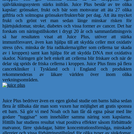
självläkningssystem stärks inifrån. Juice Plus består av tre olika
kapslar: grönsaker, frukt och bär som motsvarar att äta 27 olika
giftfria och solmogna grönsaker/frukter/bär per dag. Att äta mycket
frukt och grönt vet man sedan länge minskar risken för
hjärtsjukdomar, stroke, diabetes och vissa former av cancer. Det har
forskats om näringstillskottet i drygt 20 år och sammanfattningsvis
så har resultaten visat att Juice Plus, utöver att stärka
immunförsvaret, även kan hjälpa till att skydda celler mot oxidativ
stress (dvs. minska de fria radikalerna/gifter som cellerna tar skada
av i kroppen) samt kan hjälpa för att skydda DNA mot oxidativa
skador. Näringen gör helt enkelt att cellerna blir friskare och när de
delar sig sprids de friska cellerna i kroppen. Juice Plus finns på flera
cancerkliniker i Tyskland och i England och produkten
rekommenderas av läkare världen över inom olika
verkningsområden.
Juice Plus bedriver även en egen global studie om barns hälsa sedan
flera år tillbaka där man som vuxen har möjlighet att gratis sponsra
ett barn. Så gör vi med Noah och han får då egna påsar med lite
godare ”tuggisar” som innehåller samma näring som kapslarna.
Hittills har studiens resultat visat positiva effekter såsom förbättrade
matvanor, färre sjukdagar, bättre koncentrationsförmåga, minskade
allergier och vissa förbättringstillstånd för olika typer av sjukdomar.