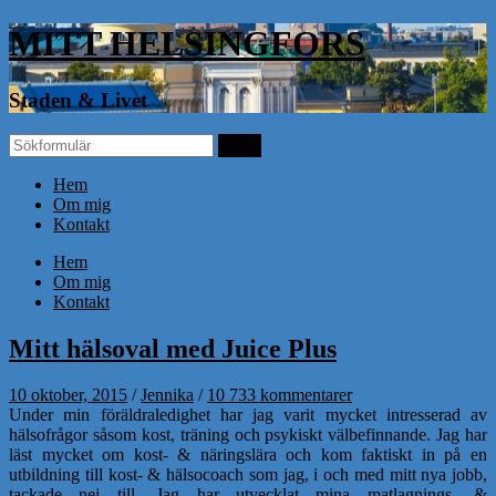
MITT HELSINGFORS
Staden & Livet
Hem
Om mig
Kontakt
Hem
Om mig
Kontakt
Mitt hälsoval med Juice Plus
10 oktober, 2015
/
Jennika
/
10 733 kommentarer
Under min föräldraledighet har jag varit mycket intresserad av
hälsofrågor såsom kost, träning och psykiskt välbefinnande. Jag har
läst mycket om kost- & näringslära och kom faktiskt in på en
utbildning till kost- & hälsocoach som jag, i och med mitt nya jobb,
tackade nej till. Jag har utvecklat mina matlagnings- &