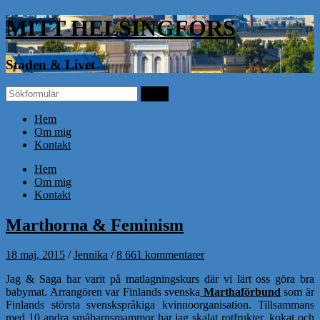
MITT HELSINGFORS
Staden & Livet
Hem
Om mig
Kontakt
Hem
Om mig
Kontakt
Marthorna & Feminism
18 maj, 2015
/
Jennika
/
8 661 kommentarer
Jag & Saga har varit på matlagningskurs där vi lärt oss göra bra
babymat. Arrangören var Finlands svenska
Marthaförbund
som är
Finlands största svenskspråkiga kvinnoorganisation. Tillsammans
med 10 andra småbarnsmammor har jag skalat rotfrukter, kokat och