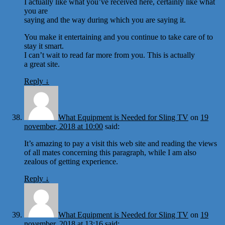
I actually like what you’ve received here, certainly like what
you are
saying and the way during which you are saying it.
You make it entertaining and you continue to take care of to
stay it smart.
I can’t wait to read far more from you. This is actually
a great site.
Reply
↓
What Equipment is Needed for Sling TV
on
19
november, 2018 at 10:00
said:
It’s amazing to pay a visit this web site and reading the views
of all mates concerning this paragraph, while I am also
zealous of getting experience.
Reply
↓
What Equipment is Needed for Sling TV
on
19
november, 2018 at 13:16
said: