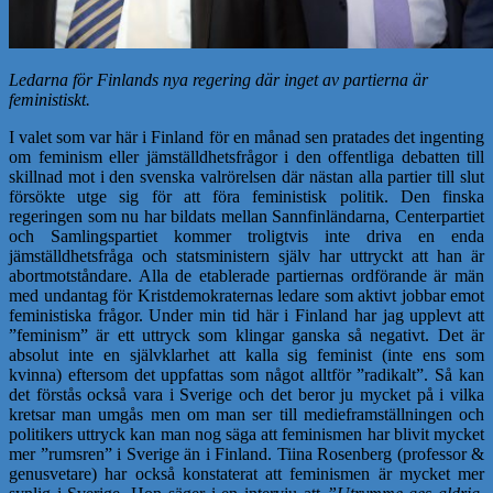
Ledarna för Finlands nya regering där inget av partierna är
feministiskt.
I valet som var här i Finland för en månad sen pratades det ingenting
om feminism eller jämställdhetsfrågor i den offentliga debatten till
skillnad mot i den svenska valrörelsen där nästan alla partier till slut
försökte utge sig för att föra feministisk politik. Den finska
regeringen som nu har bildats mellan Sannfinländarna, Centerpartiet
och Samlingspartiet kommer troligtvis inte driva en enda
jämställdhetsfråga och statsministern själv har uttryckt att han är
abortmotståndare. Alla de etablerade partiernas ordförande är män
med undantag för Kristdemokraternas ledare som aktivt jobbar emot
feministiska frågor. Under min tid här i Finland har jag upplevt att
”feminism” är ett uttryck som klingar ganska så negativt. Det är
absolut inte en självklarhet att kalla sig feminist (inte ens som
kvinna) eftersom det uppfattas som något alltför ”radikalt”. Så kan
det förstås också vara i Sverige och det beror ju mycket på i vilka
kretsar man umgås men om man ser till medieframställningen och
politikers uttryck kan man nog säga att feminismen har blivit mycket
mer ”rumsren” i Sverige än i Finland. Tiina Rosenberg (professor &
genusvetare) har också konstaterat att feminismen är mycket mer