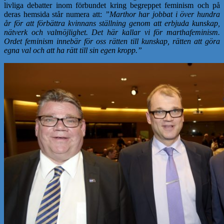
livliga debatter inom förbundet kring begreppet feminism och på
deras hemsida står numera att:
”Marthor har jobbat i över hundra
år för att förbättra kvinnans ställning genom att erbjuda kunskap,
nätverk och valmöjlighet. Det här kallar vi för marthafeminism.
Ordet feminism innebär för oss rätten till kunskap, rätten att göra
egna val och att ha rätt till sin egen kropp.”