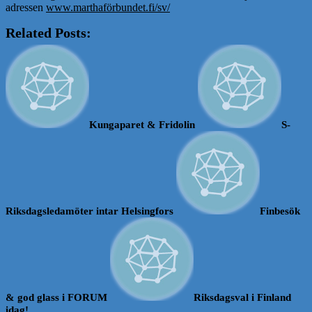
adressen
www.marthaförbundet.fi/sv/
Related Posts:
Kungaparet & Fridolin
S-
Riksdagsledamöter intar Helsingfors
Finbesök
& god glass i FORUM
Riksdagsval i Finland
idag!