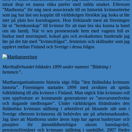
mixat ihop en massa olika puréer med milda smaker. Eftersom
”Marthorna” för mig mest associerade till en historisk kvinnorörelse
som jag har läst om kopplat till världskrigen försökte jag luska ut lite
mer på plats hos kursdragaren. Hon förklarade mest att föreningen
lär ut ”hemkunskap” till kvinnor för att man bra ska kunna ta hand
om sin familj. När vi sen promenerade hem med vagnen full av
burkar med morotspuré, kokad gös och avokadomos funderade jag
lite på det här med ”kvinnofrågor”, feminism och skillnader som jag
upplevt mellan Finland och Sverige i dessa frågor.
Marthaförbundet bildades 1899 under namnet ”Bildning i
hemmen”.
Marthaorganisationens historia sägs följa ”den finländska kvinnans
historia”. Föreningen startades 1899 med avsikten att sprida
folkbildning till alla kvinnor i Finland. Man utgick från kvinnans roll
som uppfostrare av kommande generationer av ”ansvarsmedvetna
och dugande medborgare”. Under världskrigen förändrades den
finländska kvinnans ställning i arbetslivet på liknande sätt som i
Sverige eftersom kvinnorna då behövdes ute på arbetsmarknaden.
Jag läser att Marthorna under årens lopp har agerat banbrytare och
pionjärer för jämställdhetsfrågor såsom barndagvård,
pensionsförmåner och kvinnans ställning i samhället. 2007 fördes