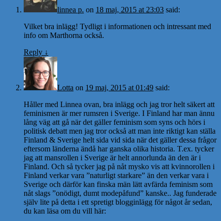
linnea p.
on
18 maj, 2015 at 23:03
said:
Vilket bra inlägg! Tydligt i informationen och intressant med
info om Marthorna också.
Reply
↓
Lotta
on
19 maj, 2015 at 01:49
said:
Håller med Linnea ovan, bra inlägg och jag tror helt säkert att
feminismen är mer rumsren i Sverige. I Finland har man ännu
lång väg att gå när det gäller feminism som syns och hörs i
politisk debatt men jag tror också att man inte riktigt kan ställa
Finland & Sverige helt sida vid sida när det gäller dessa frågor
eftersom länderna ändå har ganska olika historia. T.ex. tycker
jag att mansrollen i Sverige är helt annorlunda än den är i
Finland. Och så tycker jag på nåt mysko vis att kvinnorollen i
Finland verkar vara ”naturligt starkare” än den verkar vara i
Sverige och därför kan finska män lätt avfärda feminism som
nåt slags ”onödigt, dumt modepåfund” kanske.. Jag funderade
själv lite på detta i ett spretigt blogginlägg för något år sedan,
du kan läsa om du vill här: