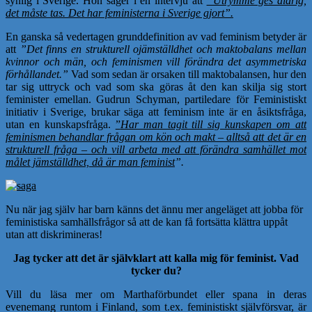
synlig i Sverige. Hon säger i en intervju att
”Utrymme ges aldrig,
det måste tas. Det har feministerna i Sverige gjort”.
En ganska så vedertagen grunddefinition av vad feminism betyder är
att
”Det finns en strukturell ojämställdhet och maktobalans mellan
kvinnor och män, och feminismen vill förändra det asymmetriska
förhållandet.”
Vad som sedan är orsaken till maktobalansen, hur den
tar sig uttryck och vad som ska göras åt den kan skilja sig stort
feminister emellan. Gudrun Schyman, partiledare för Feministiskt
initiativ i Sverige, brukar säga att feminism inte är en åsiktsfråga,
utan en kunskapsfråga.
”
Har man tagit till sig kunskapen om att
feminismen behandlar frågan om kön och makt – alltså att det är en
strukturell fråga – och vill arbeta med att förändra samhället mot
målet jämställdhet, då är man feminist
”.
Nu när jag själv har barn känns det ännu mer angeläget att jobba för
feministiska samhällsfrågor så att de kan få fortsätta klättra uppåt
utan att diskrimineras!
Jag tycker att det är självklart att kalla mig för feminist. Vad
tycker du?
Vill du läsa mer om Marthaförbundet eller spana in deras
evenemang runtom i Finland, som t.ex. feministiskt självförsvar, är