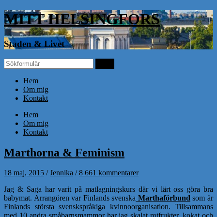
MITT HELSINGFORS
Staden & Livet
Hem
Om mig
Kontakt
Hem
Om mig
Kontakt
Marthorna & Feminism
18 maj, 2015
/
Jennika
/
8 661 kommentarer
Jag & Saga har varit på matlagningskurs där vi lärt oss göra bra
babymat. Arrangören var Finlands svenska
Marthaförbund
som är
Finlands största svenskspråkiga kvinnoorganisation. Tillsammans
med 10 andra småbarnsmammor har jag skalat rotfrukter, kokat och