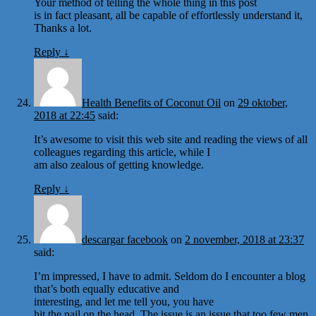
Your method of telling the whole thing in this post
is in fact pleasant, all be capable of effortlessly understand it,
Thanks a lot.
Reply
↓
Health Benefits of Coconut Oil
on
29 oktober,
2018 at 22:45
said:
It’s awesome to visit this web site and reading the views of all
colleagues regarding this article, while I
am also zealous of getting knowledge.
Reply
↓
descargar facebook
on
2 november, 2018 at 23:37
said:
I’m impressed, I have to admit. Seldom do I encounter a blog
that’s both equally educative and
interesting, and let me tell you, you have
hit the nail on the head. The issue is an issue that too few men