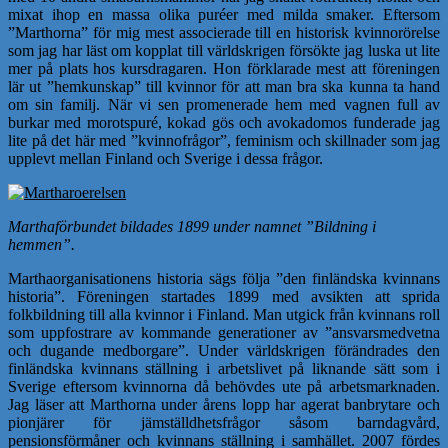
mixat ihop en massa olika puréer med milda smaker. Eftersom
”Marthorna” för mig mest associerade till en historisk kvinnorörelse
som jag har läst om kopplat till världskrigen försökte jag luska ut lite
mer på plats hos kursdragaren. Hon förklarade mest att föreningen
lär ut ”hemkunskap” till kvinnor för att man bra ska kunna ta hand
om sin familj. När vi sen promenerade hem med vagnen full av
burkar med morotspuré, kokad gös och avokadomos funderade jag
lite på det här med ”kvinnofrågor”, feminism och skillnader som jag
upplevt mellan Finland och Sverige i dessa frågor.
Marthaförbundet bildades 1899 under namnet ”Bildning i
hemmen”.
Marthaorganisationens historia sägs följa ”den finländska kvinnans
historia”. Föreningen startades 1899 med avsikten att sprida
folkbildning till alla kvinnor i Finland. Man utgick från kvinnans roll
som uppfostrare av kommande generationer av ”ansvarsmedvetna
och dugande medborgare”. Under världskrigen förändrades den
finländska kvinnans ställning i arbetslivet på liknande sätt som i
Sverige eftersom kvinnorna då behövdes ute på arbetsmarknaden.
Jag läser att Marthorna under årens lopp har agerat banbrytare och
pionjärer för jämställdhetsfrågor såsom barndagvård,
pensionsförmåner och kvinnans ställning i samhället. 2007 fördes