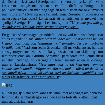
det förstås också vara i Sverige och det beror ju mycket på i vilka
kretsar man umgås men om man ser till medieframställningen och
politikers uttryck kan man nog säga att feminismen har blivit mycket
mer ”rumsren” i Sverige än i Finland. Tiina Rosenberg (professor &
genusvetare) har också konstaterat att feminismen är mycket mer
synlig i Sverige. Hon säger i en intervju att
”Utrymme ges aldrig,
det måste tas. Det har feministerna i Sverige gjort”.
En ganska så vedertagen grunddefinition av vad feminism betyder är
att
”Det finns en strukturell ojämställdhet och maktobalans mellan
kvinnor och män, och feminismen vill förändra det asymmetriska
förhållandet.”
Vad som sedan är orsaken till maktobalansen, hur den
tar sig uttryck och vad som ska göras åt den kan skilja sig stort
feminister emellan. Gudrun Schyman, partiledare för Feministiskt
initiativ i Sverige, brukar säga att feminism inte är en åsiktsfråga,
utan en kunskapsfråga.
”
Har man tagit till sig kunskapen om att
feminismen behandlar frågan om kön och makt – alltså att det är en
strukturell fråga – och vill arbeta med att förändra samhället mot
målet jämställdhet, då är man feminist
”.
Nu när jag själv har barn känns det ännu mer angeläget att jobba för
feministiska samhällsfrågor så att de kan få fortsätta klättra uppåt
utan att diskrimineras!