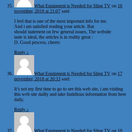
What Equipment is Needed for Sling TV
on
16
november, 2018 at 21:07
said:
I feel that is one of the most important info for me.
And i am satisfied reading your article. But
should statement on few general issues, The website
taste is ideal, the articles is in reality great :
D. Good process, cheers
Reply
↓
What Equipment is Needed for Sling TV
on
17
november, 2018 at 20:33
said:
It’s not my first time to go to see this web site, i am visiting
this web site dailly and take fastidious information from here
daily.
Reply
↓
What Equipment is Needed for Sling TV
on
18