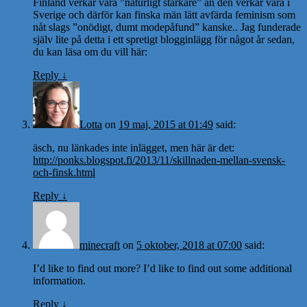
Finland verkar vara ”naturligt starkare” än den verkar vara i
Sverige och därför kan finska män lätt avfärda feminism som
nåt slags ”onödigt, dumt modepåfund” kanske.. Jag funderade
själv lite på detta i ett spretigt blogginlägg för något år sedan,
du kan läsa om du vill här:
Reply
↓
Lotta
on
19 maj, 2015 at 01:49
said:
äsch, nu länkades inte inlägget, men här är det:
http://ponks.blogspot.fi/2013/11/skillnaden-mellan-svensk-
och-finsk.html
Reply
↓
minecraft
on
5 oktober, 2018 at 07:00
said:
I’d like to find out more? I’d like to find out some additional
information.
Reply
↓