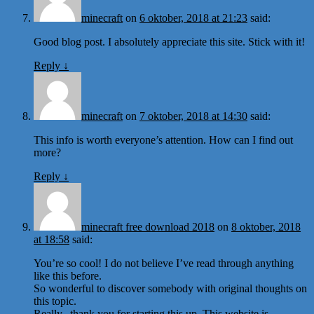
minecraft
on
6 oktober, 2018 at 21:23
said:
Good blog post. I absolutely appreciate this site. Stick with it!
Reply
↓
minecraft
on
7 oktober, 2018 at 14:30
said:
This info is worth everyone’s attention. How can I find out
more?
Reply
↓
minecraft free download 2018
on
8 oktober, 2018
at 18:58
said:
You’re so cool! I do not believe I’ve read through anything
like this before.
So wonderful to discover somebody with original thoughts on
this topic.
Really.. thank you for starting this up. This website is