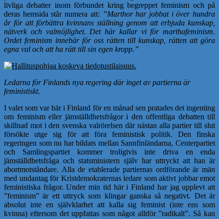
livliga debatter inom förbundet kring begreppet feminism och på
deras hemsida står numera att:
”Marthor har jobbat i över hundra
år för att förbättra kvinnans ställning genom att erbjuda kunskap,
nätverk och valmöjlighet. Det här kallar vi för marthafeminism.
Ordet feminism innebär för oss rätten till kunskap, rätten att göra
egna val och att ha rätt till sin egen kropp.”
Ledarna för Finlands nya regering där inget av partierna är
feministiskt.
I valet som var här i Finland för en månad sen pratades det ingenting
om feminism eller jämställdhetsfrågor i den offentliga debatten till
skillnad mot i den svenska valrörelsen där nästan alla partier till slut
försökte utge sig för att föra feministisk politik. Den finska
regeringen som nu har bildats mellan Sannfinländarna, Centerpartiet
och Samlingspartiet kommer troligtvis inte driva en enda
jämställdhetsfråga och statsministern själv har uttryckt att han är
abortmotståndare. Alla de etablerade partiernas ordförande är män
med undantag för Kristdemokraternas ledare som aktivt jobbar emot
feministiska frågor. Under min tid här i Finland har jag upplevt att
”feminism” är ett uttryck som klingar ganska så negativt. Det är
absolut inte en självklarhet att kalla sig feminist (inte ens som
kvinna) eftersom det uppfattas som något alltför ”radikalt”. Så kan