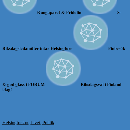
Kungaparet & Fridolin
S-
Riksdagsledamöter intar Helsingfors
Finbesök
& god glass i FORUM
Riksdagsval i Finland
idag!
Helsingforsbo
,
Livet
,
Politik