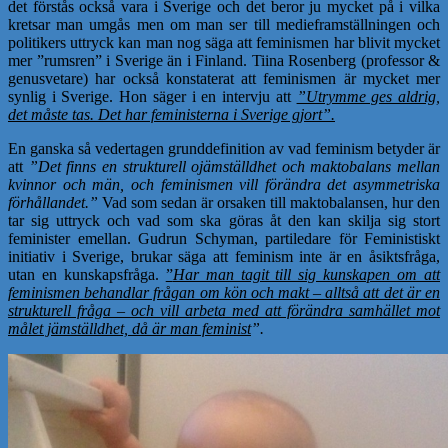
det förstås också vara i Sverige och det beror ju mycket på i vilka
kretsar man umgås men om man ser till medieframställningen och
politikers uttryck kan man nog säga att feminismen har blivit mycket
mer ”rumsren” i Sverige än i Finland. Tiina Rosenberg (professor &
genusvetare) har också konstaterat att feminismen är mycket mer
synlig i Sverige. Hon säger i en intervju att
”Utrymme ges aldrig,
det måste tas. Det har feministerna i Sverige gjort”.
En ganska så vedertagen grunddefinition av vad feminism betyder är
att
”Det finns en strukturell ojämställdhet och maktobalans mellan
kvinnor och män, och feminismen vill förändra det asymmetriska
förhållandet.”
Vad som sedan är orsaken till maktobalansen, hur den
tar sig uttryck och vad som ska göras åt den kan skilja sig stort
feminister emellan. Gudrun Schyman, partiledare för Feministiskt
initiativ i Sverige, brukar säga att feminism inte är en åsiktsfråga,
utan en kunskapsfråga.
”
Har man tagit till sig kunskapen om att
feminismen behandlar frågan om kön och makt – alltså att det är en
strukturell fråga – och vill arbeta med att förändra samhället mot
målet jämställdhet, då är man feminist
”.