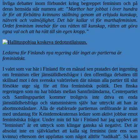
livliga debatter inom förbundet kring begreppet feminism och på
deras hemsida står numera att:
”Marthor har jobbat i över hundra
år för att förbättra kvinnans ställning genom att erbjuda kunskap,
nätverk och valmöjlighet. Det här kallar vi för marthafeminism.
Ordet feminism innebär för oss rätten till kunskap, rätten att göra
egna val och att ha rätt till sin egen kropp.”
Ledarna för Finlands nya regering där inget av partierna är
feministiskt.
I valet som var här i Finland för en månad sen pratades det ingenting
om feminism eller jämställdhetsfrågor i den offentliga debatten till
skillnad mot i den svenska valrörelsen där nästan alla partier till slut
försökte utge sig för att föra feministisk politik. Den finska
regeringen som nu har bildats mellan Sannfinländarna, Centerpartiet
och Samlingspartiet kommer troligtvis inte driva en enda
jämställdhetsfråga och statsministern själv har uttryckt att han är
abortmotståndare. Alla de etablerade partiernas ordförande är män
med undantag för Kristdemokraternas ledare som aktivt jobbar emot
feministiska frågor. Under min tid här i Finland har jag upplevt att
”feminism” är ett uttryck som klingar ganska så negativt. Det är
absolut inte en självklarhet att kalla sig feminist (inte ens som
kvinna) eftersom det uppfattas som något alltför ”radikalt”. Så kan