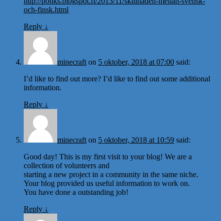
http://ponks.blogspot.fi/2013/11/skillnaden-mellan-svensk-
och-finsk.html
Reply
↓
minecraft
on
5 oktober, 2018 at 07:00
said:
I’d like to find out more? I’d like to find out some additional
information.
Reply
↓
minecraft
on
5 oktober, 2018 at 10:59
said:
Good day! This is my first visit to your blog! We are a
collection of volunteers and
starting a new project in a community in the same niche.
Your blog provided us useful information to work on.
You have done a outstanding job!
Reply
↓