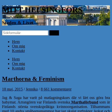
MITT HELSINGFORS
Staden & Livet
Hem
Om mig
Kontakt
Hem
Om mig
Kontakt
Marthorna & Feminism
18 maj, 2015
/
Jennika
/
8 661 kommentarer
Jag & Saga har varit på matlagningskurs där vi lärt oss göra bra
babymat. Arrangören var Finlands svenska
Marthaförbund
som är
Finlands största svenskspråkiga kvinnoorganisation. Tillsammans
med 10 andra småbarnsmammor har jag skalat rotfrukter, kokat och