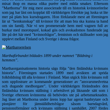
mixat ihop en massa olika puréer med milda smaker. Eftersom
”Marthorna” för mig mest associerade till en historisk kvinnorörelse
som jag har läst om kopplat till världskrigen försökte jag luska ut lite
mer på plats hos kursdragaren. Hon förklarade mest att föreningen
lär ut ”hemkunskap” till kvinnor för att man bra ska kunna ta hand
om sin familj. När vi sen promenerade hem med vagnen full av
burkar med morotspuré, kokad gös och avokadomos funderade jag
lite på det här med ”kvinnofrågor”, feminism och skillnader som jag
upplevt mellan Finland och Sverige i dessa frågor.
Marthaförbundet bildades 1899 under namnet ”Bildning i
hemmen”.
Marthaorganisationens historia sägs följa ”den finländska kvinnans
historia”. Föreningen startades 1899 med avsikten att sprida
folkbildning till alla kvinnor i Finland. Man utgick från kvinnans roll
som uppfostrare av kommande generationer av ”ansvarsmedvetna
och dugande medborgare”. Under världskrigen förändrades den
finländska kvinnans ställning i arbetslivet på liknande sätt som i
Sverige eftersom kvinnorna då behövdes ute på arbetsmarknaden.
Jag läser att Marthorna under årens lopp har agerat banbrytare och
pionjärer för jämställdhetsfrågor såsom barndagvård,
pensionsförmåner och kvinnans ställning i samhället. 2007 fördes