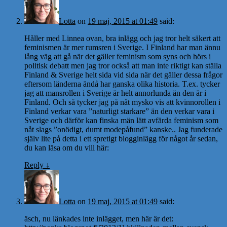
Lotta
on
19 maj, 2015 at 01:49
said:
Håller med Linnea ovan, bra inlägg och jag tror helt säkert att
feminismen är mer rumsren i Sverige. I Finland har man ännu
lång väg att gå när det gäller feminism som syns och hörs i
politisk debatt men jag tror också att man inte riktigt kan ställa
Finland & Sverige helt sida vid sida när det gäller dessa frågor
eftersom länderna ändå har ganska olika historia. T.ex. tycker
jag att mansrollen i Sverige är helt annorlunda än den är i
Finland. Och så tycker jag på nåt mysko vis att kvinnorollen i
Finland verkar vara ”naturligt starkare” än den verkar vara i
Sverige och därför kan finska män lätt avfärda feminism som
nåt slags ”onödigt, dumt modepåfund” kanske.. Jag funderade
själv lite på detta i ett spretigt blogginlägg för något år sedan,
du kan läsa om du vill här:
Reply
↓
Lotta
on
19 maj, 2015 at 01:49
said:
äsch, nu länkades inte inlägget, men här är det: