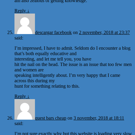
am also zealous of getting knowledge.
Reply
↓
descargar facebook
on
2 november, 2018 at 23:37
said:
I’m impressed, I have to admit. Seldom do I encounter a blog
that’s both equally educative and
interesting, and let me tell you, you have
hit the nail on the head. The issue is an issue that too few men
and women are
speaking intelligently about. I’m very happy that I came
across this during my
hunt for something relating to this.
Reply
↓
quest bars cheap
on
3 november, 2018 at 18:11
said:
I’m not sure exactly why but this website is loading very slow