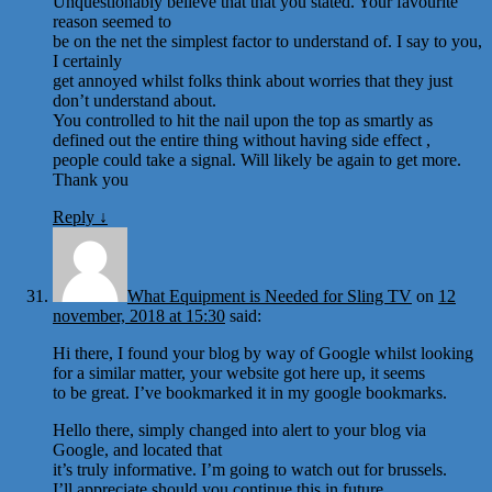
Unquestionably believe that that you stated. Your favourite
reason seemed to
be on the net the simplest factor to understand of. I say to you,
I certainly
get annoyed whilst folks think about worries that they just
don’t understand about.
You controlled to hit the nail upon the top as smartly as
defined out the entire thing without having side effect ,
people could take a signal. Will likely be again to get more.
Thank you
Reply
↓
What Equipment is Needed for Sling TV
on
12
november, 2018 at 15:30
said:
Hi there, I found your blog by way of Google whilst looking
for a similar matter, your website got here up, it seems
to be great. I’ve bookmarked it in my google bookmarks.
Hello there, simply changed into alert to your blog via
Google, and located that
it’s truly informative. I’m going to watch out for brussels.
I’ll appreciate should you continue this in future.