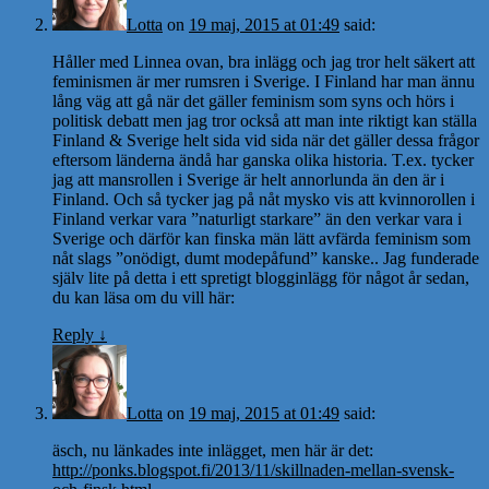
Lotta
on
19 maj, 2015 at 01:49
said:
Håller med Linnea ovan, bra inlägg och jag tror helt säkert att
feminismen är mer rumsren i Sverige. I Finland har man ännu
lång väg att gå när det gäller feminism som syns och hörs i
politisk debatt men jag tror också att man inte riktigt kan ställa
Finland & Sverige helt sida vid sida när det gäller dessa frågor
eftersom länderna ändå har ganska olika historia. T.ex. tycker
jag att mansrollen i Sverige är helt annorlunda än den är i
Finland. Och så tycker jag på nåt mysko vis att kvinnorollen i
Finland verkar vara ”naturligt starkare” än den verkar vara i
Sverige och därför kan finska män lätt avfärda feminism som
nåt slags ”onödigt, dumt modepåfund” kanske.. Jag funderade
själv lite på detta i ett spretigt blogginlägg för något år sedan,
du kan läsa om du vill här:
Reply
↓
Lotta
on
19 maj, 2015 at 01:49
said:
äsch, nu länkades inte inlägget, men här är det:
http://ponks.blogspot.fi/2013/11/skillnaden-mellan-svensk-