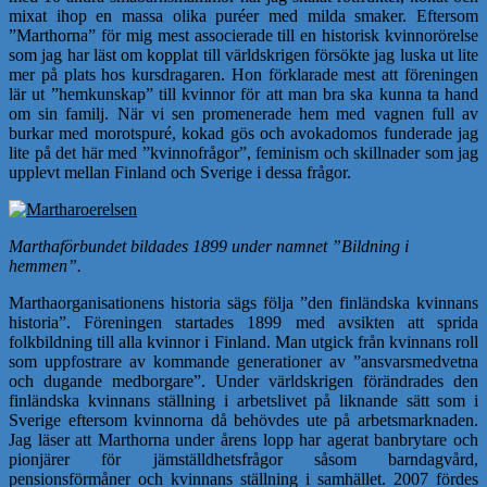
mixat ihop en massa olika puréer med milda smaker. Eftersom
”Marthorna” för mig mest associerade till en historisk kvinnorörelse
som jag har läst om kopplat till världskrigen försökte jag luska ut lite
mer på plats hos kursdragaren. Hon förklarade mest att föreningen
lär ut ”hemkunskap” till kvinnor för att man bra ska kunna ta hand
om sin familj. När vi sen promenerade hem med vagnen full av
burkar med morotspuré, kokad gös och avokadomos funderade jag
lite på det här med ”kvinnofrågor”, feminism och skillnader som jag
upplevt mellan Finland och Sverige i dessa frågor.
Marthaförbundet bildades 1899 under namnet ”Bildning i
hemmen”.
Marthaorganisationens historia sägs följa ”den finländska kvinnans
historia”. Föreningen startades 1899 med avsikten att sprida
folkbildning till alla kvinnor i Finland. Man utgick från kvinnans roll
som uppfostrare av kommande generationer av ”ansvarsmedvetna
och dugande medborgare”. Under världskrigen förändrades den
finländska kvinnans ställning i arbetslivet på liknande sätt som i
Sverige eftersom kvinnorna då behövdes ute på arbetsmarknaden.
Jag läser att Marthorna under årens lopp har agerat banbrytare och
pionjärer för jämställdhetsfrågor såsom barndagvård,
pensionsförmåner och kvinnans ställning i samhället. 2007 fördes