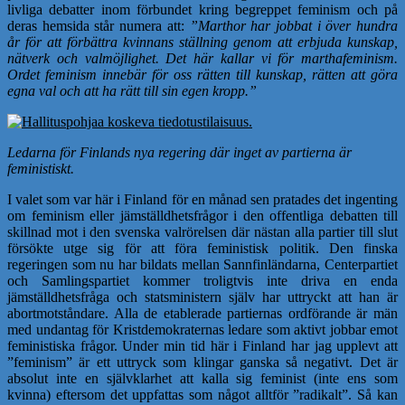
livliga debatter inom förbundet kring begreppet feminism och på
deras hemsida står numera att:
”Marthor har jobbat i över hundra
år för att förbättra kvinnans ställning genom att erbjuda kunskap,
nätverk och valmöjlighet. Det här kallar vi för marthafeminism.
Ordet feminism innebär för oss rätten till kunskap, rätten att göra
egna val och att ha rätt till sin egen kropp.”
Ledarna för Finlands nya regering där inget av partierna är
feministiskt.
I valet som var här i Finland för en månad sen pratades det ingenting
om feminism eller jämställdhetsfrågor i den offentliga debatten till
skillnad mot i den svenska valrörelsen där nästan alla partier till slut
försökte utge sig för att föra feministisk politik. Den finska
regeringen som nu har bildats mellan Sannfinländarna, Centerpartiet
och Samlingspartiet kommer troligtvis inte driva en enda
jämställdhetsfråga och statsministern själv har uttryckt att han är
abortmotståndare. Alla de etablerade partiernas ordförande är män
med undantag för Kristdemokraternas ledare som aktivt jobbar emot
feministiska frågor. Under min tid här i Finland har jag upplevt att
”feminism” är ett uttryck som klingar ganska så negativt. Det är
absolut inte en självklarhet att kalla sig feminist (inte ens som
kvinna) eftersom det uppfattas som något alltför ”radikalt”. Så kan