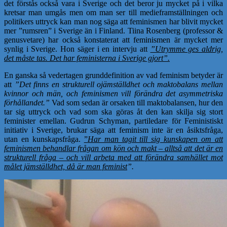
det förstås också vara i Sverige och det beror ju mycket på i vilka
kretsar man umgås men om man ser till medieframställningen och
politikers uttryck kan man nog säga att feminismen har blivit mycket
mer ”rumsren” i Sverige än i Finland. Tiina Rosenberg (professor &
genusvetare) har också konstaterat att feminismen är mycket mer
synlig i Sverige. Hon säger i en intervju att
”Utrymme ges aldrig,
det måste tas. Det har feministerna i Sverige gjort”.
En ganska så vedertagen grunddefinition av vad feminism betyder är
att
”Det finns en strukturell ojämställdhet och maktobalans mellan
kvinnor och män, och feminismen vill förändra det asymmetriska
förhållandet.”
Vad som sedan är orsaken till maktobalansen, hur den
tar sig uttryck och vad som ska göras åt den kan skilja sig stort
feminister emellan. Gudrun Schyman, partiledare för Feministiskt
initiativ i Sverige, brukar säga att feminism inte är en åsiktsfråga,
utan en kunskapsfråga.
”
Har man tagit till sig kunskapen om att
feminismen behandlar frågan om kön och makt – alltså att det är en
strukturell fråga – och vill arbeta med att förändra samhället mot
målet jämställdhet, då är man feminist
”.