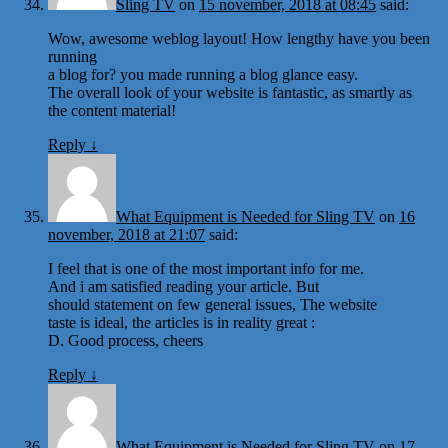
Sling TV
on
15 november, 2018 at 08:45
said:
Wow, awesome weblog layout! How lengthy have you been
running
a blog for? you made running a blog glance easy.
The overall look of your website is fantastic, as smartly as
the content material!
Reply
↓
What Equipment is Needed for Sling TV
on
16
november, 2018 at 21:07
said:
I feel that is one of the most important info for me.
And i am satisfied reading your article. But
should statement on few general issues, The website
taste is ideal, the articles is in reality great :
D. Good process, cheers
Reply
↓
What Equipment is Needed for Sling TV
on
17