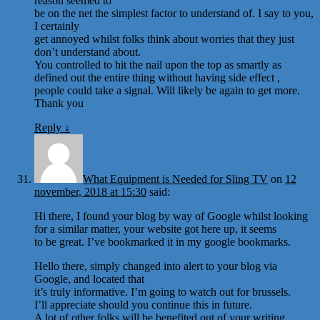
reason seemed to
be on the net the simplest factor to understand of. I say to you,
I certainly
get annoyed whilst folks think about worries that they just
don’t understand about.
You controlled to hit the nail upon the top as smartly as
defined out the entire thing without having side effect ,
people could take a signal. Will likely be again to get more.
Thank you
Reply
↓
What Equipment is Needed for Sling TV
on
12
november, 2018 at 15:30
said:
Hi there, I found your blog by way of Google whilst looking
for a similar matter, your website got here up, it seems
to be great. I’ve bookmarked it in my google bookmarks.
Hello there, simply changed into alert to your blog via
Google, and located that
it’s truly informative. I’m going to watch out for brussels.
I’ll appreciate should you continue this in future.
A lot of other folks will be benefited out of your writing.