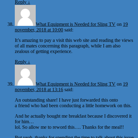
Reply
↓
What Equipment is Needed for Sling TV
on
19
november, 2018 at 10:00
said:
It’s amazing to pay a visit this web site and reading the views
of all mates concerning this paragraph, while I am also
zealous of getting experience.
Reply
↓
What Equipment is Needed for Sling TV
on
19
november, 2018 at 13:16
said:
An outstanding share! I have just forwarded this onto
a friend who had been conducting a little homework on this.
And he actually bought me breakfast because I discovered it
for him…
lol. So allow me to reword this…. Thanks for the meal!!
But yeah, thanks for spending the time to talk about this issue