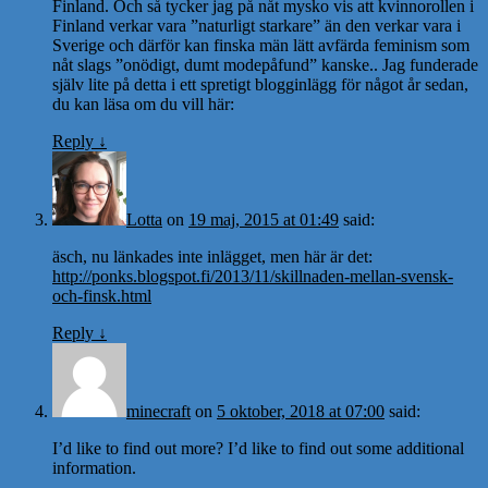
Finland. Och så tycker jag på nåt mysko vis att kvinnorollen i
Finland verkar vara ”naturligt starkare” än den verkar vara i
Sverige och därför kan finska män lätt avfärda feminism som
nåt slags ”onödigt, dumt modepåfund” kanske.. Jag funderade
själv lite på detta i ett spretigt blogginlägg för något år sedan,
du kan läsa om du vill här:
Reply
↓
Lotta
on
19 maj, 2015 at 01:49
said:
äsch, nu länkades inte inlägget, men här är det:
http://ponks.blogspot.fi/2013/11/skillnaden-mellan-svensk-
och-finsk.html
Reply
↓
minecraft
on
5 oktober, 2018 at 07:00
said:
I’d like to find out more? I’d like to find out some additional
information.