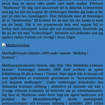
mixat ihop en massa olika puréer med milda smaker. Eftersom
”Marthorna” för mig mest associerade till en historisk kvinnorörelse
som jag har läst om kopplat till världskrigen försökte jag luska ut lite
mer på plats hos kursdragaren. Hon förklarade mest att föreningen
lär ut ”hemkunskap” till kvinnor för att man bra ska kunna ta hand
om sin familj. När vi sen promenerade hem med vagnen full av
burkar med morotspuré, kokad gös och avokadomos funderade jag
lite på det här med ”kvinnofrågor”, feminism och skillnader som jag
upplevt mellan Finland och Sverige i dessa frågor.
Marthaförbundet bildades 1899 under namnet ”Bildning i
hemmen”.
Marthaorganisationens historia sägs följa ”den finländska kvinnans
historia”. Föreningen startades 1899 med avsikten att sprida
folkbildning till alla kvinnor i Finland. Man utgick från kvinnans roll
som uppfostrare av kommande generationer av ”ansvarsmedvetna
och dugande medborgare”. Under världskrigen förändrades den
finländska kvinnans ställning i arbetslivet på liknande sätt som i
Sverige eftersom kvinnorna då behövdes ute på arbetsmarknaden.
Jag läser att Marthorna under årens lopp har agerat banbrytare och
pionjärer för jämställdhetsfrågor såsom barndagvård,
pensionsförmåner och kvinnans ställning i samhället. 2007 fördes