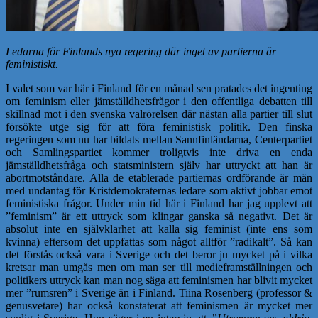
Ledarna för Finlands nya regering där inget av partierna är
feministiskt.
I valet som var här i Finland för en månad sen pratades det ingenting
om feminism eller jämställdhetsfrågor i den offentliga debatten till
skillnad mot i den svenska valrörelsen där nästan alla partier till slut
försökte utge sig för att föra feministisk politik. Den finska
regeringen som nu har bildats mellan Sannfinländarna, Centerpartiet
och Samlingspartiet kommer troligtvis inte driva en enda
jämställdhetsfråga och statsministern själv har uttryckt att han är
abortmotståndare. Alla de etablerade partiernas ordförande är män
med undantag för Kristdemokraternas ledare som aktivt jobbar emot
feministiska frågor. Under min tid här i Finland har jag upplevt att
”feminism” är ett uttryck som klingar ganska så negativt. Det är
absolut inte en självklarhet att kalla sig feminist (inte ens som
kvinna) eftersom det uppfattas som något alltför ”radikalt”. Så kan
det förstås också vara i Sverige och det beror ju mycket på i vilka
kretsar man umgås men om man ser till medieframställningen och
politikers uttryck kan man nog säga att feminismen har blivit mycket
mer ”rumsren” i Sverige än i Finland. Tiina Rosenberg (professor &
genusvetare) har också konstaterat att feminismen är mycket mer