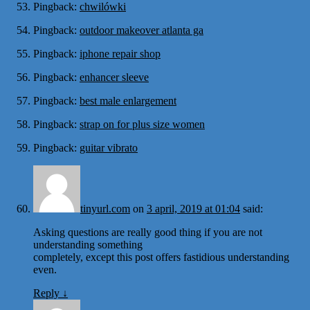
Pingback:
chwilówki
Pingback:
outdoor makeover atlanta ga
Pingback:
iphone repair shop
Pingback:
enhancer sleeve
Pingback:
best male enlargement
Pingback:
strap on for plus size women
Pingback:
guitar vibrato
tinyurl.com
on
3 april, 2019 at 01:04
said:
Asking questions are really good thing if you are not
understanding something
completely, except this post offers fastidious understanding
even.
Reply
↓