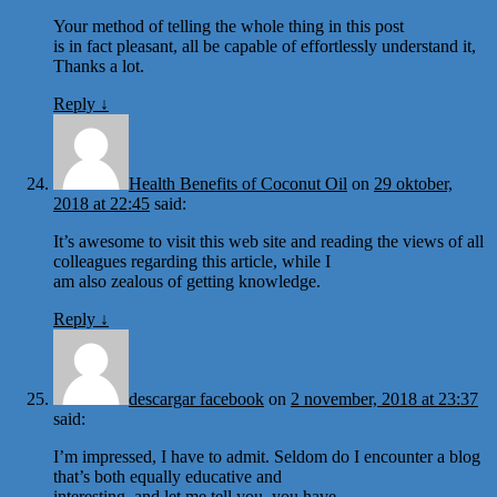
Your method of telling the whole thing in this post
is in fact pleasant, all be capable of effortlessly understand it,
Thanks a lot.
Reply
↓
Health Benefits of Coconut Oil
on
29 oktober,
2018 at 22:45
said:
It’s awesome to visit this web site and reading the views of all
colleagues regarding this article, while I
am also zealous of getting knowledge.
Reply
↓
descargar facebook
on
2 november, 2018 at 23:37
said:
I’m impressed, I have to admit. Seldom do I encounter a blog
that’s both equally educative and
interesting, and let me tell you, you have