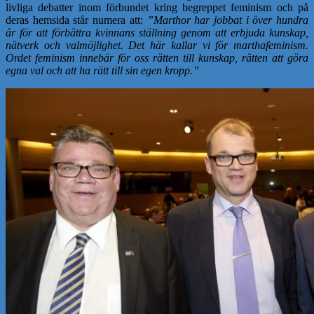
livliga debatter inom förbundet kring begreppet feminism och på
deras hemsida står numera att:
”Marthor har jobbat i över hundra
år för att förbättra kvinnans ställning genom att erbjuda kunskap,
nätverk och valmöjlighet. Det här kallar vi för marthafeminism.
Ordet feminism innebär för oss rätten till kunskap, rätten att göra
egna val och att ha rätt till sin egen kropp.”