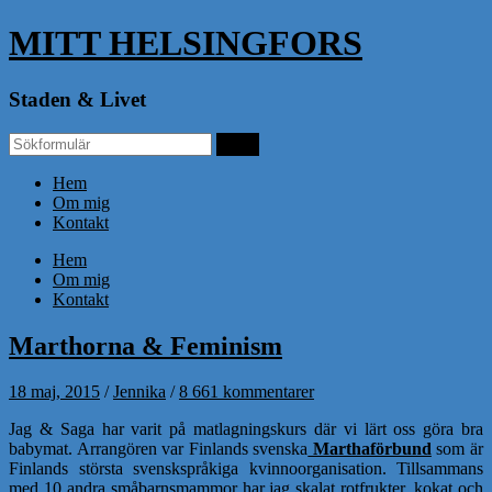
MITT HELSINGFORS
Staden & Livet
Hem
Om mig
Kontakt
Hem
Om mig
Kontakt
Marthorna & Feminism
18 maj, 2015
/
Jennika
/
8 661 kommentarer
Jag & Saga har varit på matlagningskurs där vi lärt oss göra bra
babymat. Arrangören var Finlands svenska
Marthaförbund
som är
Finlands största svenskspråkiga kvinnoorganisation. Tillsammans
med 10 andra småbarnsmammor har jag skalat rotfrukter, kokat och