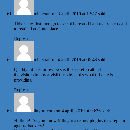
minecraft
on
3 april, 2019 at 12:47
said:
This is my first time go to see at here and i am really pleassant
to read all at alone place.
Reply
↓
minecraft
on
4 april, 2019 at 06:43
said:
Quality articles or reviews is the secret to attract
the visitors to pay a visit the site, that’s what this site is
providing.
Reply
↓
tinyurl.com
on
4 april, 2019 at 08:26
said:
Hi there! Do you know if they make any plugins to safeguard
against hackers?