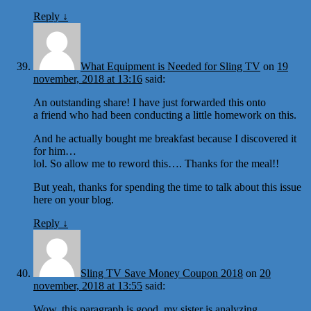
Reply
↓
What Equipment is Needed for Sling TV
on
19
november, 2018 at 13:16
said:
An outstanding share! I have just forwarded this onto
a friend who had been conducting a little homework on this.
And he actually bought me breakfast because I discovered it
for him…
lol. So allow me to reword this…. Thanks for the meal!!
But yeah, thanks for spending the time to talk about this issue
here on your blog.
Reply
↓
Sling TV Save Money Coupon 2018
on
20
november, 2018 at 13:55
said:
Wow, this paragraph is good, my sister is analyzing