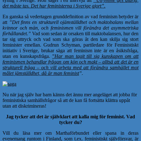
synlig i Sverige. Hon säger i en intervju att
”Utrymme ges aldrig,
det måste tas. Det har feministerna i Sverige gjort”.
En ganska så vedertagen grunddefinition av vad feminism betyder är
att
”Det finns en strukturell ojämställdhet och maktobalans mellan
kvinnor och män, och feminismen vill förändra det asymmetriska
förhållandet.”
Vad som sedan är orsaken till maktobalansen, hur den
tar sig uttryck och vad som ska göras åt den kan skilja sig stort
feminister emellan. Gudrun Schyman, partiledare för Feministiskt
initiativ i Sverige, brukar säga att feminism inte är en åsiktsfråga,
utan en kunskapsfråga.
”
Har man tagit till sig kunskapen om att
feminismen behandlar frågan om kön och makt – alltså att det är en
strukturell fråga – och vill arbeta med att förändra samhället mot
målet jämställdhet, då är man feminist
”.
Nu när jag själv har barn känns det ännu mer angeläget att jobba för
feministiska samhällsfrågor så att de kan få fortsätta klättra uppåt
utan att diskrimineras!
Jag tycker att det är självklart att kalla mig för feminist. Vad
tycker du?
Vill du läsa mer om Marthaförbundet eller spana in deras
evenemang runtom i Finland, som t.ex. feministiskt självförsvar, är