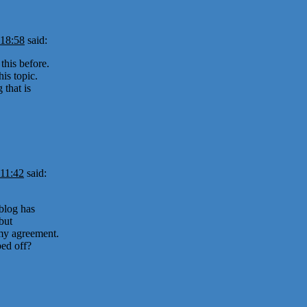
 18:58
said:
this before.
is topic.
 that is
 11:42
said:
blog has
but
t my agreement.
ed off?