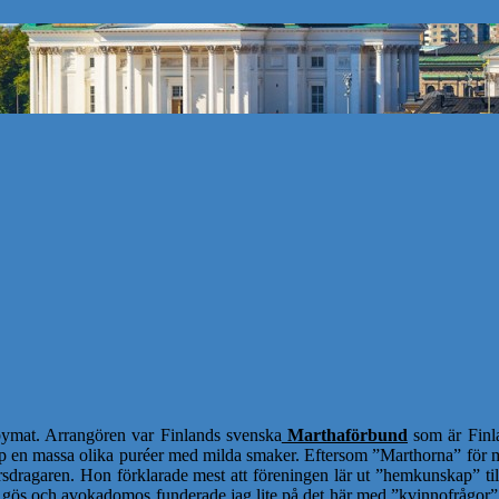
abymat. Arrangören var Finlands svenska
Marthaförbund
som är Finla
 en massa olika puréer med milda smaker. Eftersom ”Marthorna” för mig
 kursdragaren. Hon förklarade mest att föreningen lär ut ”hemkunskap” ti
ös och avokadomos funderade jag lite på det här med ”kvinnofrågor”, 