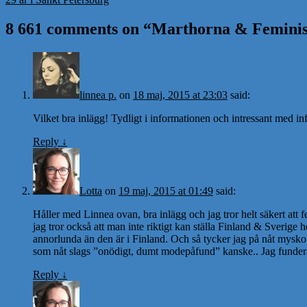
8 661 comments on “
Marthorna & Femini
linnea p.
on
18 maj, 2015 at 23:03
said:
Vilket bra inlägg! Tydligt i informationen och intressant med 
Reply
↓
Lotta
on
19 maj, 2015 at 01:49
said:
Håller med Linnea ovan, bra inlägg och jag tror helt säkert att
jag tror också att man inte riktigt kan ställa Finland & Sverige h
annorlunda än den är i Finland. Och så tycker jag på nåt mysko v
som nåt slags ”onödigt, dumt modepåfund” kanske.. Jag funderade 
Reply
↓