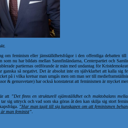
skt.
 om feminism eller jämställdhetsfrågor i den offentliga debatten till sk
ngen som nu har bildats mellan Sannfinländarna, Centerpartiet och Samli
e etablerade partiernas ordförande är män med undantag för Kristdemokrat
r ganska så negativt. Det är absolut inte en självklarhet att kalla sig 
mycket på i vilka kretsar man umgås men om man ser till medieframställni
or & genusvetare) har också konstaterat att feminismen är mycket mer s
är att
”Det finns en strukturell ojämställdhet och maktobalans mell
ar sig uttryck och vad som ska göras åt den kan skilja sig stort femini
skapsfråga.
”
Har man tagit till sig kunskapen om att feminismen behand
 är man feminist
”.