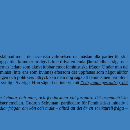
illnad mot i den svenska valrörelsen där nästan alla partier till slut
ngspartiet kommer troligtvis inte driva en enda jämställdhetsfråga och
ernas ledare som aktivt jobbar emot feministiska frågor. Under min tid
feminist (inte ens som kvinna) eftersom det uppfattas som något alltför
ngen och politikers uttryck kan man nog säga att feminismen har blivit
ynlig i Sverige. Hon säger i en intervju att
”Utrymme ges aldrig, det
an kvinnor och män, och feminismen vill förändra det asymmetriska
ster emellan. Gudrun Schyman, partiledare för Feministiskt initiativ i
lar frågan om kön och makt – alltså att det är en strukturell fråga –