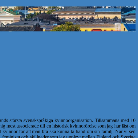
nds största svenskspråkiga kvinnoorganisation. Tillsammans med 10
 mest associerade till en historisk kvinnorörelse som jag har läst om
ll kvinnor för att man bra ska kunna ta hand om sin familj. När vi sen
feminism och skillnader som jag upplevt mellan Finland och Sverige