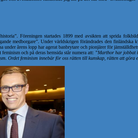
historia”. Föreningen startades 1899 med avsikten att sprida folkbil
de medborgare”. Under världskrigen förändrades den finländska kvinn
a under årens lopp har agerat banbrytare och pionjärer för jämställdhe
et feminism och på deras hemsida står numera att:
”Marthor har jobbat i
. Ordet feminism innebär för oss rätten till kunskap, rätten att göra eg