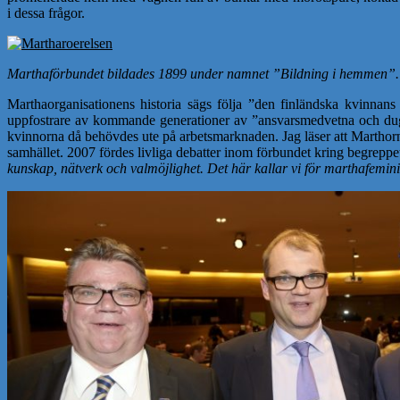
i dessa frågor.
Marthaförbundet bildades 1899 under namnet ”Bildning i hemmen”.
Marthaorganisationens historia sägs följa ”den finländska kvinnans 
uppfostrare av kommande generationer av ”ansvarsmedvetna och dugan
kvinnorna då behövdes ute på arbetsmarknaden. Jag läser att Marthorn
samhället. 2007 fördes livliga debatter inom förbundet kring begrepp
kunskap, nätverk och valmöjlighet. Det här kallar vi för marthafeminism