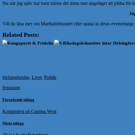
Nu när jag själv har barn känns det ännu mer angeläget att jobba för fem
Jag
Vill du läsa mer om Marthaförbundet eller spana in deras evenemang ru
Related Posts:
Kungaparet & Fridolin
S-Riksdagsledamöter intar Helsingfor
Helsingforsbo
,
Livet
,
Politik
feminism
Föregående inlägg
Kompisfest på Cantina West
Nästa inlägg
29 år i Sankt Petersburg