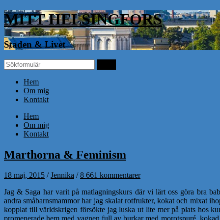
MITT HELSINGFORS
Staden & Livet
Hem
Om mig
Kontakt
Hem
Om mig
Kontakt
Marthorna & Feminism
18 maj, 2015
/
Jennika
/
8 661 kommentarer
Jag & Saga har varit på matlagningskurs där vi lärt oss göra bra b
andra småbarnsmammor har jag skalat rotfrukter, kokat och mixat ihop
kopplat till världskrigen försökte jag luska ut lite mer på plats hos
promenerade hem med vagnen full av burkar med morotspuré, kokad g