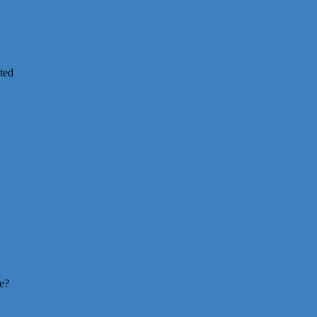
ted
re?