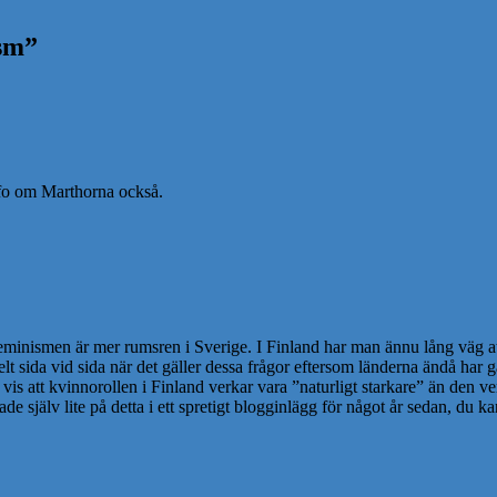
sm
”
info om Marthorna också.
 feminismen är mer rumsren i Sverige. I Finland har man ännu lång väg at
elt sida vid sida när det gäller dessa frågor eftersom länderna ändå har g
is att kvinnorollen i Finland verkar vara ”naturligt starkare” än den v
själv lite på detta i ett spretigt blogginlägg för något år sedan, du ka