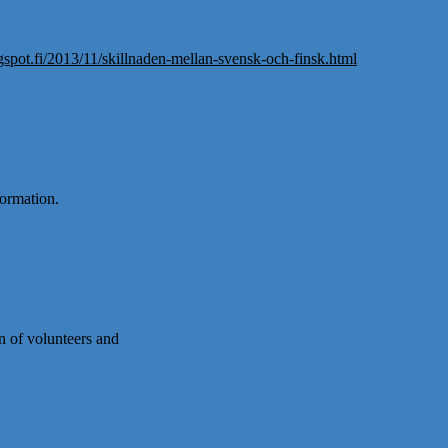
gspot.fi/2013/11/skillnaden-mellan-svensk-och-finsk.html
formation.
on of volunteers and