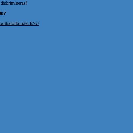
 diskrimineras!
 du?
rthaförbundet.fi/sv/