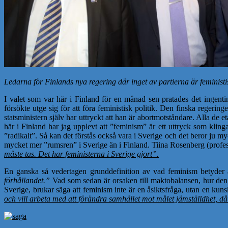
Ledarna för Finlands nya regering där inget av partierna är feministi
I valet som var här i Finland för en månad sen pratades det ingenting
försökte utge sig för att föra feministisk politik. Den finska regeri
statsministern själv har uttryckt att han är abortmotståndare. Alla d
här i Finland har jag upplevt att ”feminism” är ett uttryck som klinga
”radikalt”. Så kan det förstås också vara i Sverige och det beror ju 
mycket mer ”rumsren” i Sverige än i Finland. Tiina Rosenberg (profess
måste tas. Det har feministerna i Sverige gjort”.
En ganska så vedertagen grunddefinition av vad feminism betyder 
förhållandet.”
Vad som sedan är orsaken till maktobalansen, hur den t
Sverige, brukar säga att feminism inte är en åsiktsfråga, utan en kun
och vill arbeta med att förändra samhället mot målet jämställdhet, då