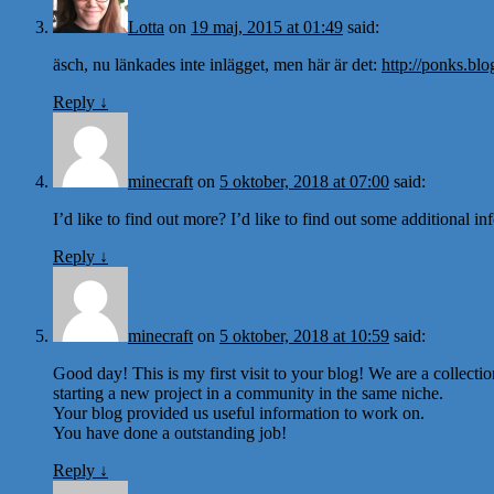
Lotta
on
19 maj, 2015 at 01:49
said:
äsch, nu länkades inte inlägget, men här är det:
http://ponks.blo
Reply
↓
minecraft
on
5 oktober, 2018 at 07:00
said:
I’d like to find out more? I’d like to find out some additional in
Reply
↓
minecraft
on
5 oktober, 2018 at 10:59
said:
Good day! This is my first visit to your blog! We are a collecti
starting a new project in a community in the same niche.
Your blog provided us useful information to work on.
You have done a outstanding job!
Reply
↓