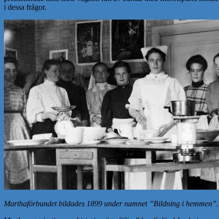
i dessa frågor.
Marthaförbundet bildades 1899 under namnet ”Bildning i hemmen”.