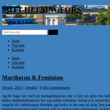
MITT HELSINGFORS
Staden & Livet
Hem
Om mig
Kontakt
Hem
Om mig
Kontakt
Marthorna & Feminism
18 maj, 2015
/
Jennika
/
8 661 kommentarer
Jag & Saga har varit på matlagningskurs där vi lärt oss göra bra b
andra småbarnsmammor har jag skalat rotfrukter, kokat och mixat ihop
kopplat till världskrigen försökte jag luska ut lite mer på plats hos
promenerade hem med vagnen full av burkar med morotspuré, kokad g