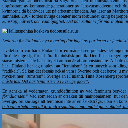
Marthaorganisationens historia sägs följa ”den finländska kvinnans 
uppfostrare av kommande generationer av ”ansvarsmedvetna och dugan
kvinnorna då behövdes ute på arbetsmarknaden. Jag läser att Marthorn
samhället. 2007 fördes livliga debatter inom förbundet kring begrepp
kunskap, nätverk och valmöjlighet. Det här kallar vi för marthafeminism
Ledarna för Finlands nya regering där inget av partierna är feministi
I valet som var här i Finland för en månad sen pratades det ingenting
försökte utge sig för att föra feministisk politik. Den finska regeri
statsministern själv har uttryckt att han är abortmotståndare. Alla d
här i Finland har jag upplevt att ”feminism” är ett uttryck som klinga
”radikalt”. Så kan det förstås också vara i Sverige och det beror ju 
mycket mer ”rumsren” i Sverige än i Finland. Tiina Rosenberg (profess
måste tas. Det har feministerna i Sverige gjort”.
En ganska så vedertagen grunddefinition av vad feminism betyder 
förhållandet.”
Vad som sedan är orsaken till maktobalansen, hur den t
Sverige, brukar säga att feminism inte är en åsiktsfråga, utan en kun
och vill arbeta med att förändra samhället mot målet jämställdhet, då