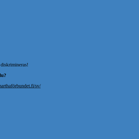
 diskrimineras!
 du?
rthaförbundet.fi/sv/