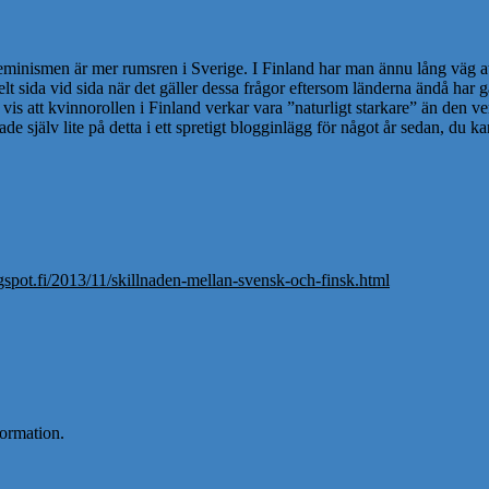
 feminismen är mer rumsren i Sverige. I Finland har man ännu lång väg at
elt sida vid sida när det gäller dessa frågor eftersom länderna ändå har g
is att kvinnorollen i Finland verkar vara ”naturligt starkare” än den v
själv lite på detta i ett spretigt blogginlägg för något år sedan, du ka
gspot.fi/2013/11/skillnaden-mellan-svensk-och-finsk.html
formation.