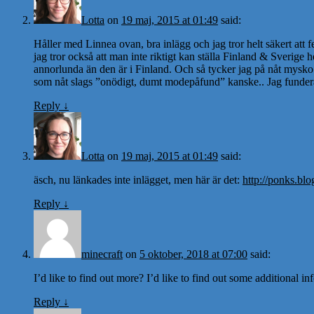
Lotta
on
19 maj, 2015 at 01:49
said:
Håller med Linnea ovan, bra inlägg och jag tror helt säkert att
jag tror också att man inte riktigt kan ställa Finland & Sverige h
annorlunda än den är i Finland. Och så tycker jag på nåt mysko v
som nåt slags ”onödigt, dumt modepåfund” kanske.. Jag funderade 
Reply
↓
Lotta
on
19 maj, 2015 at 01:49
said:
äsch, nu länkades inte inlägget, men här är det:
http://ponks.blo
Reply
↓
minecraft
on
5 oktober, 2018 at 07:00
said:
I’d like to find out more? I’d like to find out some additional in
Reply
↓