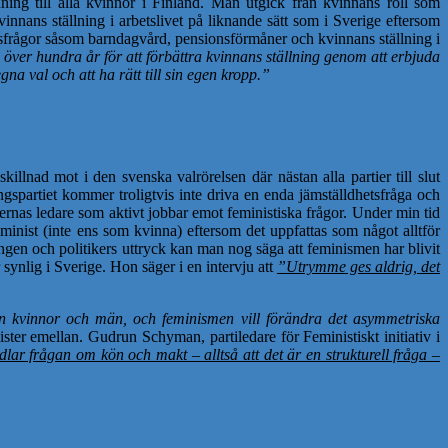
dning till alla kvinnor i Finland. Man utgick från kvinnans roll som
ans ställning i arbetslivet på liknande sätt som i Sverige eftersom
tsfrågor såsom barndagvård, pensionsförmåner och kvinnans ställning i
 över hundra år för att förbättra kvinnans ställning genom att erbjuda
na val och att ha rätt till sin egen kropp.”
illnad mot i den svenska valrörelsen där nästan alla partier till slut
ngspartiet kommer troligtvis inte driva en enda jämställdhetsfråga och
ernas ledare som aktivt jobbar emot feministiska frågor. Under min tid
feminist (inte ens som kvinna) eftersom det uppfattas som något alltför
ngen och politikers uttryck kan man nog säga att feminismen har blivit
ynlig i Sverige. Hon säger i en intervju att
”Utrymme ges aldrig, det
an kvinnor och män, och feminismen vill förändra det asymmetriska
ster emellan. Gudrun Schyman, partiledare för Feministiskt initiativ i
lar frågan om kön och makt – alltså att det är en strukturell fråga –