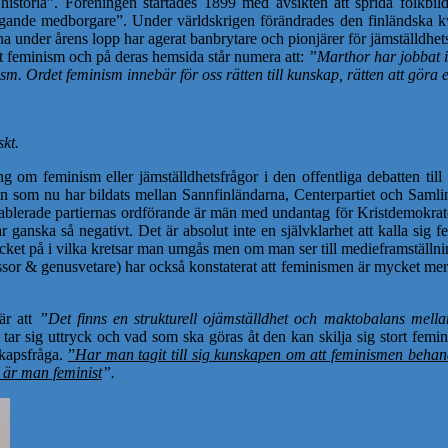
historia”. Föreningen startades 1899 med avsikten att sprida folkbil
de medborgare”. Under världskrigen förändrades den finländska kvinn
a under årens lopp har agerat banbrytare och pionjärer för jämställdhe
et feminism och på deras hemsida står numera att:
”Marthor har jobbat i
. Ordet feminism innebär för oss rätten till kunskap, rätten att göra eg
skt.
 om feminism eller jämställdhetsfrågor i den offentliga debatten till sk
ngen som nu har bildats mellan Sannfinländarna, Centerpartiet och Samli
e etablerade partiernas ordförande är män med undantag för Kristdemokrat
r ganska så negativt. Det är absolut inte en självklarhet att kalla sig 
mycket på i vilka kretsar man umgås men om man ser till medieframställni
or & genusvetare) har också konstaterat att feminismen är mycket mer s
är att
”Det finns en strukturell ojämställdhet och maktobalans mell
ar sig uttryck och vad som ska göras åt den kan skilja sig stort femini
skapsfråga.
”
Har man tagit till sig kunskapen om att feminismen behand
 är man feminist
”.