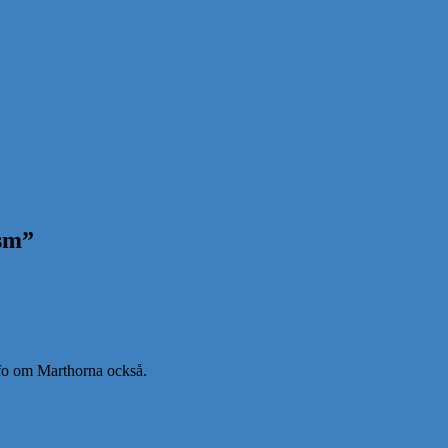
sm
”
info om Marthorna också.