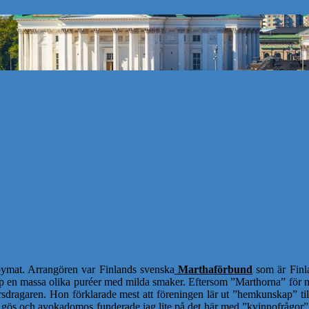
abymat. Arrangören var Finlands svenska
Marthaförbund
som är Finla
 en massa olika puréer med milda smaker. Eftersom ”Marthorna” för mig
 kursdragaren. Hon förklarade mest att föreningen lär ut ”hemkunskap” ti
ös och avokadomos funderade jag lite på det här med ”kvinnofrågor”, 