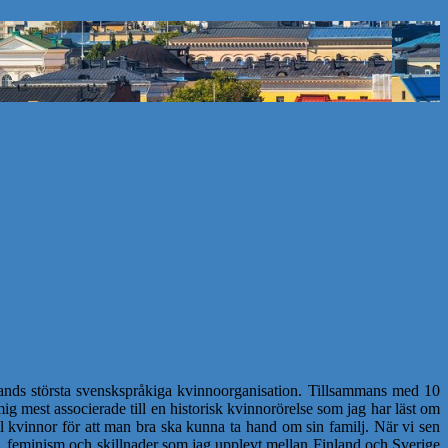
nds största svenskspråkiga kvinnoorganisation. Tillsammans med 10
 mest associerade till en historisk kvinnorörelse som jag har läst om
ll kvinnor för att man bra ska kunna ta hand om sin familj. När vi sen
feminism och skillnader som jag upplevt mellan Finland och Sverige