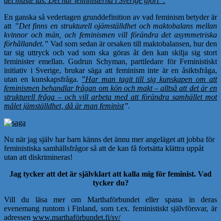
det måste tas. Det har feministerna i Sverige gjort”.
En ganska så vedertagen grunddefinition av vad feminism betyder är
att
”Det finns en strukturell ojämställdhet och maktobalans mellan
kvinnor och män, och feminismen vill förändra det asymmetriska
förhållandet.”
Vad som sedan är orsaken till maktobalansen, hur den
tar sig uttryck och vad som ska göras åt den kan skilja sig stort
feminister emellan. Gudrun Schyman, partiledare för Feministiskt
initiativ i Sverige, brukar säga att feminism inte är en åsiktsfråga,
utan en kunskapsfråga.
”
Har man tagit till sig kunskapen om att
feminismen behandlar frågan om kön och makt – alltså att det är en
strukturell fråga – och vill arbeta med att förändra samhället mot
målet jämställdhet, då är man feminist
”.
Nu när jag själv har barn känns det ännu mer angeläget att jobba för
feministiska samhällsfrågor så att de kan få fortsätta klättra uppåt
utan att diskrimineras!
Jag tycker att det är självklart att kalla mig för feminist. Vad
tycker du?
Vill du läsa mer om Marthaförbundet eller spana in deras
evenemang runtom i Finland, som t.ex. feministiskt självförsvar, är
adressen
www.marthaförbundet.fi/sv/