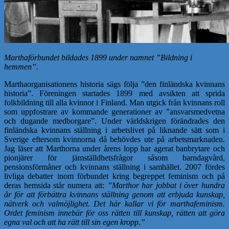
Marthaförbundet bildades 1899 under namnet ”Bildning i
hemmen”.
Marthaorganisationens historia sägs följa ”den finländska kvinnans
historia”. Föreningen startades 1899 med avsikten att sprida
folkbildning till alla kvinnor i Finland. Man utgick från kvinnans roll
som uppfostrare av kommande generationer av ”ansvarsmedvetna
och dugande medborgare”. Under världskrigen förändrades den
finländska kvinnans ställning i arbetslivet på liknande sätt som i
Sverige eftersom kvinnorna då behövdes ute på arbetsmarknaden.
Jag läser att Marthorna under årens lopp har agerat banbrytare och
pionjärer för jämställdhetsfrågor såsom barndagvård,
pensionsförmåner och kvinnans ställning i samhället. 2007 fördes
livliga debatter inom förbundet kring begreppet feminism och på
deras hemsida står numera att:
”Marthor har jobbat i över hundra
år för att förbättra kvinnans ställning genom att erbjuda kunskap,
nätverk och valmöjlighet. Det här kallar vi för marthafeminism.
Ordet feminism innebär för oss rätten till kunskap, rätten att göra
egna val och att ha rätt till sin egen kropp.”