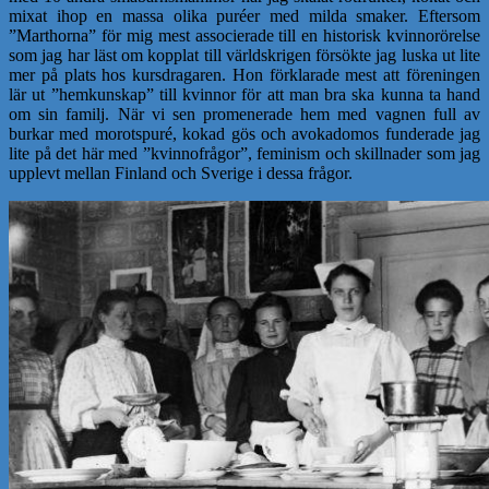
mixat ihop en massa olika puréer med milda smaker. Eftersom
”Marthorna” för mig mest associerade till en historisk kvinnorörelse
som jag har läst om kopplat till världskrigen försökte jag luska ut lite
mer på plats hos kursdragaren. Hon förklarade mest att föreningen
lär ut ”hemkunskap” till kvinnor för att man bra ska kunna ta hand
om sin familj. När vi sen promenerade hem med vagnen full av
burkar med morotspuré, kokad gös och avokadomos funderade jag
lite på det här med ”kvinnofrågor”, feminism och skillnader som jag
upplevt mellan Finland och Sverige i dessa frågor.