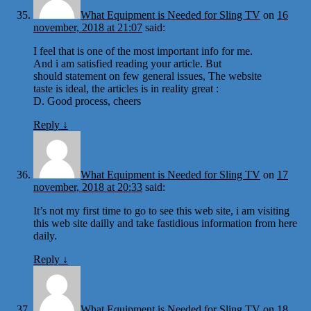
What Equipment is Needed for Sling TV
on
16
november, 2018 at 21:07
said:
I feel that is one of the most important info for me.
And i am satisfied reading your article. But
should statement on few general issues, The website
taste is ideal, the articles is in reality great :
D. Good process, cheers
Reply
↓
What Equipment is Needed for Sling TV
on
17
november, 2018 at 20:33
said:
It’s not my first time to go to see this web site, i am visiting
this web site dailly and take fastidious information from here
daily.
Reply
↓
What Equipment is Needed for Sling TV
on
18