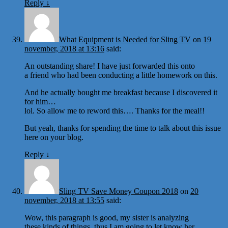
Reply
↓
What Equipment is Needed for Sling TV
on
19
november, 2018 at 13:16
said:
An outstanding share! I have just forwarded this onto
a friend who had been conducting a little homework on this.
And he actually bought me breakfast because I discovered it
for him…
lol. So allow me to reword this…. Thanks for the meal!!
But yeah, thanks for spending the time to talk about this issue
here on your blog.
Reply
↓
Sling TV Save Money Coupon 2018
on
20
november, 2018 at 13:55
said:
Wow, this paragraph is good, my sister is analyzing
these kinds of things, thus I am going to let know her.