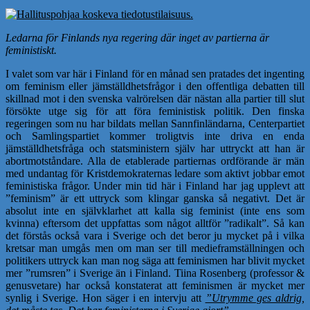
Ledarna för Finlands nya regering där inget av partierna är
feministiskt.
I valet som var här i Finland för en månad sen pratades det ingenting
om feminism eller jämställdhetsfrågor i den offentliga debatten till
skillnad mot i den svenska valrörelsen där nästan alla partier till slut
försökte utge sig för att föra feministisk politik. Den finska
regeringen som nu har bildats mellan Sannfinländarna, Centerpartiet
och Samlingspartiet kommer troligtvis inte driva en enda
jämställdhetsfråga och statsministern själv har uttryckt att han är
abortmotståndare. Alla de etablerade partiernas ordförande är män
med undantag för Kristdemokraternas ledare som aktivt jobbar emot
feministiska frågor. Under min tid här i Finland har jag upplevt att
”feminism” är ett uttryck som klingar ganska så negativt. Det är
absolut inte en självklarhet att kalla sig feminist (inte ens som
kvinna) eftersom det uppfattas som något alltför ”radikalt”. Så kan
det förstås också vara i Sverige och det beror ju mycket på i vilka
kretsar man umgås men om man ser till medieframställningen och
politikers uttryck kan man nog säga att feminismen har blivit mycket
mer ”rumsren” i Sverige än i Finland. Tiina Rosenberg (professor &
genusvetare) har också konstaterat att feminismen är mycket mer
synlig i Sverige. Hon säger i en intervju att
”Utrymme ges aldrig,