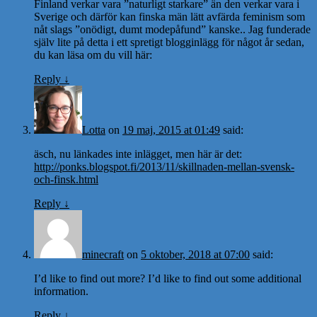
Finland verkar vara ”naturligt starkare” än den verkar vara i
Sverige och därför kan finska män lätt avfärda feminism som
nåt slags ”onödigt, dumt modepåfund” kanske.. Jag funderade
själv lite på detta i ett spretigt blogginlägg för något år sedan,
du kan läsa om du vill här:
Reply
↓
Lotta
on
19 maj, 2015 at 01:49
said:
äsch, nu länkades inte inlägget, men här är det:
http://ponks.blogspot.fi/2013/11/skillnaden-mellan-svensk-
och-finsk.html
Reply
↓
minecraft
on
5 oktober, 2018 at 07:00
said:
I’d like to find out more? I’d like to find out some additional
information.
Reply
↓