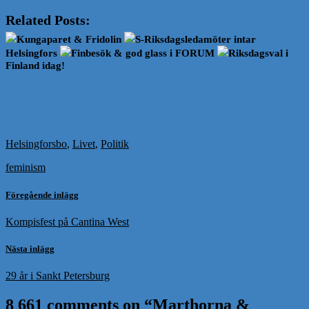
Related Posts:
Kungaparet & Fridolin
S-Riksdagsledamöter intar
Helsingfors
Finbesök & god glass i FORUM
Riksdagsval i
Finland idag!
Helsingforsbo
,
Livet
,
Politik
feminism
Föregående inlägg
Kompisfest på Cantina West
Nästa inlägg
29 år i Sankt Petersburg
8 661 comments on “
Marthorna &