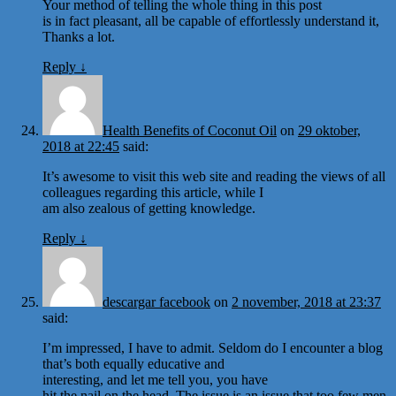
Your method of telling the whole thing in this post
is in fact pleasant, all be capable of effortlessly understand it,
Thanks a lot.
Reply
↓
Health Benefits of Coconut Oil
on
29 oktober,
2018 at 22:45
said:
It’s awesome to visit this web site and reading the views of all
colleagues regarding this article, while I
am also zealous of getting knowledge.
Reply
↓
descargar facebook
on
2 november, 2018 at 23:37
said:
I’m impressed, I have to admit. Seldom do I encounter a blog
that’s both equally educative and
interesting, and let me tell you, you have
hit the nail on the head. The issue is an issue that too few men