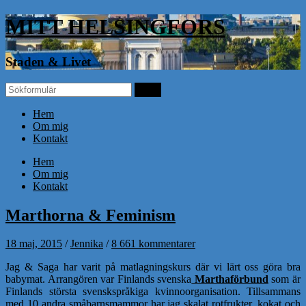
MITT HELSINGFORS
Staden & Livet
Hem
Om mig
Kontakt
Hem
Om mig
Kontakt
Marthorna & Feminism
18 maj, 2015
/
Jennika
/
8 661 kommentarer
Jag & Saga har varit på matlagningskurs där vi lärt oss göra bra
babymat. Arrangören var Finlands svenska
Marthaförbund
som är
Finlands största svenskspråkiga kvinnoorganisation. Tillsammans
med 10 andra småbarnsmammor har jag skalat rotfrukter, kokat och