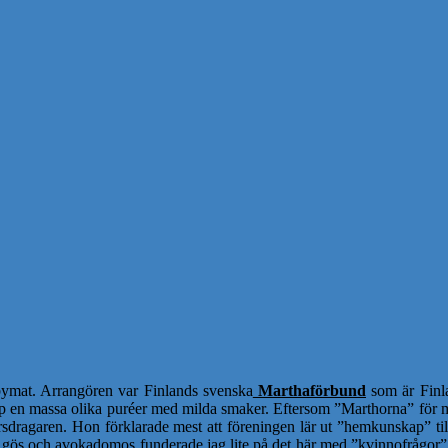
abymat. Arrangören var Finlands svenska
Marthaförbund
som är Finla
 en massa olika puréer med milda smaker. Eftersom ”Marthorna” för mig
 kursdragaren. Hon förklarade mest att föreningen lär ut ”hemkunskap” ti
ös och avokadomos funderade jag lite på det här med ”kvinnofrågor”, 