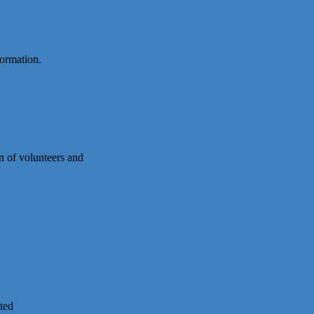
formation.
on of volunteers and
ted