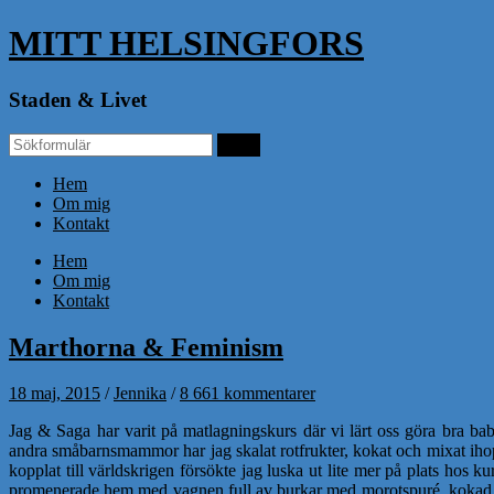
MITT HELSINGFORS
Staden & Livet
Hem
Om mig
Kontakt
Hem
Om mig
Kontakt
Marthorna & Feminism
18 maj, 2015
/
Jennika
/
8 661 kommentarer
Jag & Saga har varit på matlagningskurs där vi lärt oss göra bra b
andra småbarnsmammor har jag skalat rotfrukter, kokat och mixat ihop
kopplat till världskrigen försökte jag luska ut lite mer på plats hos
promenerade hem med vagnen full av burkar med morotspuré, kokad g