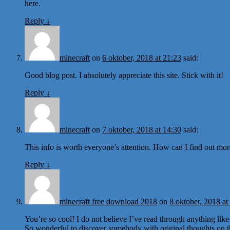
here.
Reply
↓
minecraft
on
6 oktober, 2018 at 21:23
said:
Good blog post. I absolutely appreciate this site. Stick with it!
Reply
↓
minecraft
on
7 oktober, 2018 at 14:30
said:
This info is worth everyone’s attention. How can I find out mo
Reply
↓
minecraft free download 2018
on
8 oktober, 2018 at
You’re so cool! I do not believe I’ve read through anything like 
So wonderful to discover somebody with original thoughts on th