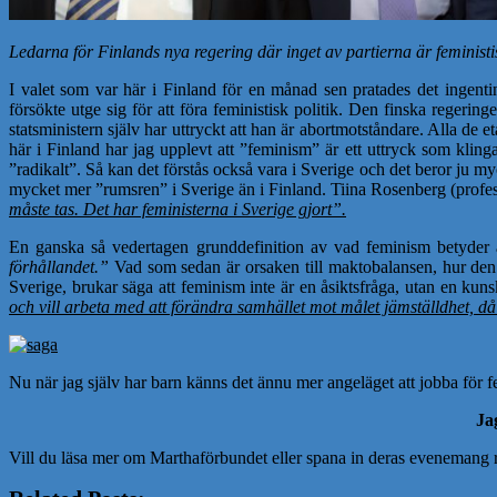
Ledarna för Finlands nya regering där inget av partierna är feministi
I valet som var här i Finland för en månad sen pratades det ingenting
försökte utge sig för att föra feministisk politik. Den finska regeri
statsministern själv har uttryckt att han är abortmotståndare. Alla d
här i Finland har jag upplevt att ”feminism” är ett uttryck som klinga
”radikalt”. Så kan det förstås också vara i Sverige och det beror ju 
mycket mer ”rumsren” i Sverige än i Finland. Tiina Rosenberg (profess
måste tas. Det har feministerna i Sverige gjort”.
En ganska så vedertagen grunddefinition av vad feminism betyder 
förhållandet.”
Vad som sedan är orsaken till maktobalansen, hur den t
Sverige, brukar säga att feminism inte är en åsiktsfråga, utan en kun
och vill arbeta med att förändra samhället mot målet jämställdhet, då
Nu när jag själv har barn känns det ännu mer angeläget att jobba för fem
Jag
Vill du läsa mer om Marthaförbundet eller spana in deras evenemang ru