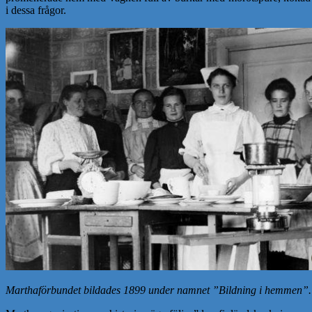
i dessa frågor.
Marthaförbundet bildades 1899 under namnet ”Bildning i hemmen”.