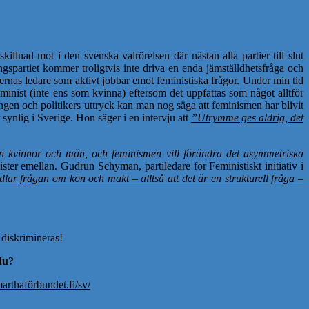
illnad mot i den svenska valrörelsen där nästan alla partier till slut
ngspartiet kommer troligtvis inte driva en enda jämställdhetsfråga och
ernas ledare som aktivt jobbar emot feministiska frågor. Under min tid
feminist (inte ens som kvinna) eftersom det uppfattas som något alltför
ngen och politikers uttryck kan man nog säga att feminismen har blivit
ynlig i Sverige. Hon säger i en intervju att
”Utrymme ges aldrig, det
an kvinnor och män, och feminismen vill förändra det asymmetriska
ster emellan. Gudrun Schyman, partiledare för Feministiskt initiativ i
lar frågan om kön och makt – alltså att det är en strukturell fråga –
 diskrimineras!
 du?
rthaförbundet.fi/sv/