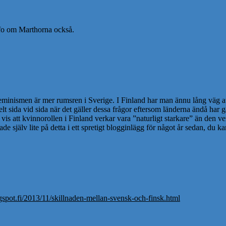
info om Marthorna också.
 feminismen är mer rumsren i Sverige. I Finland har man ännu lång väg at
elt sida vid sida när det gäller dessa frågor eftersom länderna ändå har g
is att kvinnorollen i Finland verkar vara ”naturligt starkare” än den v
själv lite på detta i ett spretigt blogginlägg för något år sedan, du ka
gspot.fi/2013/11/skillnaden-mellan-svensk-och-finsk.html