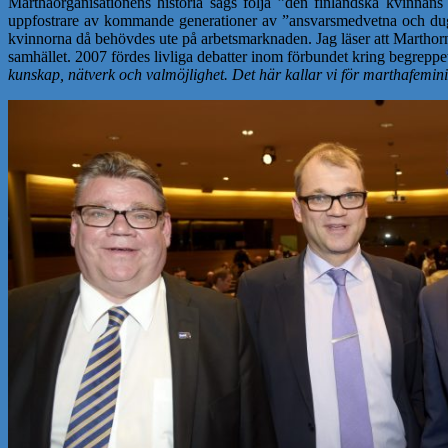
Marthaorganisationens historia sägs följa ”den finländska kvinnans 
uppfostrare av kommande generationer av ”ansvarsmedvetna och dugan
kvinnorna då behövdes ute på arbetsmarknaden. Jag läser att Marthorn
samhället. 2007 fördes livliga debatter inom förbundet kring begrepp
kunskap, nätverk och valmöjlighet. Det här kallar vi för marthafeminism