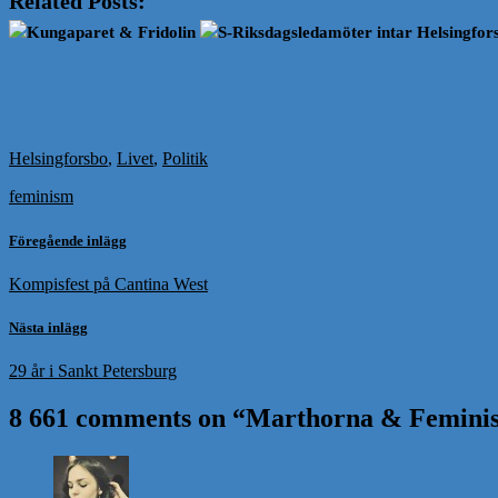
Related Posts:
Kungaparet & Fridolin
S-Riksdagsledamöter intar Helsingfor
Helsingforsbo
,
Livet
,
Politik
feminism
Föregående inlägg
Kompisfest på Cantina West
Nästa inlägg
29 år i Sankt Petersburg
8 661 comments on “
Marthorna & Femini