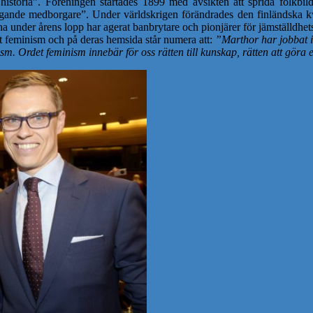
historia”. Föreningen startades 1899 med avsikten att sprida folkbil
de medborgare”. Under världskrigen förändrades den finländska kvinn
a under årens lopp har agerat banbrytare och pionjärer för jämställdhe
et feminism och på deras hemsida står numera att:
”Marthor har jobbat i
. Ordet feminism innebär för oss rätten till kunskap, rätten att göra eg