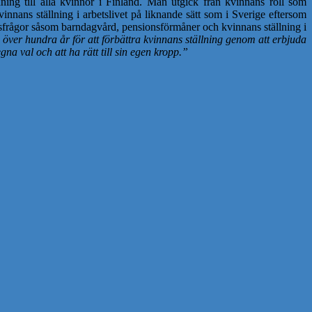
dning till alla kvinnor i Finland. Man utgick från kvinnans roll som
ans ställning i arbetslivet på liknande sätt som i Sverige eftersom
tsfrågor såsom barndagvård, pensionsförmåner och kvinnans ställning i
 över hundra år för att förbättra kvinnans ställning genom att erbjuda
na val och att ha rätt till sin egen kropp.”