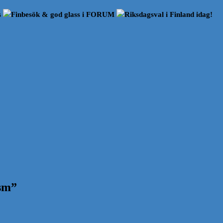
s
Finbesök & god glass i FORUM
Riksdagsval i Finland idag!
sm
”