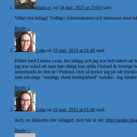
linnea p.
on
18 maj, 2015 at 23:03
said:
Vilket bra inlägg! Tydligt i informationen och intressant med 
Reply
↓
Lotta
on
19 maj, 2015 at 01:49
said:
Håller med Linnea ovan, bra inlägg och jag tror helt säkert att
jag tror också att man inte riktigt kan ställa Finland & Sverige h
annorlunda än den är i Finland. Och så tycker jag på nåt mysko v
som nåt slags ”onödigt, dumt modepåfund” kanske.. Jag funderade 
Reply
↓
Lotta
on
19 maj, 2015 at 01:49
said:
äsch, nu länkades inte inlägget, men här är det:
http://ponks.blo
Reply
↓