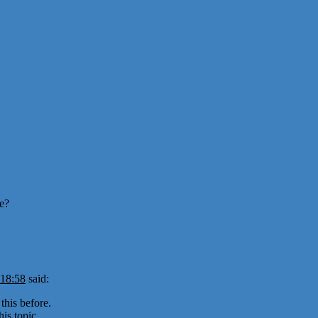
re?
 18:58
said:
this before.
is topic.