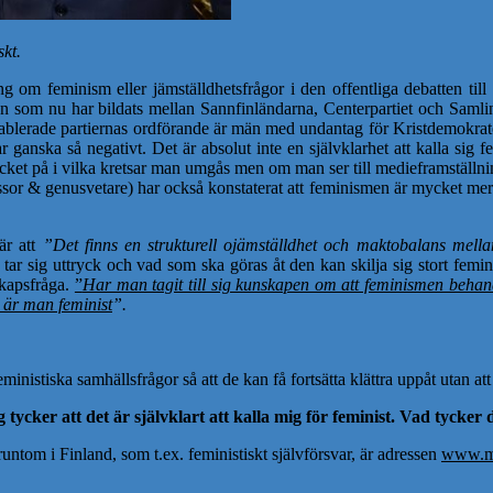
skt.
 om feminism eller jämställdhetsfrågor i den offentliga debatten till sk
ngen som nu har bildats mellan Sannfinländarna, Centerpartiet och Samli
e etablerade partiernas ordförande är män med undantag för Kristdemokrat
r ganska så negativt. Det är absolut inte en självklarhet att kalla sig 
mycket på i vilka kretsar man umgås men om man ser till medieframställni
or & genusvetare) har också konstaterat att feminismen är mycket mer s
är att
”Det finns en strukturell ojämställdhet och maktobalans mell
ar sig uttryck och vad som ska göras åt den kan skilja sig stort femini
skapsfråga.
”
Har man tagit till sig kunskapen om att feminismen behand
 är man feminist
”.
inistiska samhällsfrågor så att de kan få fortsätta klättra uppåt utan att
 tycker att det är självklart att kalla mig för feminist. Vad tycker
ntom i Finland, som t.ex. feministiskt självförsvar, är adressen
www.ma