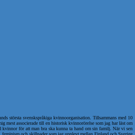
nds största svenskspråkiga kvinnoorganisation. Tillsammans med 10
 mest associerade till en historisk kvinnorörelse som jag har läst om
ll kvinnor för att man bra ska kunna ta hand om sin familj. När vi sen
feminism och skillnader som jag upplevt mellan Finland och Sverige