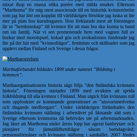
mixat ihop en massa olika puréer med milda smaker. Eftersom
”Marthorna” för mig mest associerade till en historisk kvinnorörelse
som jag har läst om kopplat till världskrigen försökte jag luska ut lite
mer på plats hos kursdragaren. Hon förklarade mest att föreningen
lär ut ”hemkunskap” till kvinnor för att man bra ska kunna ta hand
om sin familj. När vi sen promenerade hem med vagnen full av
burkar med morotspuré, kokad gös och avokadomos funderade jag
lite på det här med ”kvinnofrågor”, feminism och skillnader som jag
upplevt mellan Finland och Sverige i dessa frågor.
Marthaförbundet bildades 1899 under namnet ”Bildning i
hemmen”.
Marthaorganisationens historia sägs följa ”den finländska kvinnans
historia”. Föreningen startades 1899 med avsikten att sprida
folkbildning till alla kvinnor i Finland. Man utgick från kvinnans roll
som uppfostrare av kommande generationer av ”ansvarsmedvetna
och dugande medborgare”. Under världskrigen förändrades den
finländska kvinnans ställning i arbetslivet på liknande sätt som i
Sverige eftersom kvinnorna då behövdes ute på arbetsmarknaden.
Jag läser att Marthorna under årens lopp har agerat banbrytare och
pionjärer för jämställdhetsfrågor såsom barndagvård,
pensionsförmåner och kvinnans ställning i samhället. 2007 fördes