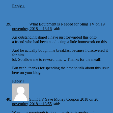
Reply
↓
What Equipment is Needed for Sling TV
on
19
november, 2018 at 13:16
said:
An outstanding share! I have just forwarded this onto
a friend who had been conducting a little homework on this.
And he actually bought me breakfast because I discovered it
for him…
lol. So allow me to reword this…. Thanks for the meal!!
But yeah, thanks for spending the time to talk about this issue
here on your blog.
Reply
↓
Sling TV Save Money Coupon 2018
on
20
november, 2018 at 13:55
said:
Wow, this paragraph is good, my sister is analyzing