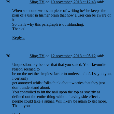
Sling TV
on
10 november, 2018 at 12:48
said:
When someone writes an piece of writing he/she keeps the
plan of a user in his/her brain that how a user can be aware of
it.
So that’s why this paragraph is outstdanding.
Thanks!
Reply
↓
Sling TV
on
12 november, 2018 at 05:12
said:
Unquestionably believe that that you stated. Your favourite
reason seemed to
be on the net the simplest factor to understand of. I say to you,
I certainly
get annoyed whilst folks think about worries that they just
don’t understand about.
You controlled to hit the nail upon the top as smartly as
defined out the entire thing without having side effect ,
people could take a signal. Will likely be again to get more.
Thank you