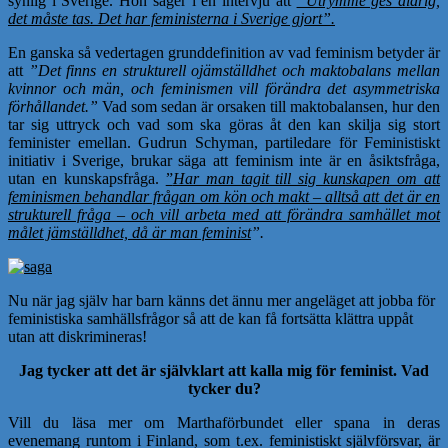
synlig i Sverige. Hon säger i en intervju att
”Utrymme ges aldrig,
det måste tas. Det har feministerna i Sverige gjort”.
En ganska så vedertagen grunddefinition av vad feminism betyder är
att
”Det finns en strukturell ojämställdhet och maktobalans mellan
kvinnor och män, och feminismen vill förändra det asymmetriska
förhållandet.”
Vad som sedan är orsaken till maktobalansen, hur den
tar sig uttryck och vad som ska göras åt den kan skilja sig stort
feminister emellan. Gudrun Schyman, partiledare för Feministiskt
initiativ i Sverige, brukar säga att feminism inte är en åsiktsfråga,
utan en kunskapsfråga.
”
Har man tagit till sig kunskapen om att
feminismen behandlar frågan om kön och makt – alltså att det är en
strukturell fråga – och vill arbeta med att förändra samhället mot
målet jämställdhet, då är man feminist
”.
Nu när jag själv har barn känns det ännu mer angeläget att jobba för
feministiska samhällsfrågor så att de kan få fortsätta klättra uppåt
utan att diskrimineras!
Jag tycker att det är självklart att kalla mig för feminist. Vad
tycker du?
Vill du läsa mer om Marthaförbundet eller spana in deras
evenemang runtom i Finland, som t.ex. feministiskt självförsvar, är