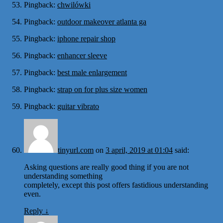
Pingback:
chwilówki
Pingback:
outdoor makeover atlanta ga
Pingback:
iphone repair shop
Pingback:
enhancer sleeve
Pingback:
best male enlargement
Pingback:
strap on for plus size women
Pingback:
guitar vibrato
tinyurl.com
on
3 april, 2019 at 01:04
said:
Asking questions are really good thing if you are not
understanding something
completely, except this post offers fastidious understanding
even.
Reply
↓