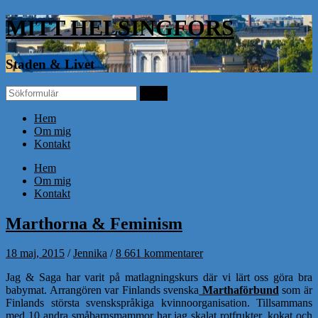
MITT HELSINGFORS
Staden & Livet
Hem
Om mig
Kontakt
Hem
Om mig
Kontakt
Marthorna & Feminism
18 maj, 2015
/
Jennika
/
8 661 kommentarer
Jag & Saga har varit på matlagningskurs där vi lärt oss göra bra
babymat. Arrangören var Finlands svenska
Marthaförbund
som är
Finlands största svenskspråkiga kvinnoorganisation. Tillsammans
med 10 andra småbarnsmammor har jag skalat rotfrukter, kokat och