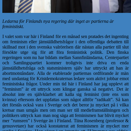
Ledarna för Finlands nya regering där inget av partierna är
feministiskt.
I valet som var här i Finland för en månad sen pratades det ingenting
om feminism eller jämställdhetsfrågor i den offentliga debatten till
skillnad mot i den svenska valrörelsen där nästan alla partier till slut
försökte utge sig för att föra feministisk politik. Den finska
regeringen som nu har bildats mellan Sannfinländarna, Centerpartiet
och Samlingspartiet kommer troligtvis inte driva en enda
jämställdhetsfråga och statsministern själv har uttryckt att han är
abortmotståndare. Alla de etablerade partiernas ordförande är män
med undantag för Kristdemokraternas ledare som aktivt jobbar emot
feministiska frågor. Under min tid här i Finland har jag upplevt att
”feminism” är ett uttryck som klingar ganska så negativt. Det är
absolut inte en självklarhet att kalla sig feminist (inte ens som
kvinna) eftersom det uppfattas som något alltför ”radikalt”. Så kan
det förstås också vara i Sverige och det beror ju mycket på i vilka
kretsar man umgås men om man ser till medieframställningen och
politikers uttryck kan man nog säga att feminismen har blivit mycket
mer ”rumsren” i Sverige än i Finland. Tiina Rosenberg (professor &
genusvetare) har också konstaterat att feminismen är mycket mer