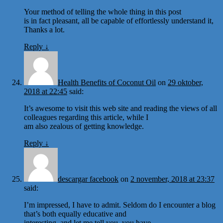
Your method of telling the whole thing in this post
is in fact pleasant, all be capable of effortlessly understand it,
Thanks a lot.
Reply
↓
Health Benefits of Coconut Oil
on
29 oktober,
2018 at 22:45
said:
It’s awesome to visit this web site and reading the views of all
colleagues regarding this article, while I
am also zealous of getting knowledge.
Reply
↓
descargar facebook
on
2 november, 2018 at 23:37
said:
I’m impressed, I have to admit. Seldom do I encounter a blog
that’s both equally educative and
interesting, and let me tell you, you have