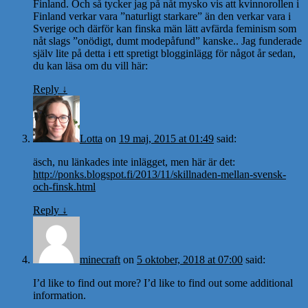
Finland. Och så tycker jag på nåt mysko vis att kvinnorollen i
Finland verkar vara ”naturligt starkare” än den verkar vara i
Sverige och därför kan finska män lätt avfärda feminism som
nåt slags ”onödigt, dumt modepåfund” kanske.. Jag funderade
själv lite på detta i ett spretigt blogginlägg för något år sedan,
du kan läsa om du vill här:
Reply
↓
Lotta
on
19 maj, 2015 at 01:49
said:
äsch, nu länkades inte inlägget, men här är det:
http://ponks.blogspot.fi/2013/11/skillnaden-mellan-svensk-
och-finsk.html
Reply
↓
minecraft
on
5 oktober, 2018 at 07:00
said:
I’d like to find out more? I’d like to find out some additional
information.