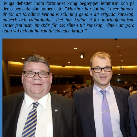
livliga debatter inom förbundet kring begreppet feminism och på
deras hemsida står numera att:
”Marthor har jobbat i över hundra
år för att förbättra kvinnans ställning genom att erbjuda kunskap,
nätverk och valmöjlighet. Det här kallar vi för marthafeminism.
Ordet feminism innebär för oss rätten till kunskap, rätten att göra
egna val och att ha rätt till sin egen kropp.”