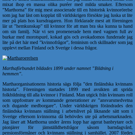
mixat ihop en massa olika puréer med milda smaker. Eftersom
”Marthorna” för mig mest associerade till en historisk kvinnorörelse
som jag har läst om kopplat till världskrigen försökte jag luska ut lite
mer på plats hos kursdragaren. Hon förklarade mest att föreningen
lär ut ”hemkunskap” till kvinnor för att man bra ska kunna ta hand
om sin familj. När vi sen promenerade hem med vagnen full av
burkar med morotspuré, kokad gös och avokadomos funderade jag
lite på det här med ”kvinnofrågor”, feminism och skillnader som jag
upplevt mellan Finland och Sverige i dessa frågor.
Marthaförbundet bildades 1899 under namnet ”Bildning i
hemmen”.
Marthaorganisationens historia sägs följa ”den finländska kvinnans
historia”. Föreningen startades 1899 med avsikten att sprida
folkbildning till alla kvinnor i Finland. Man utgick från kvinnans roll
som uppfostrare av kommande generationer av ”ansvarsmedvetna
och dugande medborgare”. Under världskrigen förändrades den
finländska kvinnans ställning i arbetslivet på liknande sätt som i
Sverige eftersom kvinnorna då behövdes ute på arbetsmarknaden.
Jag läser att Marthorna under årens lopp har agerat banbrytare och
pionjärer för jämställdhetsfrågor såsom barndagvård,
pensionsförmåner och kvinnans ställning i samhället. 2007 fördes