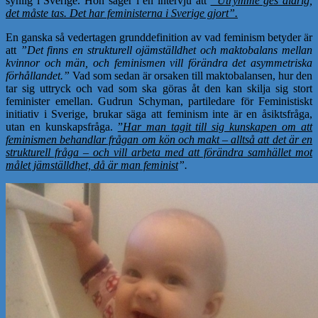
synlig i Sverige. Hon säger i en intervju att
”Utrymme ges aldrig,
det måste tas. Det har feministerna i Sverige gjort”.
En ganska så vedertagen grunddefinition av vad feminism betyder är
att
”Det finns en strukturell ojämställdhet och maktobalans mellan
kvinnor och män, och feminismen vill förändra det asymmetriska
förhållandet.”
Vad som sedan är orsaken till maktobalansen, hur den
tar sig uttryck och vad som ska göras åt den kan skilja sig stort
feminister emellan. Gudrun Schyman, partiledare för Feministiskt
initiativ i Sverige, brukar säga att feminism inte är en åsiktsfråga,
utan en kunskapsfråga.
”
Har man tagit till sig kunskapen om att
feminismen behandlar frågan om kön och makt – alltså att det är en
strukturell fråga – och vill arbeta med att förändra samhället mot
målet jämställdhet, då är man feminist
”.