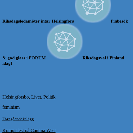
Riksdagsledamöter intar Helsingfors
Finbesök
& god glass i FORUM
Riksdagsval i Finland
idag!
Helsingforsbo
,
Livet
,
Politik
feminism
Föregående inlägg
Kompisfest på Cantina West