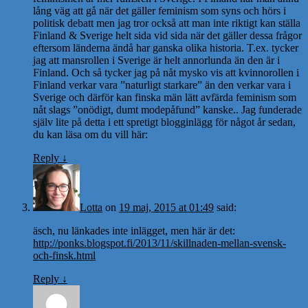
lång väg att gå när det gäller feminism som syns och hörs i
politisk debatt men jag tror också att man inte riktigt kan ställa
Finland & Sverige helt sida vid sida när det gäller dessa frågor
eftersom länderna ändå har ganska olika historia. T.ex. tycker
jag att mansrollen i Sverige är helt annorlunda än den är i
Finland. Och så tycker jag på nåt mysko vis att kvinnorollen i
Finland verkar vara ”naturligt starkare” än den verkar vara i
Sverige och därför kan finska män lätt avfärda feminism som
nåt slags ”onödigt, dumt modepåfund” kanske.. Jag funderade
själv lite på detta i ett spretigt blogginlägg för något år sedan,
du kan läsa om du vill här:
Reply
↓
Lotta
on
19 maj, 2015 at 01:49
said:
äsch, nu länkades inte inlägget, men här är det:
http://ponks.blogspot.fi/2013/11/skillnaden-mellan-svensk-
och-finsk.html
Reply
↓