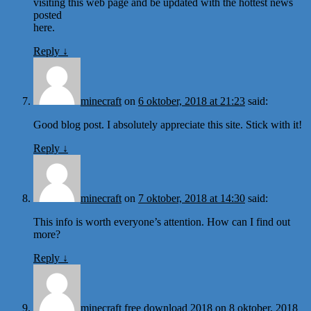
visiting this web page and be updated with the hottest news
posted
here.
Reply
↓
minecraft
on
6 oktober, 2018 at 21:23
said:
Good blog post. I absolutely appreciate this site. Stick with it!
Reply
↓
minecraft
on
7 oktober, 2018 at 14:30
said:
This info is worth everyone’s attention. How can I find out
more?
Reply
↓
minecraft free download 2018
on
8 oktober, 2018