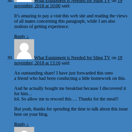
What Equipment is Needed for Sling TV
on
19
november, 2018 at 10:00
said:
It’s amazing to pay a visit this web site and reading the views
of all mates concerning this paragraph, while I am also
zealous of getting experience.
Reply
↓
What Equipment is Needed for Sling TV
on
19
november, 2018 at 13:16
said:
An outstanding share! I have just forwarded this onto
a friend who had been conducting a little homework on this.
And he actually bought me breakfast because I discovered it
for him…
lol. So allow me to reword this…. Thanks for the meal!!
But yeah, thanks for spending the time to talk about this issue
here on your blog.
Reply
↓