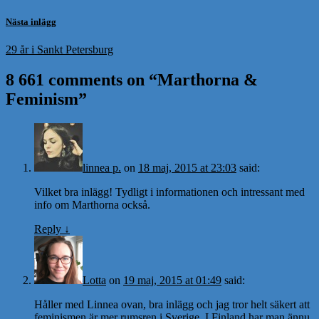
Nästa inlägg
29 år i Sankt Petersburg
8 661 comments on “
Marthorna &
Feminism
”
linnea p.
on
18 maj, 2015 at 23:03
said:
Vilket bra inlägg! Tydligt i informationen och intressant med
info om Marthorna också.
Reply
↓
Lotta
on
19 maj, 2015 at 01:49
said:
Håller med Linnea ovan, bra inlägg och jag tror helt säkert att
feminismen är mer rumsren i Sverige. I Finland har man ännu