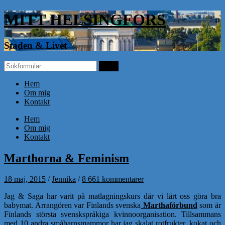
MITT HELSINGFORS
Staden & Livet
Hem
Om mig
Kontakt
Hem
Om mig
Kontakt
Marthorna & Feminism
18 maj, 2015
/
Jennika
/
8 661 kommentarer
Jag & Saga har varit på matlagningskurs där vi lärt oss göra bra
babymat. Arrangören var Finlands svenska
Marthaförbund
som är
Finlands största svenskspråkiga kvinnoorganisation. Tillsammans
med 10 andra småbarnsmammor har jag skalat rotfrukter, kokat och