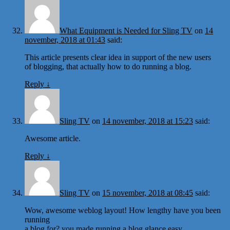
What Equipment is Needed for Sling TV
on
14
november, 2018 at 01:43
said:
This article presents clear idea in support of the new users
of blogging, that actually how to do running a blog.
Reply
↓
Sling TV
on
14 november, 2018 at 15:23
said:
Awesome article.
Reply
↓
Sling TV
on
15 november, 2018 at 08:45
said:
Wow, awesome weblog layout! How lengthy have you been
running
a blog for? you made running a blog glance easy.