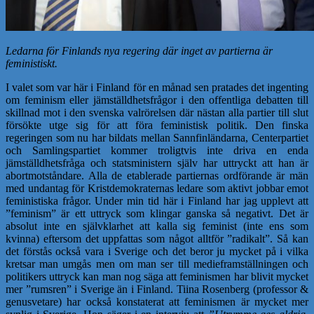
Ledarna för Finlands nya regering där inget av partierna är
feministiskt.
I valet som var här i Finland för en månad sen pratades det ingenting
om feminism eller jämställdhetsfrågor i den offentliga debatten till
skillnad mot i den svenska valrörelsen där nästan alla partier till slut
försökte utge sig för att föra feministisk politik. Den finska
regeringen som nu har bildats mellan Sannfinländarna, Centerpartiet
och Samlingspartiet kommer troligtvis inte driva en enda
jämställdhetsfråga och statsministern själv har uttryckt att han är
abortmotståndare. Alla de etablerade partiernas ordförande är män
med undantag för Kristdemokraternas ledare som aktivt jobbar emot
feministiska frågor. Under min tid här i Finland har jag upplevt att
”feminism” är ett uttryck som klingar ganska så negativt. Det är
absolut inte en självklarhet att kalla sig feminist (inte ens som
kvinna) eftersom det uppfattas som något alltför ”radikalt”. Så kan
det förstås också vara i Sverige och det beror ju mycket på i vilka
kretsar man umgås men om man ser till medieframställningen och
politikers uttryck kan man nog säga att feminismen har blivit mycket
mer ”rumsren” i Sverige än i Finland. Tiina Rosenberg (professor &
genusvetare) har också konstaterat att feminismen är mycket mer