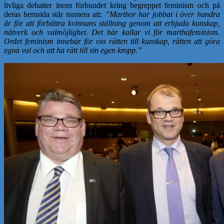
livliga debatter inom förbundet kring begreppet feminism och på
deras hemsida står numera att:
”Marthor har jobbat i över hundra
år för att förbättra kvinnans ställning genom att erbjuda kunskap,
nätverk och valmöjlighet. Det här kallar vi för marthafeminism.
Ordet feminism innebär för oss rätten till kunskap, rätten att göra
egna val och att ha rätt till sin egen kropp.”