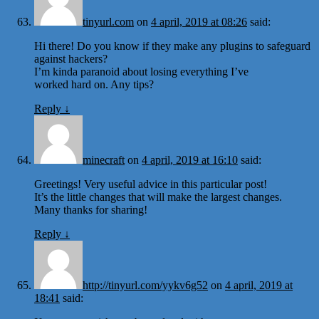
tinyurl.com
on
4 april, 2019 at 08:26
said:
Hi there! Do you know if they make any plugins to safeguard
against hackers?
I’m kinda paranoid about losing everything I’ve
worked hard on. Any tips?
Reply
↓
minecraft
on
4 april, 2019 at 16:10
said:
Greetings! Very useful advice in this particular post!
It’s the little changes that will make the largest changes.
Many thanks for sharing!
Reply
↓
http://tinyurl.com/yykv6g52
on
4 april, 2019 at
18:41
said: