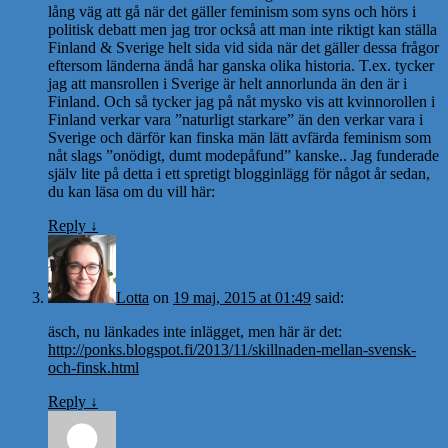
lång väg att gå när det gäller feminism som syns och hörs i
politisk debatt men jag tror också att man inte riktigt kan ställa
Finland & Sverige helt sida vid sida när det gäller dessa frågor
eftersom länderna ändå har ganska olika historia. T.ex. tycker
jag att mansrollen i Sverige är helt annorlunda än den är i
Finland. Och så tycker jag på nåt mysko vis att kvinnorollen i
Finland verkar vara ”naturligt starkare” än den verkar vara i
Sverige och därför kan finska män lätt avfärda feminism som
nåt slags ”onödigt, dumt modepåfund” kanske.. Jag funderade
själv lite på detta i ett spretigt blogginlägg för något år sedan,
du kan läsa om du vill här:
Reply
↓
Lotta
on
19 maj, 2015 at 01:49
said:
äsch, nu länkades inte inlägget, men här är det:
http://ponks.blogspot.fi/2013/11/skillnaden-mellan-svensk-
och-finsk.html
Reply
↓