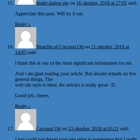
tinder dating site
on
16 oktober, 2018 at 17:05
said:
Appreciate this post. Will try it out.
Reply
↓
Benefits of Coconut Oil
on
21 oktober, 2018 at
14:05
said:
I think this is one of the most significant information for me.
And i am glad reading your article. But should remark on few
general things, The
web site style is ideal, the articles is really great : D.
Good job, cheers
Reply
↓
Coconut Oil
on
23 oktober, 2018 at 03:21
said:
I just could not depart your site prior to suggesting that I really