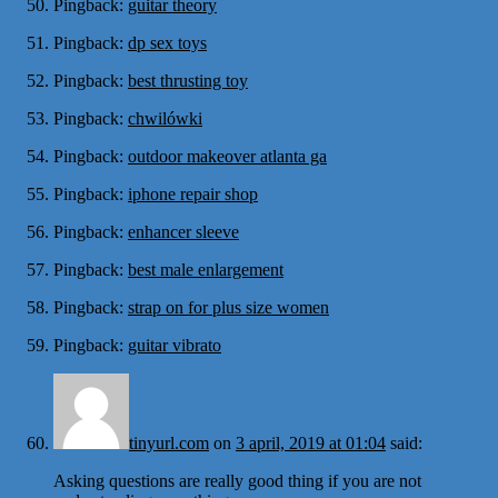
Pingback:
guitar theory
Pingback:
dp sex toys
Pingback:
best thrusting toy
Pingback:
chwilówki
Pingback:
outdoor makeover atlanta ga
Pingback:
iphone repair shop
Pingback:
enhancer sleeve
Pingback:
best male enlargement
Pingback:
strap on for plus size women
Pingback:
guitar vibrato
tinyurl.com
on
3 april, 2019 at 01:04
said:
Asking questions are really good thing if you are not