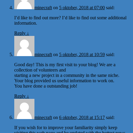
minecraft
on
5 oktober, 2018 at 07:00
said:
I’d like to find out more? I’d like to find out some additional
information.
Reply
↓
minecraft
on
5 oktober, 2018 at 10:59
said:
Good day! This is my first visit to your blog! We are a
collection of volunteers and
starting a new project in a community in the same niche.
Your blog provided us useful information to work on.
You have done a outstanding job!
Reply
↓
minecraft
on
6 oktober, 2018 at 15:17
said:
If you wish for to improve your familiarity simply keep
visiting this web page and be updated with the hottest news