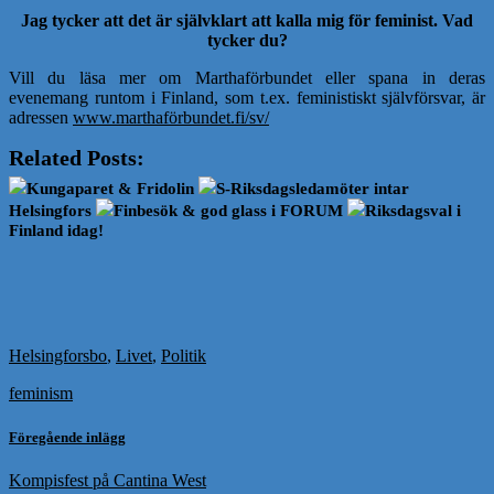
Jag tycker att det är självklart att kalla mig för feminist. Vad
tycker du?
Vill du läsa mer om Marthaförbundet eller spana in deras
evenemang runtom i Finland, som t.ex. feministiskt självförsvar, är
adressen
www.marthaförbundet.fi/sv/
Related Posts:
Kungaparet & Fridolin
S-Riksdagsledamöter intar
Helsingfors
Finbesök & god glass i FORUM
Riksdagsval i
Finland idag!
Helsingforsbo
,
Livet
,
Politik
feminism
Föregående inlägg
Kompisfest på Cantina West