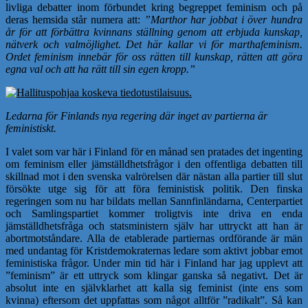
livliga debatter inom förbundet kring begreppet feminism och på
deras hemsida står numera att:
”Marthor har jobbat i över hundra
år för att förbättra kvinnans ställning genom att erbjuda kunskap,
nätverk och valmöjlighet. Det här kallar vi för marthafeminism.
Ordet feminism innebär för oss rätten till kunskap, rätten att göra
egna val och att ha rätt till sin egen kropp.”
Ledarna för Finlands nya regering där inget av partierna är
feministiskt.
I valet som var här i Finland för en månad sen pratades det ingenting
om feminism eller jämställdhetsfrågor i den offentliga debatten till
skillnad mot i den svenska valrörelsen där nästan alla partier till slut
försökte utge sig för att föra feministisk politik. Den finska
regeringen som nu har bildats mellan Sannfinländarna, Centerpartiet
och Samlingspartiet kommer troligtvis inte driva en enda
jämställdhetsfråga och statsministern själv har uttryckt att han är
abortmotståndare. Alla de etablerade partiernas ordförande är män
med undantag för Kristdemokraternas ledare som aktivt jobbar emot
feministiska frågor. Under min tid här i Finland har jag upplevt att
”feminism” är ett uttryck som klingar ganska så negativt. Det är
absolut inte en självklarhet att kalla sig feminist (inte ens som
kvinna) eftersom det uppfattas som något alltför ”radikalt”. Så kan