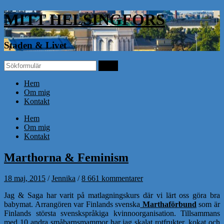
MITT HELSINGFORS
Staden & Livet
Hem
Om mig
Kontakt
Hem
Om mig
Kontakt
Marthorna & Feminism
18 maj, 2015
/
Jennika
/
8 661 kommentarer
Jag & Saga har varit på matlagningskurs där vi lärt oss göra bra
babymat. Arrangören var Finlands svenska
Marthaförbund
som är
Finlands största svenskspråkiga kvinnoorganisation. Tillsammans
med 10 andra småbarnsmammor har jag skalat rotfrukter, kokat och