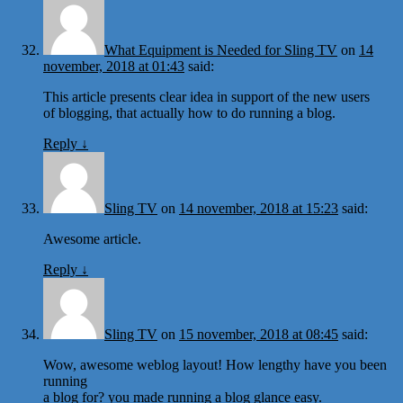
What Equipment is Needed for Sling TV
on
14
november, 2018 at 01:43
said:
This article presents clear idea in support of the new users
of blogging, that actually how to do running a blog.
Reply
↓
Sling TV
on
14 november, 2018 at 15:23
said:
Awesome article.
Reply
↓
Sling TV
on
15 november, 2018 at 08:45
said:
Wow, awesome weblog layout! How lengthy have you been
running
a blog for? you made running a blog glance easy.