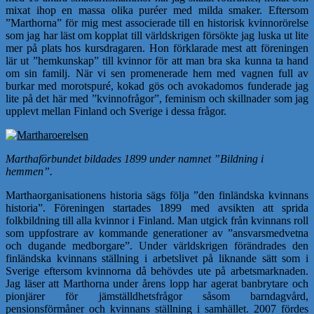
mixat ihop en massa olika puréer med milda smaker. Eftersom
”Marthorna” för mig mest associerade till en historisk kvinnorörelse
som jag har läst om kopplat till världskrigen försökte jag luska ut lite
mer på plats hos kursdragaren. Hon förklarade mest att föreningen
lär ut ”hemkunskap” till kvinnor för att man bra ska kunna ta hand
om sin familj. När vi sen promenerade hem med vagnen full av
burkar med morotspuré, kokad gös och avokadomos funderade jag
lite på det här med ”kvinnofrågor”, feminism och skillnader som jag
upplevt mellan Finland och Sverige i dessa frågor.
Marthaförbundet bildades 1899 under namnet ”Bildning i
hemmen”.
Marthaorganisationens historia sägs följa ”den finländska kvinnans
historia”. Föreningen startades 1899 med avsikten att sprida
folkbildning till alla kvinnor i Finland. Man utgick från kvinnans roll
som uppfostrare av kommande generationer av ”ansvarsmedvetna
och dugande medborgare”. Under världskrigen förändrades den
finländska kvinnans ställning i arbetslivet på liknande sätt som i
Sverige eftersom kvinnorna då behövdes ute på arbetsmarknaden.
Jag läser att Marthorna under årens lopp har agerat banbrytare och
pionjärer för jämställdhetsfrågor såsom barndagvård,
pensionsförmåner och kvinnans ställning i samhället. 2007 fördes