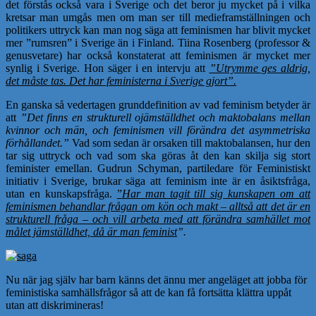
det förstås också vara i Sverige och det beror ju mycket på i vilka
kretsar man umgås men om man ser till medieframställningen och
politikers uttryck kan man nog säga att feminismen har blivit mycket
mer ”rumsren” i Sverige än i Finland. Tiina Rosenberg (professor &
genusvetare) har också konstaterat att feminismen är mycket mer
synlig i Sverige. Hon säger i en intervju att
”Utrymme ges aldrig,
det måste tas. Det har feministerna i Sverige gjort”.
En ganska så vedertagen grunddefinition av vad feminism betyder är
att
”Det finns en strukturell ojämställdhet och maktobalans mellan
kvinnor och män, och feminismen vill förändra det asymmetriska
förhållandet.”
Vad som sedan är orsaken till maktobalansen, hur den
tar sig uttryck och vad som ska göras åt den kan skilja sig stort
feminister emellan. Gudrun Schyman, partiledare för Feministiskt
initiativ i Sverige, brukar säga att feminism inte är en åsiktsfråga,
utan en kunskapsfråga.
”
Har man tagit till sig kunskapen om att
feminismen behandlar frågan om kön och makt – alltså att det är en
strukturell fråga – och vill arbeta med att förändra samhället mot
målet jämställdhet, då är man feminist
”.
Nu när jag själv har barn känns det ännu mer angeläget att jobba för
feministiska samhällsfrågor så att de kan få fortsätta klättra uppåt
utan att diskrimineras!