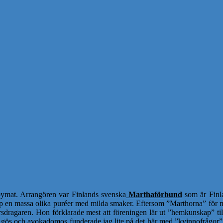
abymat. Arrangören var Finlands svenska
Marthaförbund
som är Finla
 en massa olika puréer med milda smaker. Eftersom ”Marthorna” för mig
 kursdragaren. Hon förklarade mest att föreningen lär ut ”hemkunskap” ti
ös och avokadomos funderade jag lite på det här med ”kvinnofrågor”, 