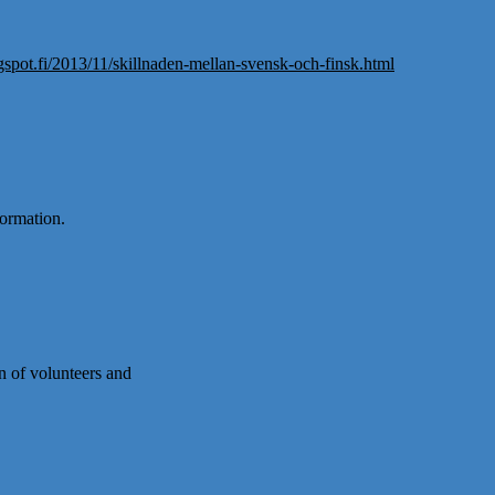
gspot.fi/2013/11/skillnaden-mellan-svensk-och-finsk.html
formation.
on of volunteers and