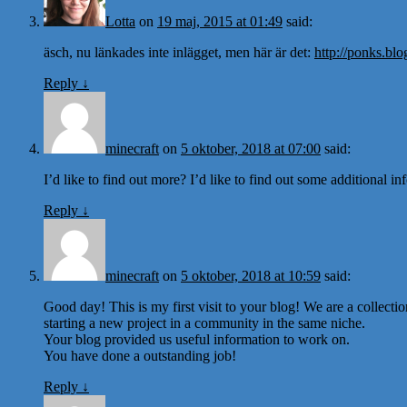
Lotta
on
19 maj, 2015 at 01:49
said:
äsch, nu länkades inte inlägget, men här är det:
http://ponks.blo
Reply
↓
minecraft
on
5 oktober, 2018 at 07:00
said:
I’d like to find out more? I’d like to find out some additional in
Reply
↓
minecraft
on
5 oktober, 2018 at 10:59
said:
Good day! This is my first visit to your blog! We are a collecti
starting a new project in a community in the same niche.
Your blog provided us useful information to work on.
You have done a outstanding job!
Reply
↓