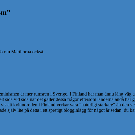
sm
”
info om Marthorna också.
 feminismen är mer rumsren i Sverige. I Finland har man ännu lång väg at
elt sida vid sida när det gäller dessa frågor eftersom länderna ändå har g
is att kvinnorollen i Finland verkar vara ”naturligt starkare” än den v
själv lite på detta i ett spretigt blogginlägg för något år sedan, du ka