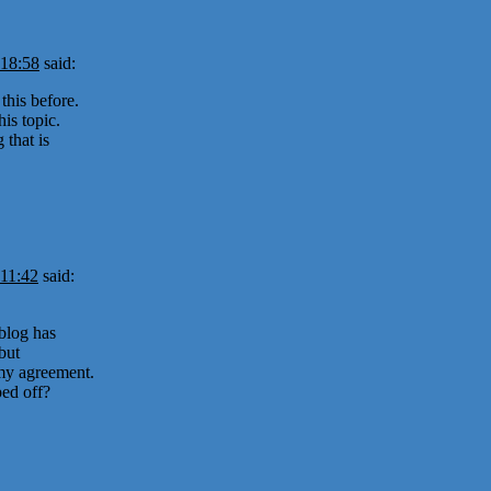
 18:58
said:
this before.
is topic.
 that is
 11:42
said:
blog has
but
t my agreement.
ed off?