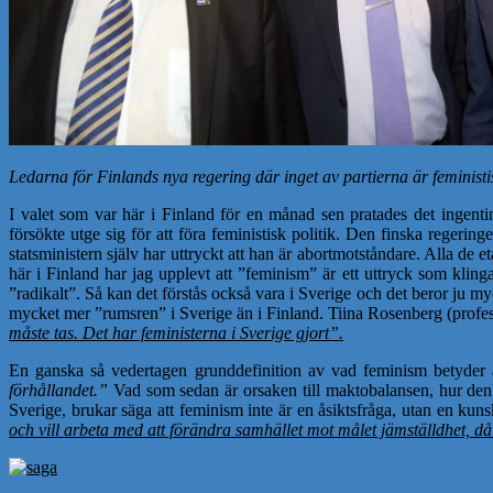
Ledarna för Finlands nya regering där inget av partierna är feministi
I valet som var här i Finland för en månad sen pratades det ingenting
försökte utge sig för att föra feministisk politik. Den finska regeri
statsministern själv har uttryckt att han är abortmotståndare. Alla d
här i Finland har jag upplevt att ”feminism” är ett uttryck som klinga
”radikalt”. Så kan det förstås också vara i Sverige och det beror ju 
mycket mer ”rumsren” i Sverige än i Finland. Tiina Rosenberg (profess
måste tas. Det har feministerna i Sverige gjort”.
En ganska så vedertagen grunddefinition av vad feminism betyder 
förhållandet.”
Vad som sedan är orsaken till maktobalansen, hur den t
Sverige, brukar säga att feminism inte är en åsiktsfråga, utan en kun
och vill arbeta med att förändra samhället mot målet jämställdhet, då