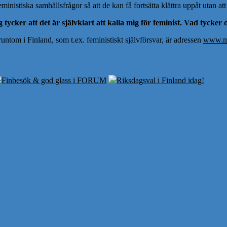
inistiska samhällsfrågor så att de kan få fortsätta klättra uppåt utan att
 tycker att det är självklart att kalla mig för feminist. Vad tycker
ntom i Finland, som t.ex. feministiskt självförsvar, är adressen
www.ma
Finbesök & god glass i FORUM
Riksdagsval i Finland idag!