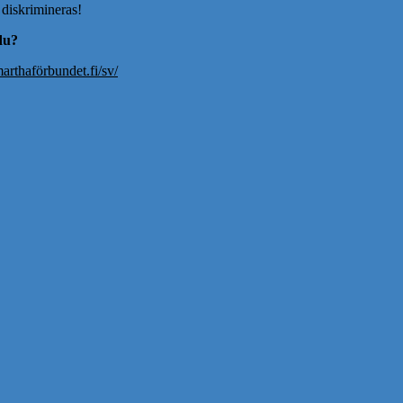
 diskrimineras!
 du?
rthaförbundet.fi/sv/