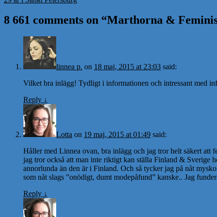
8 661 comments on “
Marthorna & Femini
linnea p.
on
18 maj, 2015 at 23:03
said:
Vilket bra inlägg! Tydligt i informationen och intressant med 
Reply
↓
Lotta
on
19 maj, 2015 at 01:49
said:
Håller med Linnea ovan, bra inlägg och jag tror helt säkert att
jag tror också att man inte riktigt kan ställa Finland & Sverige h
annorlunda än den är i Finland. Och så tycker jag på nåt mysko v
som nåt slags ”onödigt, dumt modepåfund” kanske.. Jag funderade 
Reply
↓