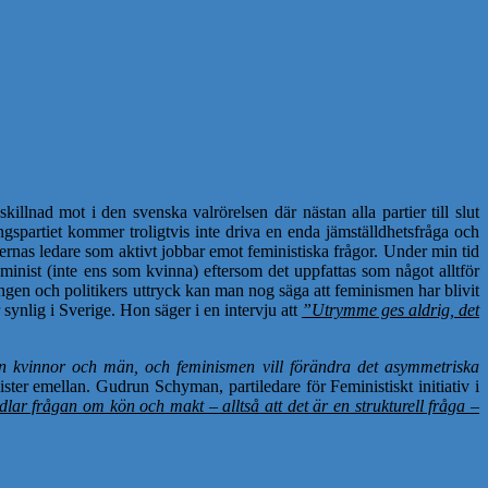
illnad mot i den svenska valrörelsen där nästan alla partier till slut
ngspartiet kommer troligtvis inte driva en enda jämställdhetsfråga och
ernas ledare som aktivt jobbar emot feministiska frågor. Under min tid
feminist (inte ens som kvinna) eftersom det uppfattas som något alltför
ngen och politikers uttryck kan man nog säga att feminismen har blivit
ynlig i Sverige. Hon säger i en intervju att
”Utrymme ges aldrig, det
an kvinnor och män, och feminismen vill förändra det asymmetriska
ster emellan. Gudrun Schyman, partiledare för Feministiskt initiativ i
lar frågan om kön och makt – alltså att det är en strukturell fråga –