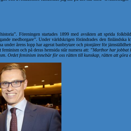
historia”. Föreningen startades 1899 med avsikten att sprida folkbil
de medborgare”. Under världskrigen förändrades den finländska kvinn
a under årens lopp har agerat banbrytare och pionjärer för jämställdhe
et feminism och på deras hemsida står numera att:
”Marthor har jobbat i
. Ordet feminism innebär för oss rätten till kunskap, rätten att göra eg