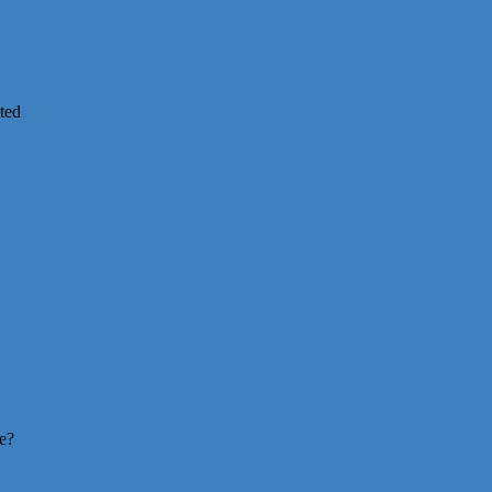
ted
re?