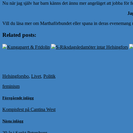
Nu när jag själv har barn känns det ännu mer angeläget att jobba för fem
Jag
Vill du läsa mer om Marthaförbundet eller spana in deras evenemang ru
Related posts:
Kungaparet & Fridolin
S-Riksdagsledamöter intar Helsingfors
Helsingforsbo
,
Livet
,
Politik
feminism
Föregående inlägg
Kompisfest på Cantina West
Nästa inlägg
29 år i Sankt Petersburg