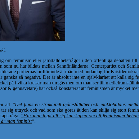
skt.
 om feminism eller jämställdhetsfrågor i den offentliga debatten till sk
ngen som nu har bildats mellan Sannfinländarna, Centerpartiet och Samli
e etablerade partiernas ordförande är män med undantag för Kristdemokrat
r ganska så negativt. Det är absolut inte en självklarhet att kalla sig 
mycket på i vilka kretsar man umgås men om man ser till medieframställni
or & genusvetare) har också konstaterat att feminismen är mycket mer s
är att
”Det finns en strukturell ojämställdhet och maktobalans mell
ar sig uttryck och vad som ska göras åt den kan skilja sig stort femini
skapsfråga.
”
Har man tagit till sig kunskapen om att feminismen behand
 är man feminist
”.