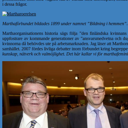
i dessa frågor.
Marthaförbundet bildades 1899 under namnet ”Bildning i hemmen”.
Marthaorganisationens historia sägs följa ”den finländska kvinnans 
uppfostrare av kommande generationer av ”ansvarsmedvetna och dugan
kvinnorna då behövdes ute på arbetsmarknaden. Jag läser att Marthorn
samhället. 2007 fördes livliga debatter inom förbundet kring begrepp
kunskap, nätverk och valmöjlighet. Det här kallar vi för marthafeminism