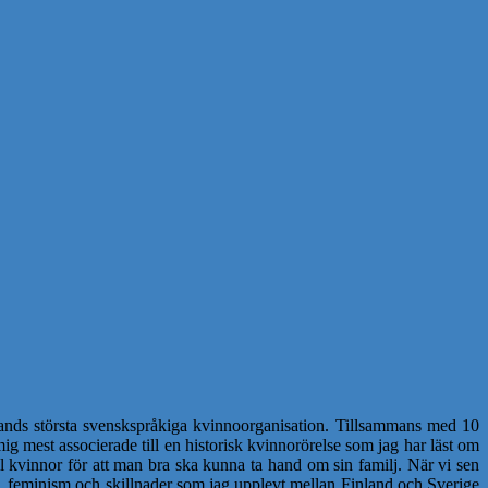
nds största svenskspråkiga kvinnoorganisation. Tillsammans med 10
 mest associerade till en historisk kvinnorörelse som jag har läst om
ll kvinnor för att man bra ska kunna ta hand om sin familj. När vi sen
feminism och skillnader som jag upplevt mellan Finland och Sverige