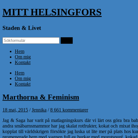
MITT HELSINGFORS
Staden & Livet
Hem
Om mig
Kontakt
Hem
Om mig
Kontakt
Marthorna & Feminism
18 maj, 2015
/
Jennika
/
8 661 kommentarer
Jag & Saga har varit på matlagningskurs där vi lärt oss göra bra b
andra småbarnsmammor har jag skalat rotfrukter, kokat och mixat ihop
kopplat till världskrigen försökte jag luska ut lite mer på plats hos
promenerade hem med vagnen full av burkar med morotspuré, kokad g