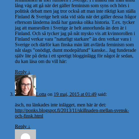
lång väg att gå när det gäller feminism som syns och hörs i
politisk debatt men jag tror också att man inte riktigt kan ställa
Finland & Sverige helt sida vid sida när det gäller dessa frågor
eftersom länderna ändå har ganska olika historia. T.ex. tycker
jag att mansrollen i Sverige är helt annorlunda än den är i
Finland. Och så tycker jag på nåt mysko vis att kvinnorollen i
Finland verkar vara ”naturligt starkare” än den verkar vara i
Sverige och därför kan finska män lätt avfärda feminism som
nåt slags ”onödigt, dumt modepåfund” kanske.. Jag funderade
själv lite på detta i ett spretigt blogginlägg för något år sedan,
du kan läsa om du vill här:
Reply
↓
Lotta
on
19 maj, 2015 at 01:49
said:
äsch, nu länkades inte inlägget, men här är det:
http://ponks.blogspot.fi/2013/11/skillnaden-mellan-svensk-
och-finsk.html
Reply
↓