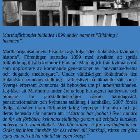
Marthaförbundet bildades 1899 under namnet ”Bildning i
hemmen”.
Marthaorganisationens historia sägs följa ”den finländska kvinnans
historia”. Föreningen startades 1899 med avsikten att sprida
folkbildning till alla kvinnor i Finland. Man utgick från kvinnans roll
som uppfostrare av kommande generationer av ”ansvarsmedvetna
och dugande medborgare”. Under världskrigen förändrades den
finländska kvinnans ställning i arbetslivet på liknande sätt som i
Sverige eftersom kvinnorna då behövdes ute på arbetsmarknaden.
Jag läser att Marthorna under årens lopp har agerat banbrytare och
pionjärer för jämställdhetsfrågor såsom barndagvård,
pensionsförmåner och kvinnans ställning i samhället. 2007 fördes
livliga debatter inom förbundet kring begreppet feminism och på
deras hemsida står numera att:
”Marthor har jobbat i över hundra
år för att förbättra kvinnans ställning genom att erbjuda kunskap,
nätverk och valmöjlighet. Det här kallar vi för marthafeminism.
Ordet feminism innebär för oss rätten till kunskap, rätten att göra
egna val och att ha rätt till sin egen kropp.”