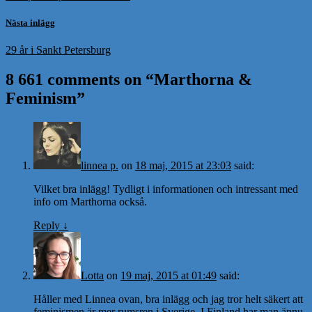
Nästa inlägg
29 år i Sankt Petersburg
8 661 comments on “
Marthorna &
Feminism
”
linnea p.
on
18 maj, 2015 at 23:03
said:
Vilket bra inlägg! Tydligt i informationen och intressant med
info om Marthorna också.
Reply
↓
Lotta
on
19 maj, 2015 at 01:49
said:
Håller med Linnea ovan, bra inlägg och jag tror helt säkert att
feminismen är mer rumsren i Sverige. I Finland har man ännu