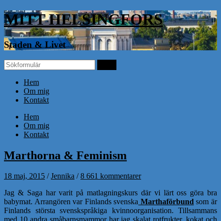
MITT HELSINGFORS
Staden & Livet
Hem
Om mig
Kontakt
Hem
Om mig
Kontakt
Marthorna & Feminism
18 maj, 2015
/
Jennika
/
8 661 kommentarer
Jag & Saga har varit på matlagningskurs där vi lärt oss göra bra
babymat. Arrangören var Finlands svenska
Marthaförbund
som är
Finlands största svenskspråkiga kvinnoorganisation. Tillsammans
med 10 andra småbarnsmammor har jag skalat rotfrukter, kokat och