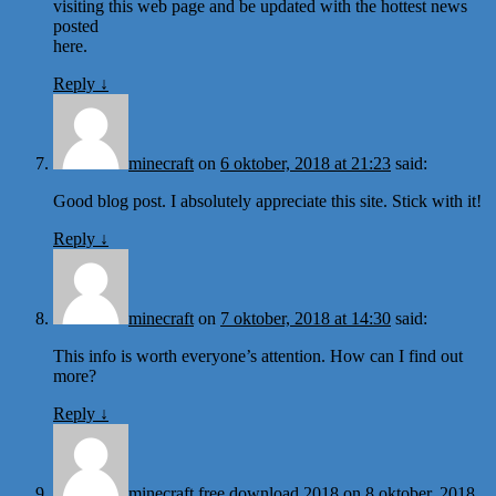
visiting this web page and be updated with the hottest news
posted
here.
Reply
↓
minecraft
on
6 oktober, 2018 at 21:23
said:
Good blog post. I absolutely appreciate this site. Stick with it!
Reply
↓
minecraft
on
7 oktober, 2018 at 14:30
said:
This info is worth everyone’s attention. How can I find out
more?
Reply
↓
minecraft free download 2018
on
8 oktober, 2018