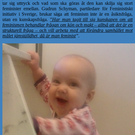
tar sig uttryck och vad som ska göras åt den kan skilja sig stort
feminister emellan. Gudrun Schyman, partiledare för Feministiskt
initiativ i Sverige, brukar säga att feminism inte är en åsiktsfråga,
utan en kunskapsfråga.
”
Har man tagit till sig kunskapen om att
feminismen behandlar frågan om kön och makt – alltså att det är en
strukturell fråga – och vill arbeta med att förändra samhället mot
målet jämställdhet, då är man feminist
”.