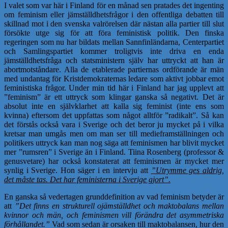
I valet som var här i Finland för en månad sen pratades det ingenting
om feminism eller jämställdhetsfrågor i den offentliga debatten till
skillnad mot i den svenska valrörelsen där nästan alla partier till slut
försökte utge sig för att föra feministisk politik. Den finska
regeringen som nu har bildats mellan Sannfinländarna, Centerpartiet
och Samlingspartiet kommer troligtvis inte driva en enda
jämställdhetsfråga och statsministern själv har uttryckt att han är
abortmotståndare. Alla de etablerade partiernas ordförande är män
med undantag för Kristdemokraternas ledare som aktivt jobbar emot
feministiska frågor. Under min tid här i Finland har jag upplevt att
”feminism” är ett uttryck som klingar ganska så negativt. Det är
absolut inte en självklarhet att kalla sig feminist (inte ens som
kvinna) eftersom det uppfattas som något alltför ”radikalt”. Så kan
det förstås också vara i Sverige och det beror ju mycket på i vilka
kretsar man umgås men om man ser till medieframställningen och
politikers uttryck kan man nog säga att feminismen har blivit mycket
mer ”rumsren” i Sverige än i Finland. Tiina Rosenberg (professor &
genusvetare) har också konstaterat att feminismen är mycket mer
synlig i Sverige. Hon säger i en intervju att
”Utrymme ges aldrig,
det måste tas. Det har feministerna i Sverige gjort”.
En ganska så vedertagen grunddefinition av vad feminism betyder är
att
”Det finns en strukturell ojämställdhet och maktobalans mellan
kvinnor och män, och feminismen vill förändra det asymmetriska
förhållandet.”
Vad som sedan är orsaken till maktobalansen, hur den