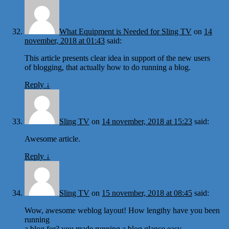
What Equipment is Needed for Sling TV
on
14
november, 2018 at 01:43
said:
This article presents clear idea in support of the new users
of blogging, that actually how to do running a blog.
Reply
↓
Sling TV
on
14 november, 2018 at 15:23
said:
Awesome article.
Reply
↓
Sling TV
on
15 november, 2018 at 08:45
said:
Wow, awesome weblog layout! How lengthy have you been
running
a blog for? you made running a blog glance easy.