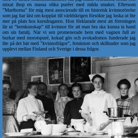
mixat ihop en massa olika puréer med milda smaker. Eftersom
”Marthorna” för mig mest associerade till en historisk kvinnorörelse
som jag har läst om kopplat till världskrigen försökte jag luska ut lite
mer på plats hos kursdragaren. Hon förklarade mest att föreningen
lär ut ”hemkunskap” till kvinnor för att man bra ska kunna ta hand
om sin familj. När vi sen promenerade hem med vagnen full av
burkar med morotspuré, kokad gös och avokadomos funderade jag
lite på det här med ”kvinnofrågor”, feminism och skillnader som jag
upplevt mellan Finland och Sverige i dessa frågor.