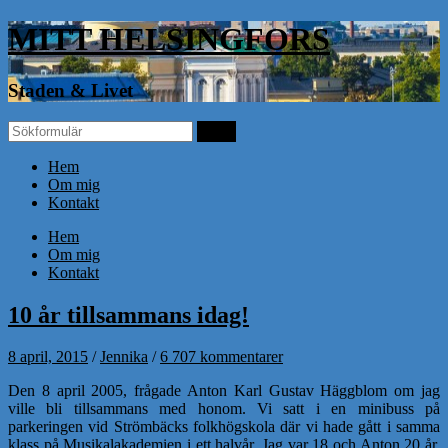
MITT HELSINGFORS
Staden & Livet
Hem
Om mig
Kontakt
Hem
Om mig
Kontakt
10 år tillsammans idag!
8 april, 2015
/
Jennika
/
6 707 kommentarer
Den 8 april 2005, frågade Anton Karl Gustav Häggblom om jag
ville bli tillsammans med honom. Vi satt i en minibuss på
parkeringen vid Strömbäcks folkhögskola där vi hade gått i samma
klass på Musikalakademien i ett halvår. Jag var 18 och Anton 20 år.