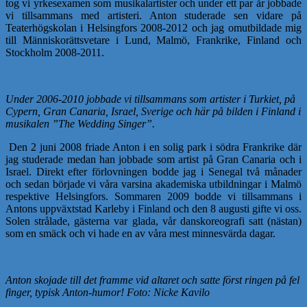
tog vi yrkesexamen som musikalartister och under ett par år jobbade
vi tillsammans med artisteri. Anton studerade sen vidare på
Teaterhögskolan i Helsingfors 2008-2012 och jag omutbildade mig
till Människorättsvetare i Lund, Malmö, Frankrike, Finland och
Stockholm 2008-2011.
Under 2006-2010 jobbade vi tillsammans som artister i Turkiet, på
Cypern, Gran Canaria, Israel, Sverige och här på bilden i Finland i
musikalen ”The Wedding Singer”.
Den 2 juni 2008 friade Anton i en solig park i södra Frankrike där
jag studerade medan han jobbade som artist på Gran Canaria och i
Israel. Direkt efter förlovningen bodde jag i Senegal två månader
och sedan började vi våra varsina akademiska utbildningar i Malmö
respektive Helsingfors. Sommaren 2009 bodde vi tillsammans i
Antons uppväxtstad Karleby i Finland och den 8 augusti gifte vi oss.
Solen strålade, gästerna var glada, vår danskoreografi satt (nästan)
som en smäck och vi hade en av våra mest minnesvärda dagar.
Anton skojade till det framme vid altaret och satte först ringen på fel
finger, typisk Anton-humor! Foto: Nicke Kavilo