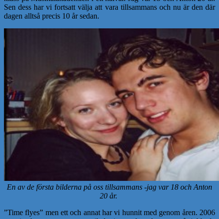
Sen dess har vi fortsatt välja att vara tillsammans och nu är den där
dagen alltså precis 10 år sedan.
En av de första bilderna på oss tillsammans -jag var 18 och Anton
20 år.
”Time flyes” men ett och annat har vi hunnit med genom åren. 2006