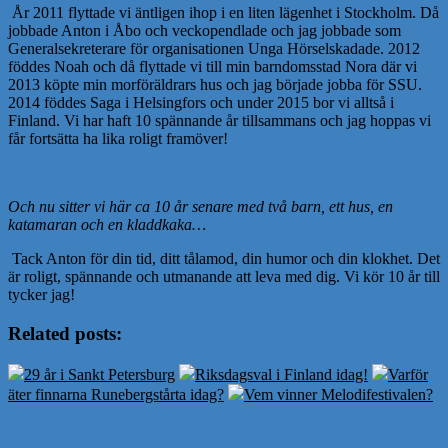
År 2011 flyttade vi äntligen ihop i en liten lägenhet i Stockholm. Då
jobbade Anton i Åbo och veckopendlade och jag jobbade som
Generalsekreterare för organisationen Unga Hörselskadade. 2012
föddes Noah och då flyttade vi till min barndomsstad Nora där vi
2013 köpte min morföräldrars hus och jag började jobba för SSU.
2014 föddes Saga i Helsingfors och under 2015 bor vi alltså i
Finland. Vi har haft 10 spännande år tillsammans och jag hoppas vi
får fortsätta ha lika roligt framöver!
Och nu sitter vi här ca 10 år senare med två barn, ett hus, en
katamaran och en kladdkaka…
Tack Anton för din tid, ditt tålamod, din humor och din klokhet. Det
är roligt, spännande och utmanande att leva med dig. Vi kör 10 år till
tycker jag!
Related posts:
29 år i Sankt Petersburg
Riksdagsval i Finland idag!
Varför
äter finnarna Runebergstårta idag?
Vem vinner Melodifestivalen?