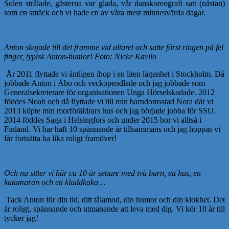
Solen strålade, gästerna var glada, vår danskoreografi satt (nästan)
som en smäck och vi hade en av våra mest minnesvärda dagar.
Anton skojade till det framme vid altaret och satte först ringen på fel
finger, typisk Anton-humor! Foto: Nicke Kavilo
År 2011 flyttade vi äntligen ihop i en liten lägenhet i Stockholm. Då
jobbade Anton i Åbo och veckopendlade och jag jobbade som
Generalsekreterare för organisationen Unga Hörselskadade. 2012
föddes Noah och då flyttade vi till min barndomsstad Nora där vi
2013 köpte min morföräldrars hus och jag började jobba för SSU.
2014 föddes Saga i Helsingfors och under 2015 bor vi alltså i
Finland. Vi har haft 10 spännande år tillsammans och jag hoppas vi
får fortsätta ha lika roligt framöver!
Och nu sitter vi här ca 10 år senare med två barn, ett hus, en
katamaran och en kladdkaka…
Tack Anton för din tid, ditt tålamod, din humor och din klokhet. Det
är roligt, spännande och utmanande att leva med dig. Vi kör 10 år till
tycker jag!