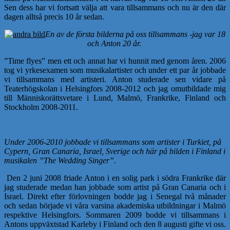
Sen dess har vi fortsatt välja att vara tillsammans och nu är den där
dagen alltså precis 10 år sedan.
En av de första bilderna på oss tillsammans -jag var 18
och Anton 20 år.
”Time flyes” men ett och annat har vi hunnit med genom åren. 2006
tog vi yrkesexamen som musikalartister och under ett par år jobbade
vi tillsammans med artisteri. Anton studerade sen vidare på
Teaterhögskolan i Helsingfors 2008-2012 och jag omutbildade mig
till Människorättsvetare i Lund, Malmö, Frankrike, Finland och
Stockholm 2008-2011.
Under 2006-2010 jobbade vi tillsammans som artister i Turkiet, på
Cypern, Gran Canaria, Israel, Sverige och här på bilden i Finland i
musikalen ”The Wedding Singer”.
Den 2 juni 2008 friade Anton i en solig park i södra Frankrike där
jag studerade medan han jobbade som artist på Gran Canaria och i
Israel. Direkt efter förlovningen bodde jag i Senegal två månader
och sedan började vi våra varsina akademiska utbildningar i Malmö
respektive Helsingfors. Sommaren 2009 bodde vi tillsammans i
Antons uppväxtstad Karleby i Finland och den 8 augusti gifte vi oss.