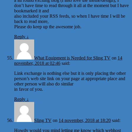
a all round exciting blog (I also love the theme/design), I
don’t have time to read through it all at the moment but I have
bookmarked it and
also included your RSS feeds, so when I have time I will be
back to read more,
Please do keep up the awesome job.
Reply
↓
What Equipment is Needed for Sling TV
on
14
november, 2018 at 02:46
said:
Link exchange is nothing else but it is only placing the other
person’s web site link on your page at appropriate place and
other person will also do similar
in favor of you.
Reply
↓
Sling TV
on
14 november, 2018 at 18:20
said:
Howdy would you mind letting me know which webhost