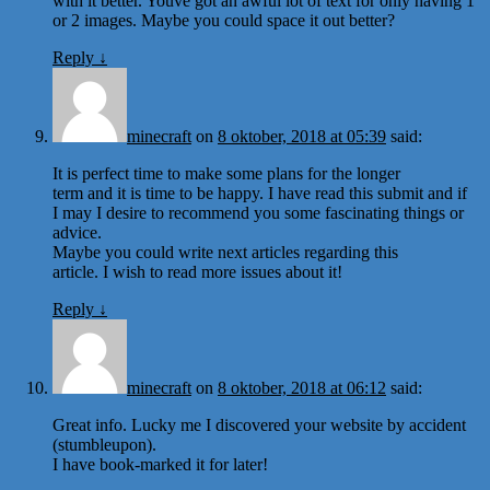
with it better. Youve got an awful lot of text for only having 1
or 2 images. Maybe you could space it out better?
Reply
↓
minecraft
on
8 oktober, 2018 at 05:39
said:
It is perfect time to make some plans for the longer
term and it is time to be happy. I have read this submit and if
I may I desire to recommend you some fascinating things or
advice.
Maybe you could write next articles regarding this
article. I wish to read more issues about it!
Reply
↓
minecraft
on
8 oktober, 2018 at 06:12
said:
Great info. Lucky me I discovered your website by accident
(stumbleupon).
I have book-marked it for later!