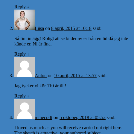
Reply
↓
Liisa
on
8 april, 2015 at 10:18
said:
Så fint inlägg! Roligt att se bilder av er från en tid då jag inte
kände er. Ni är fina.
Reply
↓
Anton
on
10 april, 2015 at 13:57
said:
Jag tycker vi kör 110 år till!
Reply
↓
minecraft
on
5 oktober, 2018 at 05:52
said:
I loved as much as you will receive carried out right here.
The sketch is attractive, your authored subject