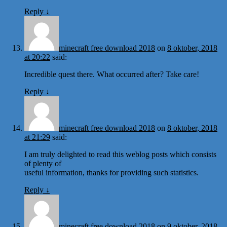
Reply
↓
minecraft free download 2018
on
8 oktober, 2018
at 20:22
said:
Incredible quest there. What occurred after? Take care!
Reply
↓
minecraft free download 2018
on
8 oktober, 2018
at 21:29
said:
I am truly delighted to read this weblog posts which consists
of plenty of
useful information, thanks for providing such statistics.
Reply
↓
minecraft free download 2018
on
9 oktober, 2018