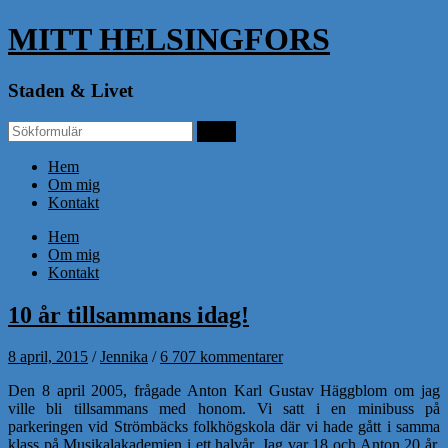
MITT HELSINGFORS
Staden & Livet
Hem
Om mig
Kontakt
Hem
Om mig
Kontakt
10 år tillsammans idag!
8 april, 2015
/
Jennika
/
6 707 kommentarer
Den 8 april 2005, frågade Anton Karl Gustav Häggblom om jag
ville bli tillsammans med honom. Vi satt i en minibuss på
parkeringen vid Strömbäcks folkhögskola där vi hade gått i samma
klass på Musikalakademien i ett halvår. Jag var 18 och Anton 20 år.