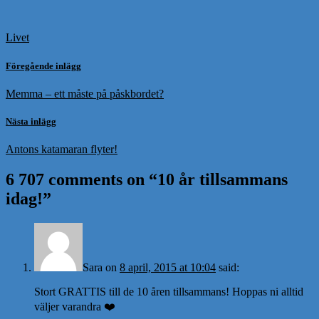
Livet
Föregående inlägg
Memma – ett måste på påskbordet?
Nästa inlägg
Antons katamaran flyter!
6 707 comments on “
10 år tillsammans
idag!
”
Sara
on
8 april, 2015 at 10:04
said:
Stort GRATTIS till de 10 åren tillsammans! Hoppas ni alltid
väljer varandra ❤️