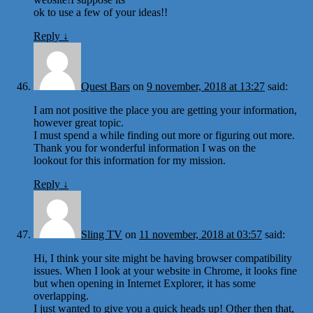
ok to use a few of your ideas!!
Reply
↓
Quest Bars
on
9 november, 2018 at 13:27
said:
I am not positive the place you are getting your information,
however great topic.
I must spend a while finding out more or figuring out more.
Thank you for wonderful information I was on the
lookout for this information for my mission.
Reply
↓
Sling TV
on
11 november, 2018 at 03:57
said:
Hi, I think your site might be having browser compatibility
issues. When I look at your website in Chrome, it looks fine
but when opening in Internet Explorer, it has some
overlapping.
I just wanted to give you a quick heads up! Other then that,