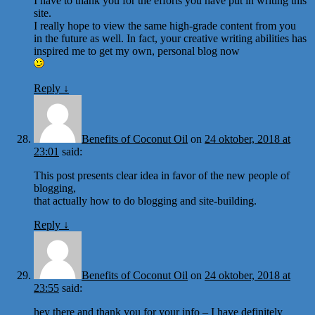
I have to thank you for the efforts you have put in writing this
site.
I really hope to view the same high-grade content from you
in the future as well. In fact, your creative writing abilities has
inspired me to get my own, personal blog now
Reply
↓
Benefits of Coconut Oil
on
24 oktober, 2018 at
23:01
said:
This post presents clear idea in favor of the new people of
blogging,
that actually how to do blogging and site-building.
Reply
↓
Benefits of Coconut Oil
on
24 oktober, 2018 at
23:55
said:
hey there and thank you for your info – I have definitely