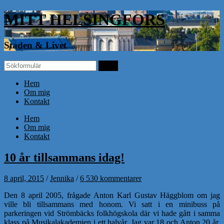
MITT HELSINGFORS
Staden & Livet
Hem
Om mig
Kontakt
Hem
Om mig
Kontakt
10 år tillsammans idag!
8 april, 2015
/
Jennika
/
6 530 kommentarer
Den 8 april 2005, frågade Anton Karl Gustav Häggblom om jag
ville bli tillsammans med honom. Vi satt i en minibuss på
parkeringen vid Strömbäcks folkhögskola där vi hade gått i samma
klass på Musikalakademien i ett halvår. Jag var 18 och Anton 20 år.