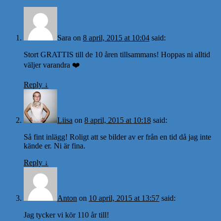
Sara
on
8 april, 2015 at 10:04
said:
Stort GRATTIS till de 10 åren tillsammans! Hoppas ni alltid
väljer varandra ❤️
Reply
↓
Liisa
on
8 april, 2015 at 10:18
said:
Så fint inlägg! Roligt att se bilder av er från en tid då jag inte
kände er. Ni är fina.
Reply
↓
Anton
on
10 april, 2015 at 13:57
said:
Jag tycker vi kör 110 år till!