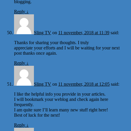
blogging.
Reply
↓
Sling TV
on
11 november, 2018 at 11:39
said:
Thanks for sharing your thoughts. I truly
appreciate your efforts and I will be waiting for your next
post thanks once again.
Reply
↓
Sling TV
on
11 november, 2018 at 12:05
said:
I like the helpful info you provide in your articles.
I will bookmark your weblog and check again here
frequently.
I am quite sure I’ll learn many new stuff right here!
Best of luck for the next!
Reply
↓