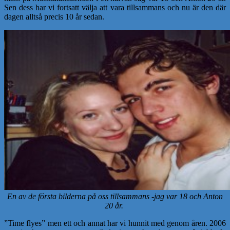
Sen dess har vi fortsatt välja att vara tillsammans och nu är den där
dagen alltså precis 10 år sedan.
En av de första bilderna på oss tillsammans -jag var 18 och Anton
20 år.
”Time flyes” men ett och annat har vi hunnit med genom åren. 2006