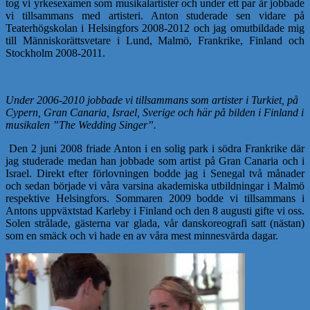
tog vi yrkesexamen som musikalartister och under ett par år jobbade
vi tillsammans med artisteri. Anton studerade sen vidare på
Teaterhögskolan i Helsingfors 2008-2012 och jag omutbildade mig
till Människorättsvetare i Lund, Malmö, Frankrike, Finland och
Stockholm 2008-2011.
Under 2006-2010 jobbade vi tillsammans som artister i Turkiet, på
Cypern, Gran Canaria, Israel, Sverige och här på bilden i Finland i
musikalen ”The Wedding Singer”.
Den 2 juni 2008 friade Anton i en solig park i södra Frankrike där
jag studerade medan han jobbade som artist på Gran Canaria och i
Israel. Direkt efter förlovningen bodde jag i Senegal två månader
och sedan började vi våra varsina akademiska utbildningar i Malmö
respektive Helsingfors. Sommaren 2009 bodde vi tillsammans i
Antons uppväxtstad Karleby i Finland och den 8 augusti gifte vi oss.
Solen strålade, gästerna var glada, vår danskoreografi satt (nästan)
som en smäck och vi hade en av våra mest minnesvärda dagar.