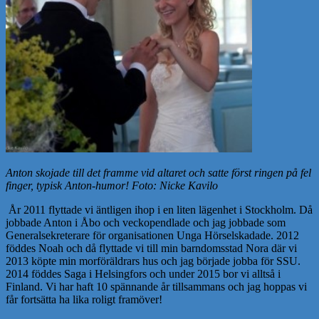
Anton skojade till det framme vid altaret och satte först ringen på fel
finger, typisk Anton-humor! Foto: Nicke Kavilo
År 2011 flyttade vi äntligen ihop i en liten lägenhet i Stockholm. Då
jobbade Anton i Åbo och veckopendlade och jag jobbade som
Generalsekreterare för organisationen Unga Hörselskadade. 2012
föddes Noah och då flyttade vi till min barndomsstad Nora där vi
2013 köpte min morföräldrars hus och jag började jobba för SSU.
2014 föddes Saga i Helsingfors och under 2015 bor vi alltså i
Finland. Vi har haft 10 spännande år tillsammans och jag hoppas vi
får fortsätta ha lika roligt framöver!