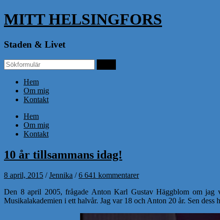
MITT HELSINGFORS
Staden & Livet
Hem
Om mig
Kontakt
Hem
Om mig
Kontakt
10 år tillsammans idag!
8 april, 2015
/
Jennika
/
6 641 kommentarer
Den 8 april 2005, frågade Anton Karl Gustav Häggblom om jag vil
Musikalakademien i ett halvår. Jag var 18 och Anton 20 år. Sen dess har