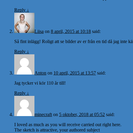
Reply
↓
Liisa
on
8 april, 2015 at 10:18
said:
Så fint inlägg! Roligt att se bilder av er från en tid då jag inte kä
Reply
↓
Anton
on
10 april, 2015 at 13:57
said:
Jag tycker vi kör 110 år till!
Reply
↓
minecraft
on
5 oktober, 2018 at 05:52
said:
I loved as much as you will receive carried out right here.
The sketch is attractive, your authored subject