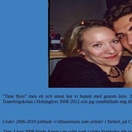
”Time flyes” men ett och annat har vi hunnit med genom åren. 20
Teaterhögskolan i Helsingfors 2008-2012 och jag omutbildade mig ti
Under 2006-2010 jobbade vi tillsammans som artister i Turkiet, på C
Den 2 juni 2008 friade Anton i en solig park i södra Frankrike där j