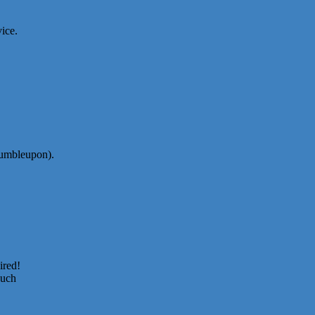
ice.
tumbleupon).
ired!
such