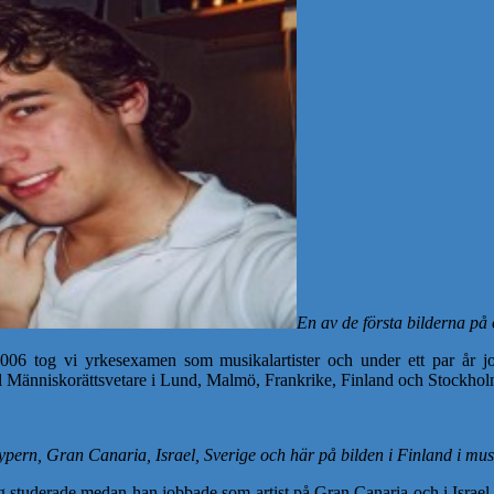
En av de första bilderna på
06 tog vi yrkesexamen som musikalartister och under ett par år job
ll Människorättsvetare i Lund, Malmö, Frankrike, Finland och Stockho
ypern, Gran Canaria, Israel, Sverige och här på bilden i Finland i m
ag studerade medan han jobbade som artist på Gran Canaria och i Israel