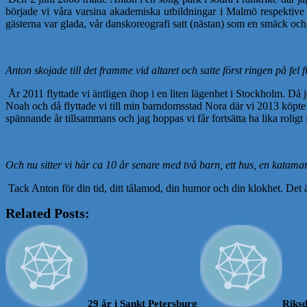
började vi våra varsina akademiska utbildningar i Malmö respektive
gästerna var glada, vår danskoreografi satt (nästan) som en smäck oc
Anton skojade till det framme vid altaret och satte först ringen på fel
År 2011 flyttade vi äntligen ihop i en liten lägenhet i Stockholm. 
Noah och då flyttade vi till min barndomsstad Nora där vi 2013 köpte 
spännande år tillsammans och jag hoppas vi får fortsätta ha lika roligt
Och nu sitter vi här ca 10 år senare med två barn, ett hus, en kata
Tack Anton för din tid, ditt tålamod, din humor och din klokhet. Det ä
Related Posts:
29 år i Sankt Petersburg
Riksd