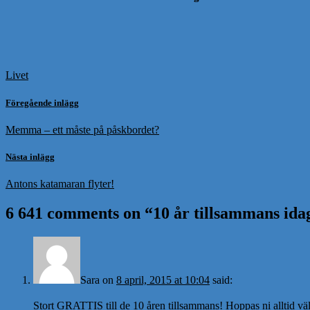
Livet
Föregående inlägg
Memma – ett måste på påskbordet?
Nästa inlägg
Antons katamaran flyter!
6 641 comments on “
10 år tillsammans ida
Sara
on
8 april, 2015 at 10:04
said:
Stort GRATTIS till de 10 åren tillsammans! Hoppas ni alltid vä