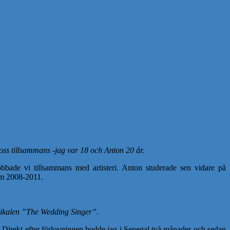
 oss tillsammans -jag var 18 och Anton 20 år.
bade vi tillsammans med artisteri. Anton studerade sen vidare på
lm 2008-2011.
usikalen ”The Wedding Singer”.
. Direkt efter förlovningen bodde jag i Senegal två månader och sedan