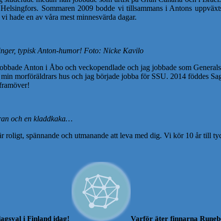
 Helsingfors. Sommaren 2009 bodde vi tillsammans i Antons uppväxtsta
h vi hade en av våra mest minnesvärda dagar.
 finger, typisk Anton-humor! Foto: Nicke Kavilo
Då jobbade Anton i Åbo och veckopendlade och jag jobbade som General
min morföräldrars hus och jag började jobba för SSU. 2014 föddes Saga 
 framöver!
maran och en kladdkaka…
r roligt, spännande och utmanande att leva med dig. Vi kör 10 år till ty
agsval i Finland idag!
Varför äter finnarna Runeb