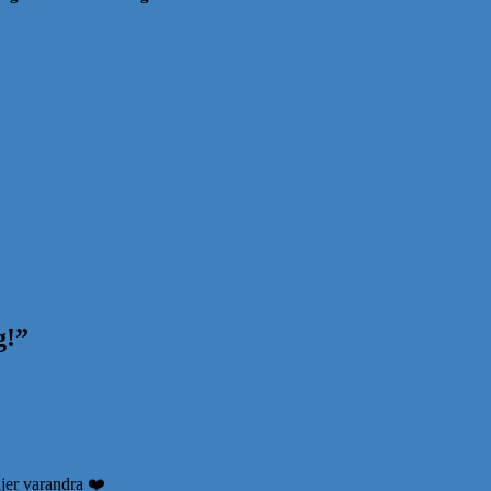
g!
”
ljer varandra ❤️