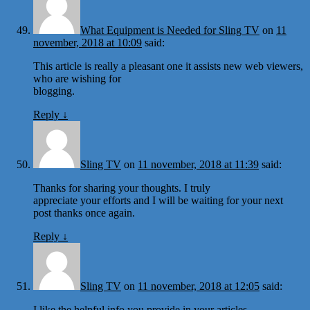
What Equipment is Needed for Sling TV
on
11
november, 2018 at 10:09
said:
This article is really a pleasant one it assists new web viewers,
who are wishing for
blogging.
Reply
↓
Sling TV
on
11 november, 2018 at 11:39
said:
Thanks for sharing your thoughts. I truly
appreciate your efforts and I will be waiting for your next
post thanks once again.
Reply
↓
Sling TV
on
11 november, 2018 at 12:05
said:
I like the helpful info you provide in your articles.