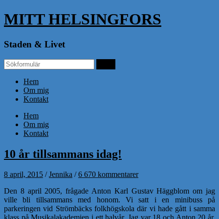
MITT HELSINGFORS
Staden & Livet
Hem
Om mig
Kontakt
Hem
Om mig
Kontakt
10 år tillsammans idag!
8 april, 2015
/
Jennika
/
6 670 kommentarer
Den 8 april 2005, frågade Anton Karl Gustav Häggblom om jag
ville bli tillsammans med honom. Vi satt i en minibuss på
parkeringen vid Strömbäcks folkhögskola där vi hade gått i samma
klass på Musikalakademien i ett halvår. Jag var 18 och Anton 20 år.