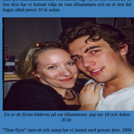
Sen dess har vi fortsatt välja att vara tillsammans och nu är den där
dagen alltså precis 10 år sedan.
En av de första bilderna på oss tillsammans -jag var 18 och Anton
20 år.
”Time flyes” men ett och annat har vi hunnit med genom åren. 2006