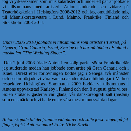
tog vi yrkesexamen som musikalartister och under ett par år jobbade
vi tillsammans med artisteri. Anton studerade sen vidare på
Teaterhögskolan i Helsingfors 2008-2012 och jag omutbildade mig
till Människorättsvetare i Lund, Malmö, Frankrike, Finland och
Stockholm 2008-2011.
Under 2006-2010 jobbade vi tillsammans som artister i Turkiet, på
Cypern, Gran Canaria, Israel, Sverige och här på bilden i Finland i
musikalen ”The Wedding Singer”.
Den 2 juni 2008 friade Anton i en solig park i södra Frankrike där
jag studerade medan han jobbade som artist på Gran Canaria och i
Israel. Direkt efter förlovningen bodde jag i Senegal två månader
och sedan började vi våra varsina akademiska utbildningar i Malmö
respektive Helsingfors. Sommaren 2009 bodde vi tillsammans i
Antons uppväxtstad Karleby i Finland och den 8 augusti gifte vi oss.
Solen strålade, gästerna var glada, vår danskoreografi satt (nästan)
som en smäck och vi hade en av våra mest minnesvärda dagar.
Anton skojade till det framme vid altaret och satte först ringen på fel
finger, typisk Anton-humor! Foto: Nicke Kavilo