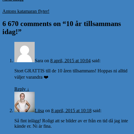
Antons katamaran flyter!
6 670 comments on “
10 år tillsammans
idag!
”
Sara
on
8 april, 2015 at 10:04
said:
Stort GRATTIS till de 10 åren tillsammans! Hoppas ni alltid
väljer varandra ❤️
Reply
↓
Liisa
on
8 april, 2015 at 10:18
said:
Så fint inlägg! Roligt att se bilder av er från en tid då jag inte
kände er. Ni är fina.