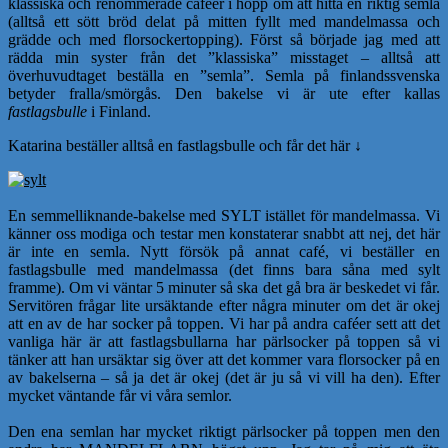
klassiska och renommerade caféer i hopp om att hitta en riktig semla
(alltså ett sött bröd delat på mitten fyllt med mandelmassa och
grädde och med florsockertopping).
Först så började jag med att
rädda min syster från det ”klassiska” misstaget – alltså att
överhuvudtaget beställa en ”semla”. Semla på finlandssvenska
betyder fralla/smörgås. Den bakelse vi är ute efter kallas
fastlagsbulle
i Finland.
Katarina beställer alltså en fastlagsbulle och får det här ↓
En semmelliknande-bakelse med SYLT istället för mandelmassa. Vi
känner oss modiga och testar men konstaterar snabbt att nej, det här
är inte en semla.
Nytt försök på annat café, vi beställer en
fastlagsbulle med mandelmassa (det finns bara såna med sylt
framme). Om vi väntar 5 minuter så ska det gå bra är beskedet vi får.
Servitören frågar lite ursäktande efter några minuter om det är okej
att en av de har socker på toppen. Vi har på andra caféer sett att det
vanliga här är att fastlagsbullarna har pärlsocker på toppen så vi
tänker att han ursäktar sig över att det kommer vara florsocker på en
av bakelserna – så ja det är okej (det är ju så vi vill ha den). Efter
mycket väntande får vi våra semlor.
Den ena semlan har mycket riktigt pärlsocker på toppen men den