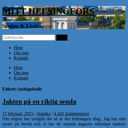
MITT HELSINGFORS
Staden & Livet
Hem
Om mig
Kontakt
Hem
Om mig
Kontakt
Etikett: fastlagsbulle
Jakten på en riktig semla
17 februari, 2015
/
Jennika
/
4 441 kommentarer
Om någon har undgått det så är det fettisdagen idag. Jag har min
syster på besök och vi har de senaste dagarna utforskat stadens