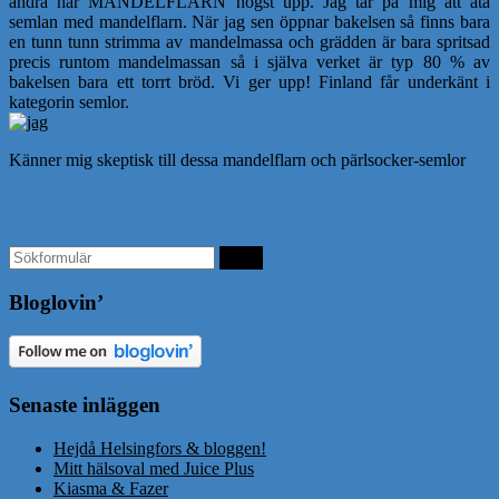
andra har MANDELFLARN högst upp. Jag tar på mig att äta
semlan med mandelflarn. När jag sen öppnar bakelsen så finns bara
en tunn tunn strimma av mandelmassa och grädden är bara spritsad
precis runtom mandelmassan så i själva verket är typ 80 % av
bakelsen bara ett torrt bröd. Vi ger upp! Finland får underkänt i
kategorin semlor.
Känner mig skeptisk till dessa mandelflarn och pärlsocker-semlor
Bloglovin’
Senaste inläggen
Hejdå Helsingfors & bloggen!
Mitt hälsoval med Juice Plus
Kiasma & Fazer