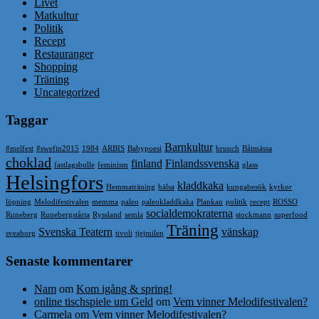
Livet
Matkultur
Politik
Recept
Restauranger
Shopping
Träning
Uncategorized
Taggar
Barnkultur
#melfest
#swefin2015
1984
ARBIS
Babypoesi
brunch
Båtmässa
choklad
finland
Finlandssvenska
fastlagsbulle
feminism
glass
Helsingfors
kladdkaka
Hemmaträning
hälsa
kungabesök
kyrkor
löpning
Melodifestivalen
memma
paleo
paleokladdkaka
Plankan
politik
recept
ROSSO
socialdemokraterna
Runeberg
Runebergstårta
Ryssland
semla
stockmann
superfood
Träning
Svenska Teatern
vänskap
sveaborg
tivoli
tjejmilen
Senaste kommentarer
Nam
om
Kom igång & spring!
online tischspiele um Geld
om
Vem vinner Melodifestivalen?
Carmela
om
Vem vinner Melodifestivalen?