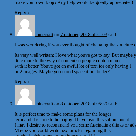
make your own blog? Any help would be greatly appreciated!
Reply
↓
minecraft
on
7 oktober, 2018 at 21:03
said:
I was wondering if you ever thought of changing the structure o
Its very well written; I love what youve got to say. But maybe 
little more in the way of content so people could connect
with it better. Youve got an awful lot of text for only having 1
or 2 images. Maybe you could space it out better?
Reply
↓
minecraft
on
8 oktober, 2018 at 05:39
said:
It is perfect time to make some plans for the longer
term and it is time to be happy. I have read this submit and if
I may I desire to recommend you some fascinating things or adv
Maybe you could write next articles regarding this
article. I wish to read more issues about it!