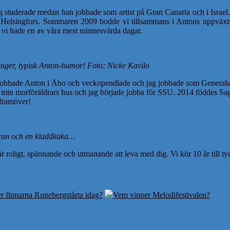
ag studerade medan han jobbade som artist på Gran Canaria och i Israel
 Helsingfors. Sommaren 2009 bodde vi tillsammans i Antons uppväxtsta
h vi hade en av våra mest minnesvärda dagar.
 finger, typisk Anton-humor! Foto: Nicke Kavilo
Då jobbade Anton i Åbo och veckopendlade och jag jobbade som General
min morföräldrars hus och jag började jobba för SSU. 2014 föddes Saga 
 framöver!
maran och en kladdkaka…
r roligt, spännande och utmanande att leva med dig. Vi kör 10 år till ty
er finnarna Runebergstårta idag?
Vem vinner Melodifestivalen?