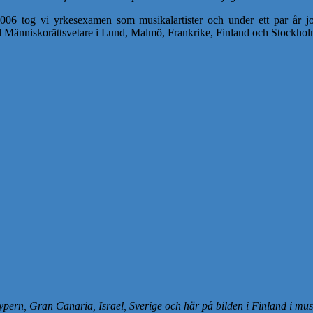
06 tog vi yrkesexamen som musikalartister och under ett par år job
ll Människorättsvetare i Lund, Malmö, Frankrike, Finland och Stockho
ypern, Gran Canaria, Israel, Sverige och här på bilden i Finland i m