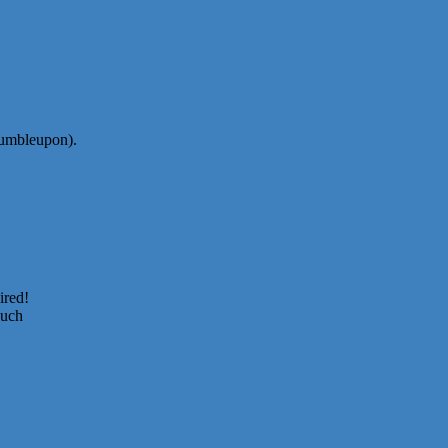
tumbleupon).
ired!
such