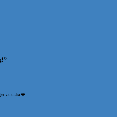
g!
”
ljer varandra ❤️