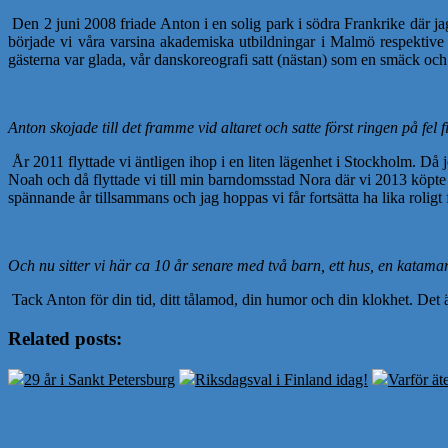
Den 2 juni 2008 friade Anton i en solig park i södra Frankrike där j
började vi våra varsina akademiska utbildningar i Malmö respektive
gästerna var glada, vår danskoreografi satt (nästan) som en smäck oc
Anton skojade till det framme vid altaret och satte först ringen på fel
År 2011 flyttade vi äntligen ihop i en liten lägenhet i Stockholm. 
Noah och då flyttade vi till min barndomsstad Nora där vi 2013 köpte 
spännande år tillsammans och jag hoppas vi får fortsätta ha lika roligt
Och nu sitter vi här ca 10 år senare med två barn, ett hus, en kata
Tack Anton för din tid, ditt tålamod, din humor och din klokhet. Det ä
Related posts:
29 år i Sankt Petersburg
Riksdagsval i Finland idag!
Varför ät