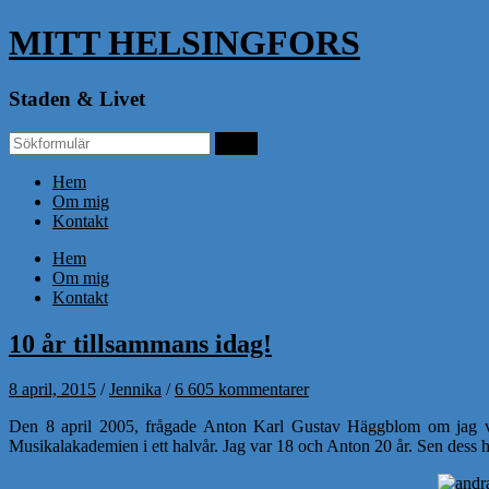
MITT HELSINGFORS
Staden & Livet
Hem
Om mig
Kontakt
Hem
Om mig
Kontakt
10 år tillsammans idag!
8 april, 2015
/
Jennika
/
6 605 kommentarer
Den 8 april 2005, frågade Anton Karl Gustav Häggblom om jag vil
Musikalakademien i ett halvår. Jag var 18 och Anton 20 år. Sen dess har