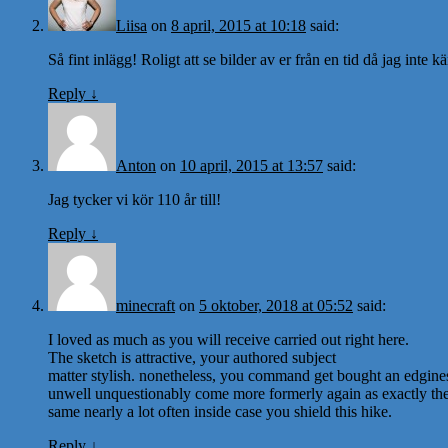
Liisa
on
8 april, 2015 at 10:18
said:
Så fint inlägg! Roligt att se bilder av er från en tid då jag inte kä
Reply
↓
Anton
on
10 april, 2015 at 13:57
said:
Jag tycker vi kör 110 år till!
Reply
↓
minecraft
on
5 oktober, 2018 at 05:52
said:
I loved as much as you will receive carried out right here.
The sketch is attractive, your authored subject
matter stylish. nonetheless, you command get bought an edgines
unwell unquestionably come more formerly again as exactly th
same nearly a lot often inside case you shield this hike.
Reply
↓