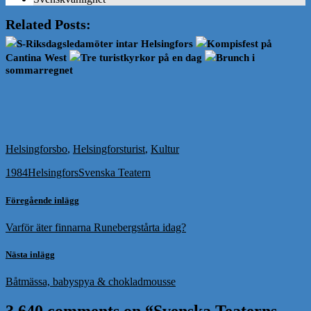
Related Posts:
S-Riksdagsledamöter intar Helsingfors
Kompisfest på
Cantina West
Tre turistkyrkor på en dag
Brunch i
sommarregnet
Helsingforsbo
,
Helsingforsturist
,
Kultur
1984
Helsingfors
Svenska Teatern
Föregående inlägg
Varför äter finnarna Runebergstårta idag?
Nästa inlägg
Båtmässa, babyspya & chokladmousse