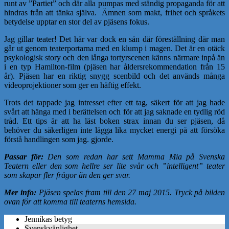
runt av ”Partiet” och där alla pumpas med ständig propaganda för att
hindras från att tänka själva. Ämnen som makt, frihet och språkets
betydelse upptar en stor del av pjäsens fokus.
Jag gillar teater! Det här var dock en sån där föreställning där man
går ut genom teaterportarna med en klump i magen. Det är en otäck
psykologisk story och den långa tortyrscenen känns närmare inpå än
i en typ Hamilton-film (pjäsen har åldersrekommendation från 15
år). Pjäsen har en riktig snygg scenbild och det används många
videoprojektioner som ger en häftig effekt.
Trots det tappade jag intresset efter ett tag, säkert för att jag hade
svårt att hänga med i berättelsen och för att jag saknade en tydlig röd
tråd. Ett tips är att ha läst boken strax innan du ser pjäsen, då
behöver du säkerligen inte lägga lika mycket energi på att försöka
förstå handlingen som jag. gjorde.
Passar för:
Den som redan har sett Mamma Mia på Svenska
Teatern eller den som hellre ser lite svår och ”intelligent” teater
som skapar fler frågor än den ger svar.
Mer info:
Pjäsen spelas fram till den 27 maj 2015. Tryck på bilden
ovan för att komma till teaterns hemsida.
Jennikas betyg
Svenskvänlighet