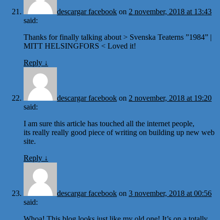
descargar facebook
on
2 november, 2018 at 13:43
said:
Thanks for finally talking about > Svenska Teaterns ”1984” |
MITT HELSINGFORS < Loved it!
Reply
↓
descargar facebook
on
2 november, 2018 at 19:20
said:
I am sure this article has touched all the internet people,
its really really good piece of writing on building up new web
site.
Reply
↓
descargar facebook
on
3 november, 2018 at 00:56
said:
Whoa! This blog looks just like my old one! It’s on a totally