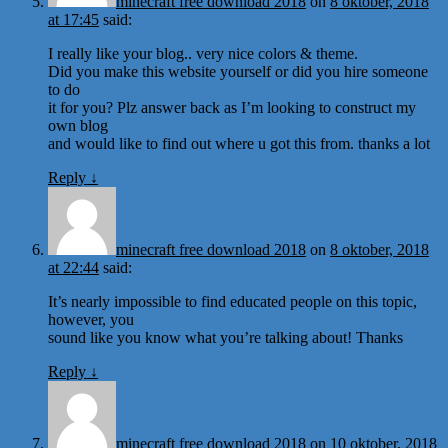
minecraft free download 2018
on
8 oktober, 2018
at 17:45
said:
I really like your blog.. very nice colors & theme.
Did you make this website yourself or did you hire someone
to do
it for you? Plz answer back as I’m looking to construct my
own blog
and would like to find out where u got this from. thanks a lot
Reply
↓
minecraft free download 2018
on
8 oktober, 2018
at 22:44
said:
It’s nearly impossible to find educated people on this topic,
however, you
sound like you know what you’re talking about! Thanks
Reply
↓
minecraft free download 2018
on
10 oktober, 2018