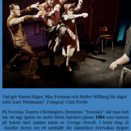
Vad gör Simon Häger, Max Forsman och Hellen Willberg för något
inför Aaro Wichmann?
Fotograf: Cata Portin
På Svenska Teatern i Helsingfors (benämns ”Svenskis” när man bott
här ett tag) spelas nu under första halvåret pjäsen
1984
som baseras
på boken med samma namn av George Orwell. I korta drag så
handlar storyn om ett samhälle där människor övervakas dygnet