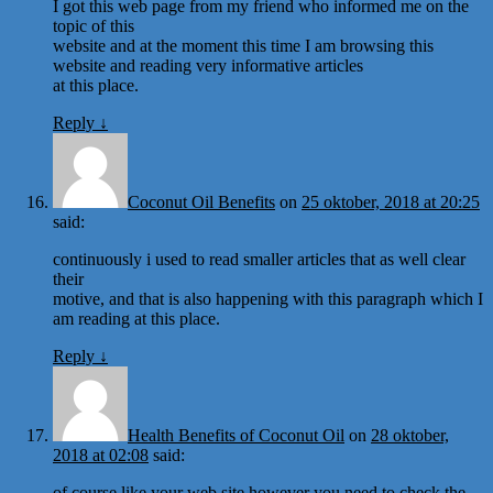
I got this web page from my friend who informed me on the
topic of this
website and at the moment this time I am browsing this
website and reading very informative articles
at this place.
Reply
↓
Coconut Oil Benefits
on
25 oktober, 2018 at 20:25
said:
continuously i used to read smaller articles that as well clear
their
motive, and that is also happening with this paragraph which I
am reading at this place.
Reply
↓
Health Benefits of Coconut Oil
on
28 oktober,
2018 at 02:08
said:
of course like your web site however you need to check the