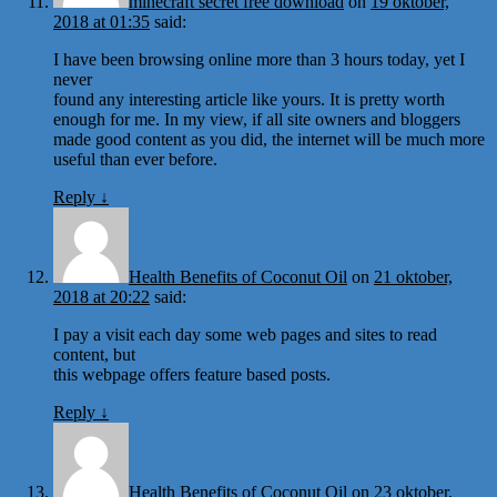
minecraft secret free download
on
19 oktober,
2018 at 01:35
said:
I have been browsing online more than 3 hours today, yet I
never
found any interesting article like yours. It is pretty worth
enough for me. In my view, if all site owners and bloggers
made good content as you did, the internet will be much more
useful than ever before.
Reply
↓
Health Benefits of Coconut Oil
on
21 oktober,
2018 at 20:22
said:
I pay a visit each day some web pages and sites to read
content, but
this webpage offers feature based posts.
Reply
↓
Health Benefits of Coconut Oil
on
23 oktober,