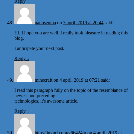
Reply
↓
panoseuraa
on
3 april, 2019 at 20:44
said:
Hi, I hope you are well. I really took pleasure in reading this
blog.
I anticipate your next post.
Reply
↓
minecraft
on
4 april, 2019 at 07:21
said:
I read this paragraph fully on the topic of the resemblance of
newest and preceding
technologies, it’s awesome article.
Reply
↓
http://tinyurl.com/y66424tu
on
4 april, 2019 at