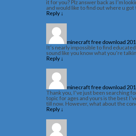
it for you? Plz answer back as I’m loo
and would like to find out where u got 
Reply
↓
minecraft free download 20
It’s nearly impossible to find educate
sound like you know what you’re talki
Reply
↓
minecraft free download 20
Thank you, I’ve just been searching for
topic for ages and yours is the best I’
till now. However, what about the con
Reply
↓