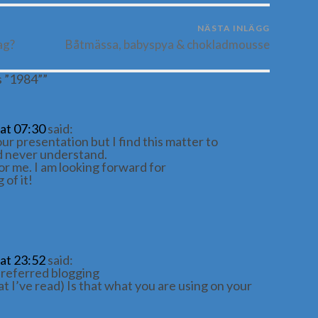
NÄSTA INLÄGG
ag?
Båtmässa, babyspya & chokladmousse
s ”1984”
”
 at 07:30
said:
ur presentation but I find this matter to
ld never understand.
or me. I am looking forward for
 of it!
 at 23:52
said:
 preferred blogging
t I’ve read) Is that what you are using on your