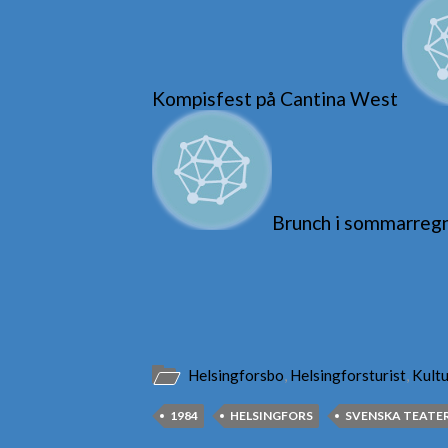
Kompisfest på Cantina West
Brunch i sommarreg
Helsingforsbo
,
Helsingforsturist
,
Kultu
1984
HELSINGFORS
SVENSKA TEATE