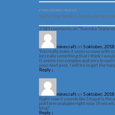
FÖREGÅENDE INLÄGG
Varför äter finnarna Runebergstårta id
3 581 comments on “
Svenska Teatern
minecraft
on
5 oktober, 2018
You really make it seem so easy with yo
be really something that I think I wou
It seems too complex and very broad f
your next post, I will try to get the hang
Reply
↓
minecraft
on
5 oktober, 2018
Right now it sounds like Drupal is the
platform available right now. (from wha
blog?
Reply
↓