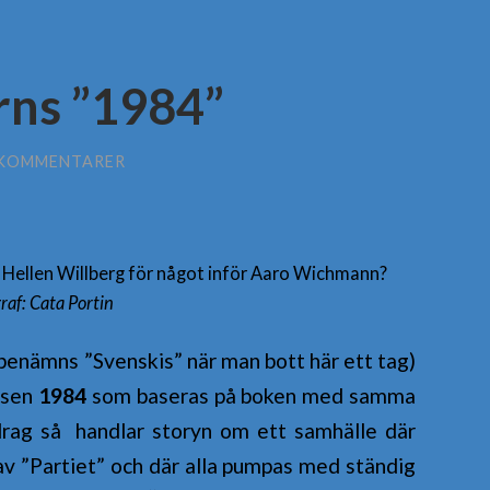
rns ”1984”
 KOMMENTARER
Hellen Willberg för något inför Aaro Wichmann?
raf: Cata Portin
benämns ”Svenskis” när man bott här ett tag)
jäsen
1984
som baseras på boken med samma
drag så handlar storyn om ett samhälle där
v ”Partiet” och där alla pumpas med ständig