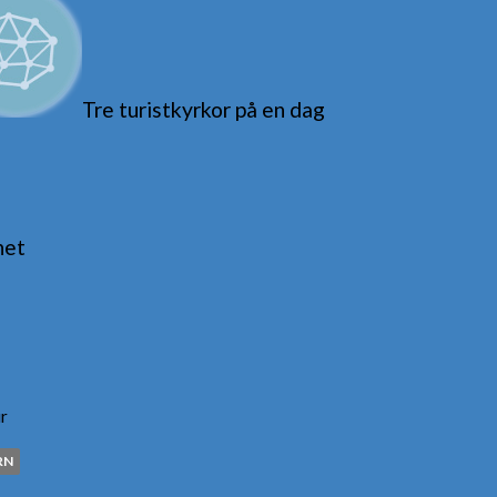
Tre turistkyrkor på en dag
net
r
RN