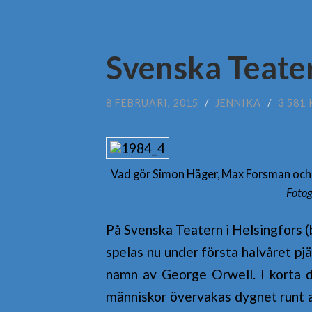
Svenska Teate
8 FEBRUARI, 2015
/
JENNIKA
/
3 581
Vad gör Simon Häger, Max Forsman och 
Fotog
På Svenska Teatern i Helsingfors (
spelas nu under första halvåret p
namn av George Orwell. I korta 
människor övervakas dygnet runt a