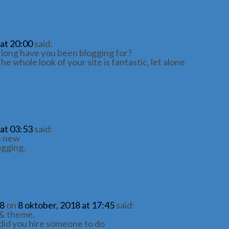
 at 20:00
said:
ong have you been blogging for?
e whole look of your site is fantastic, let alone
 at 03:53
said:
ps new
ogging.
18
on
8 oktober, 2018 at 17:45
said:
s & theme.
 did you hire someone to do