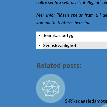
hellre ser lite svår och ”intelligent” 
Mer info:
Pjäsen spelas fram till d
komma till teaterns hemsida.
Jennikas betyg
Svenskvänlighet
Related posts:
S-Riksdagsledamöter