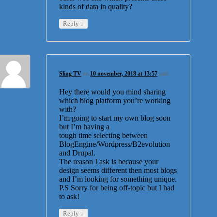
kinds of data in quality?
↓
Reply
Sling TV
on
10 november, 2018 at 13:57
said:
Hey there would you mind sharing
which blog platform you’re working
with?
I’m going to start my own blog soon
but I’m having a
tough time selecting between
BlogEngine/Wordpress/B2evolution
and Drupal.
The reason I ask is because your
design seems different then most blogs
and I’m looking for something unique.
P.S Sorry for being off-topic but I had
to ask!
↓
Reply