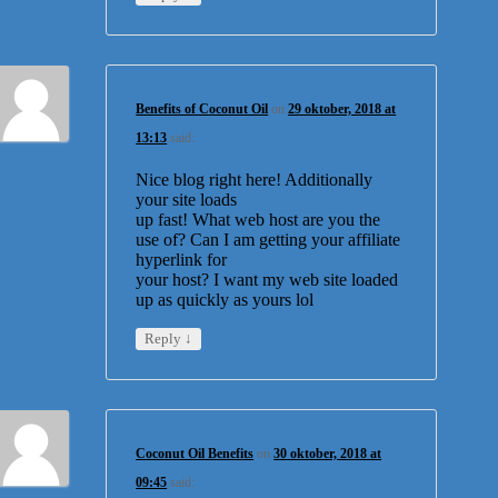
Benefits of Coconut Oil
on
29 oktober, 2018 at
13:13
said:
Nice blog right here! Additionally
your site loads
up fast! What web host are you the
use of? Can I am getting your affiliate
hyperlink for
your host? I want my web site loaded
up as quickly as yours lol
↓
Reply
Coconut Oil Benefits
on
30 oktober, 2018 at
09:45
said: