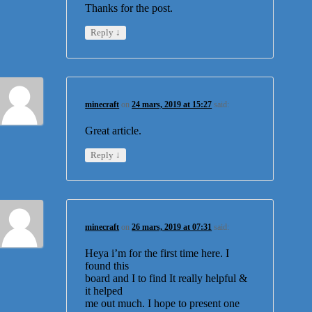
Thanks for the post.
↓
Reply
minecraft
on
24 mars, 2019 at 15:27
said:
Great article.
↓
Reply
minecraft
on
26 mars, 2019 at 07:31
said:
Heya i’m for the first time here. I
found this
board and I to find It really helpful &
it helped
me out much. I hope to present one