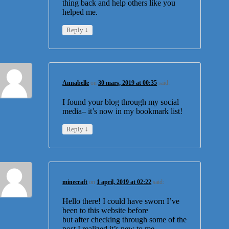
thing back and help others like you
helped me.
↓
Reply
Annabelle
on
30 mars, 2019 at 00:35
said:
I found your blog through my social
media– it’s now in my bookmark list!
↓
Reply
minecraft
on
1 april, 2019 at 02:22
said:
Hello there! I could have sworn I’ve
been to this website before
but after checking through some of the
post I realized it’s new to me.