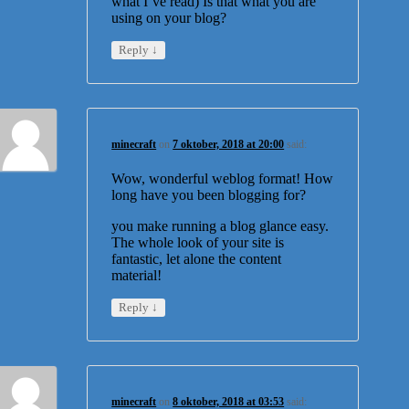
what I’ve read) Is that what you are
using on your blog?
↓
Reply
minecraft
on
7 oktober, 2018 at 20:00
said:
Wow, wonderful weblog format! How
long have you been blogging for?
you make running a blog glance easy.
The whole look of your site is
fantastic, let alone the content
material!
↓
Reply
minecraft
on
8 oktober, 2018 at 03:53
said: