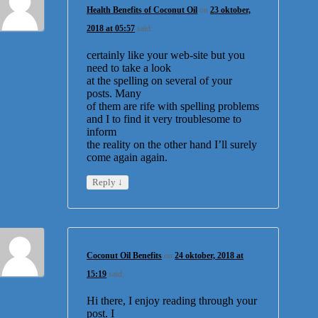
Health Benefits of Coconut Oil
on
23 oktober,
2018 at 05:57
said:
certainly like your web-site but you
need to take a look
at the spelling on several of your
posts. Many
of them are rife with spelling problems
and I to find it very troublesome to
inform
the reality on the other hand I’ll surely
come again again.
↓
Reply
Coconut Oil Benefits
on
24 oktober, 2018 at
15:19
said:
Hi there, I enjoy reading through your
post. I