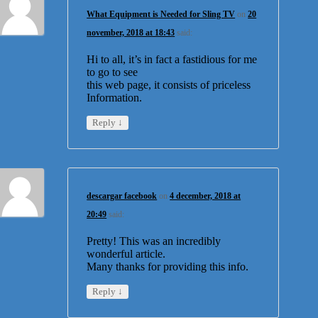
What Equipment is Needed for Sling TV
on
20
november, 2018 at 18:43
said:
Hi to all, it’s in fact a fastidious for me
to go to see
this web page, it consists of priceless
Information.
↓
Reply
descargar facebook
on
4 december, 2018 at
20:49
said:
Pretty! This was an incredibly
wonderful article.
Many thanks for providing this info.
↓
Reply