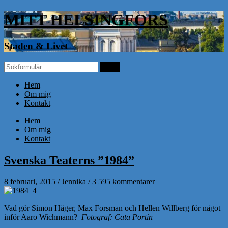
MITT HELSINGFORS
Staden & Livet
Hem
Om mig
Kontakt
Hem
Om mig
Kontakt
Svenska Teaterns ”1984”
8 februari, 2015
/
Jennika
/
3 595 kommentarer
Vad gör Simon Häger, Max Forsman och Hellen Willberg för något
inför Aaro Wichmann?
Fotograf: Cata Portin