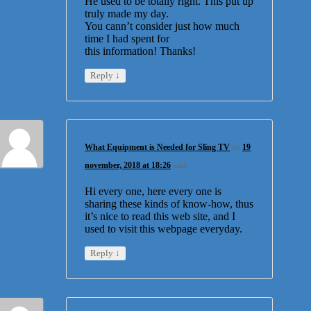
He used to be totally right. This put up
truly made my day.
You cann’t consider just how much
time I had spent for
this information! Thanks!
↓
Reply
What Equipment is Needed for Sling TV
on
19
november, 2018 at 18:26
said:
Hi every one, here every one is
sharing these kinds of know-how, thus
it’s nice to read this web site, and I
used to visit this webpage everyday.
↓
Reply