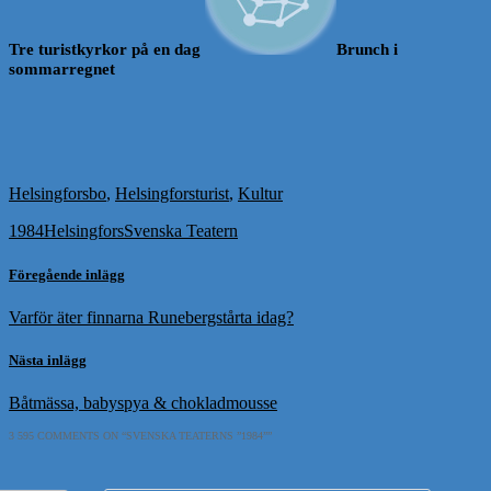
Tre turistkyrkor på en dag
Brunch i
sommarregnet
Helsingforsbo
,
Helsingforsturist
,
Kultur
1984
Helsingfors
Svenska Teatern
Föregående inlägg
Varför äter finnarna Runebergstårta idag?
Nästa inlägg
Båtmässa, babyspya & chokladmousse
3 595 COMMENTS ON “
SVENSKA TEATERNS ”1984”
”