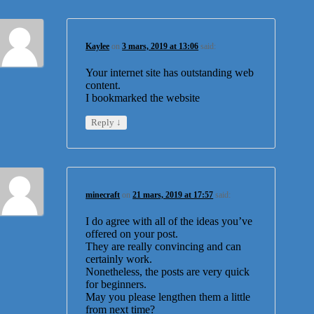
Kaylee
on
3 mars, 2019 at 13:06
said:
Your internet site has outstanding web
content.
I bookmarked the website
↓
Reply
minecraft
on
21 mars, 2019 at 17:57
said:
I do agree with all of the ideas you’ve
offered on your post.
They are really convincing and can
certainly work.
Nonetheless, the posts are very quick
for beginners.
May you please lengthen them a little
from next time?