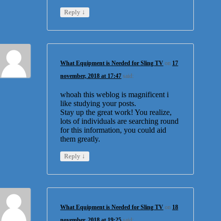
↓
Reply
What Equipment is Needed for Sling TV
on
17
november, 2018 at 17:47
said:
whoah this weblog is magnificent i
like studying your posts.
Stay up the great work! You realize,
lots of individuals are searching round
for this information, you could aid
them greatly.
↓
Reply
What Equipment is Needed for Sling TV
on
18
november, 2018 at 19:25
said: