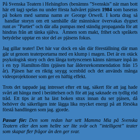
På Svenska Teatern i Helsingfors (benämns ”Svenskis” när man bott
här ett tag) spelas nu under första halvåret pjäsen
1984
som baseras
på boken med samma namn av George Orwell. I korta drag så
handlar storyn om ett samhälle där människor övervakas dygnet
runt av ”Partiet” och där alla pumpas med ständig propaganda för att
hindras från att tänka själva. Ämnen som makt, frihet och språkets
betydelse upptar en stor del av pjäsens fokus.
Jag gillar teater! Det här var dock en sån där föreställning där man
går ut genom teaterportarna med en klump i magen. Det är en otäck
psykologisk story och den långa tortyrscenen känns närmare inpå än
i en typ Hamilton-film (pjäsen har åldersrekommendation från 15
år). Pjäsen har en riktig snygg scenbild och det används många
videoprojektioner som ger en häftig effekt.
Trots det tappade jag intresset efter ett tag, säkert för att jag hade
svårt att hänga med i berättelsen och för att jag saknade en tydlig röd
tråd. Ett tips är att ha läst boken strax innan du ser pjäsen, då
behöver du säkerligen inte lägga lika mycket energi på att försöka
förstå handlingen som jag. gjorde.
Passar för:
Den som redan har sett Mamma Mia på Svenska
Teatern eller den som hellre ser lite svår och ”intelligent” teater
som skapar fler frågor än den ger svar.