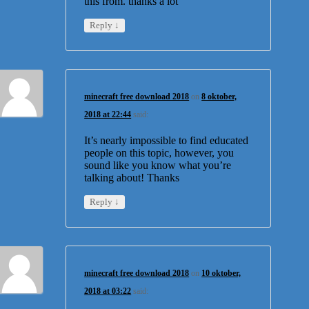
this from. thanks a lot
↓
Reply
minecraft free download 2018
on
8 oktober,
2018 at 22:44
said:
It’s nearly impossible to find educated
people on this topic, however, you
sound like you know what you’re
talking about! Thanks
↓
Reply
minecraft free download 2018
on
10 oktober,
2018 at 03:22
said: