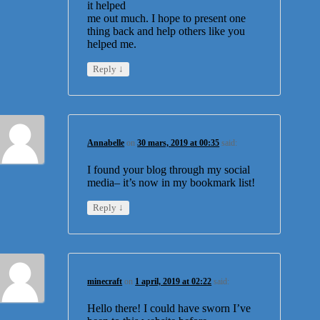
it helped
me out much. I hope to present one
thing back and help others like you
helped me.
↓
Reply
Annabelle
on
30 mars, 2019 at 00:35
said:
I found your blog through my social
media– it’s now in my bookmark list!
↓
Reply
minecraft
on
1 april, 2019 at 02:22
said:
Hello there! I could have sworn I’ve