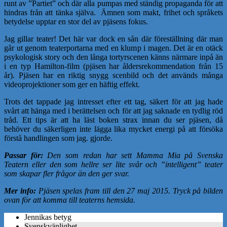
runt av ”Partiet” och där alla pumpas med ständig propaganda för att
hindras från att tänka själva. Ämnen som makt, frihet och språkets
betydelse upptar en stor del av pjäsens fokus.
Jag gillar teater! Det här var dock en sån där föreställning där man
går ut genom teaterportarna med en klump i magen. Det är en otäck
psykologisk story och den långa tortyrscenen känns närmare inpå än
i en typ Hamilton-film (pjäsen har åldersrekommendation från 15
år). Pjäsen har en riktig snygg scenbild och det används många
videoprojektioner som ger en häftig effekt.
Trots det tappade jag intresset efter ett tag, säkert för att jag hade
svårt att hänga med i berättelsen och för att jag saknade en tydlig röd
tråd. Ett tips är att ha läst boken strax innan du ser pjäsen, då
behöver du säkerligen inte lägga lika mycket energi på att försöka
förstå handlingen som jag. gjorde.
Passar för:
Den som redan har sett Mamma Mia på Svenska
Teatern eller den som hellre ser lite svår och ”intelligent” teater
som skapar fler frågor än den ger svar.
Mer info:
Pjäsen spelas fram till den 27 maj 2015. Tryck på bilden
ovan för att komma till teaterns hemsida.
Jennikas betyg
Svenskvänlighet