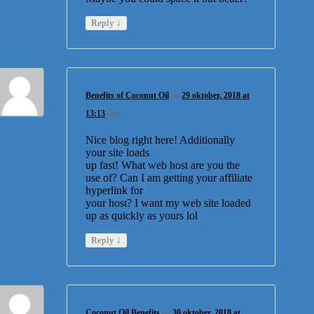
↓
Reply
Benefits of Coconut Oil
on
29 oktober, 2018 at
13:13
said:
Nice blog right here! Additionally
your site loads
up fast! What web host are you the
use of? Can I am getting your affiliate
hyperlink for
your host? I want my web site loaded
up as quickly as yours lol
↓
Reply
Coconut Oil Benefits
on
30 oktober, 2018 at