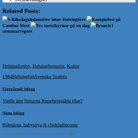
Related Posts:
S-Riksdagsledamöter intar Helsingfors
Kompisfest på
Cantina West
Tre turistkyrkor på en dag
Brunch i
sommarregnet
Helsingforsbo
,
Helsingforsturist
,
Kultur
1984
Helsingfors
Svenska Teatern
Föregående inlägg
Varför äter finnarna Runebergstårta idag?
Nästa inlägg
Båtmässa, babyspya & chokladmousse
3 640 COMMENTS ON “
SVENSKA TEATERNS ”1984”
”