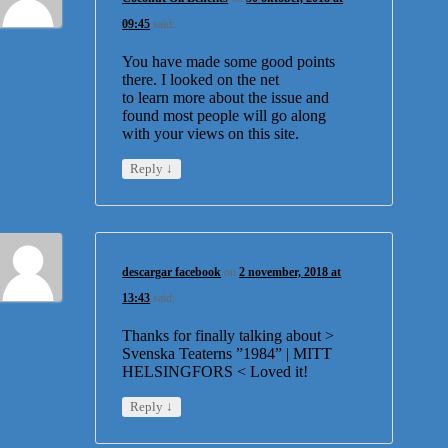
09:45
said:
You have made some good points
there. I looked on the net
to learn more about the issue and
found most people will go along
with your views on this site.
↓
Reply
descargar facebook
on
2 november, 2018 at
13:43
said:
Thanks for finally talking about >
Svenska Teaterns ”1984” | MITT
HELSINGFORS < Loved it!
↓
Reply