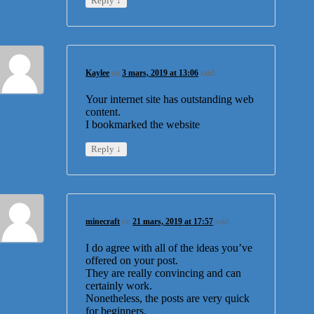
Reply
Kaylee
on
3 mars, 2019 at 13:06
said:
Your internet site has outstanding web
content.
I bookmarked the website
↓
Reply
minecraft
on
21 mars, 2019 at 17:57
said:
I do agree with all of the ideas you’ve
offered on your post.
They are really convincing and can
certainly work.
Nonetheless, the posts are very quick
for beginners.