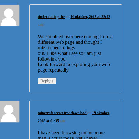
tinder dating site
on
16 oktober, 2018 at 22:42
said:
We stumbled over here coming from a
different web page and thought I
might check things
out. I like what I see so i am just
following you.
Look forward to exploring your web
page repeatedly.
↓
Reply
minecraft secret free download
on
19 oktober,
2018 at 01:35
said:
I have been browsing online more
than 3 hours today, yet I never