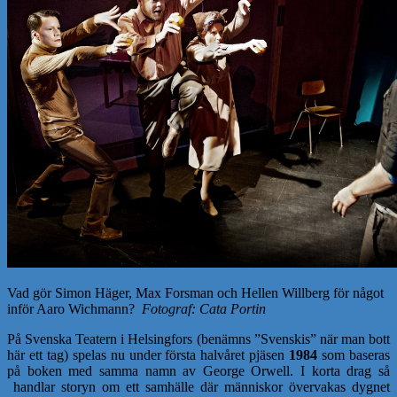
Vad gör Simon Häger, Max Forsman och Hellen Willberg för något
inför Aaro Wichmann?
Fotograf: Cata Portin
På Svenska Teatern i Helsingfors (benämns ”Svenskis” när man bott
här ett tag) spelas nu under första halvåret pjäsen
1984
som baseras
på boken med samma namn av George Orwell. I korta drag så
handlar storyn om ett samhälle där människor övervakas dygnet