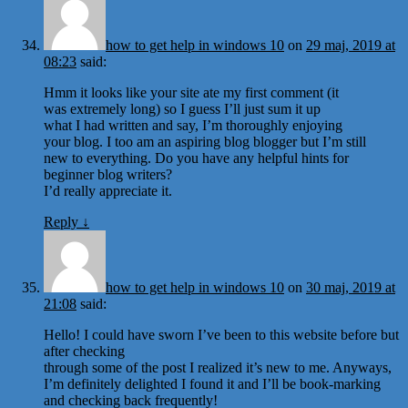
how to get help in windows 10
on
29 maj, 2019 at
08:23
said:
Hmm it looks like your site ate my first comment (it
was extremely long) so I guess I’ll just sum it up
what I had written and say, I’m thoroughly enjoying
your blog. I too am an aspiring blog blogger but I’m still
new to everything. Do you have any helpful hints for
beginner blog writers?
I’d really appreciate it.
Reply
↓
how to get help in windows 10
on
30 maj, 2019 at
21:08
said:
Hello! I could have sworn I’ve been to this website before but
after checking
through some of the post I realized it’s new to me. Anyways,
I’m definitely delighted I found it and I’ll be book-marking
and checking back frequently!