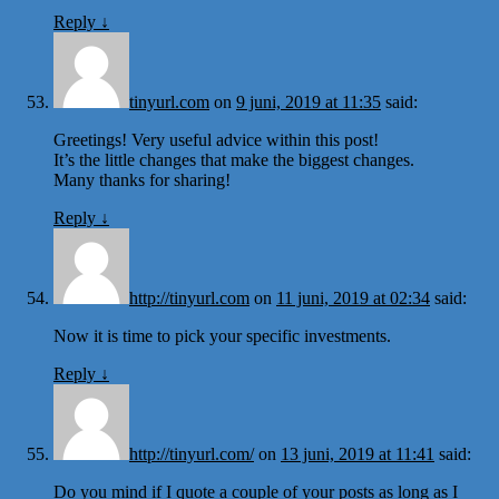
Reply
↓
tinyurl.com
on
9 juni, 2019 at 11:35
said:
Greetings! Very useful advice within this post!
It’s the little changes that make the biggest changes.
Many thanks for sharing!
Reply
↓
http://tinyurl.com
on
11 juni, 2019 at 02:34
said:
Now it is time to pick your specific investments.
Reply
↓
http://tinyurl.com/
on
13 juni, 2019 at 11:41
said:
Do you mind if I quote a couple of your posts as long as I