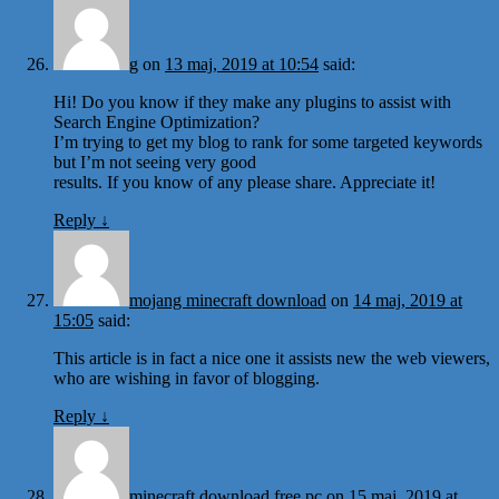
g
on
13 maj, 2019 at 10:54
said:
Hi! Do you know if they make any plugins to assist with
Search Engine Optimization?
I’m trying to get my blog to rank for some targeted keywords
but I’m not seeing very good
results. If you know of any please share. Appreciate it!
Reply
↓
mojang minecraft download
on
14 maj, 2019 at
15:05
said:
This article is in fact a nice one it assists new the web viewers,
who are wishing in favor of blogging.
Reply
↓
minecraft download free pc
on
15 maj, 2019 at