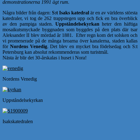
demonstrationerna 1991 ägt rum.
Några bilder från dagen:
S:t Isaks katedral
är en av världens största
katedraler, vi tog de 262 trappstegen upp och fick en bra överblick
av den pampiga staden.
Uppståndelsekyrkan
heter den häftiga
mosaikutsmyckade byggnaden som byggdes på den plats där tsar
Aleksander II blev mördad år 1881. Efter regn kom det solsken och
vi promenerade på de många broarna över kanalerna, staden kallas
för
Nordens Venedig
. Det blev en mycket bra födelsedag och S:t
Petersburg kan absolut rekommenderas som turistmål.
Nästa år blir det 30-årskalas i huset i Nora!
Nordens Venedig
Uppståndelsekyrkan
Isakskatedralen