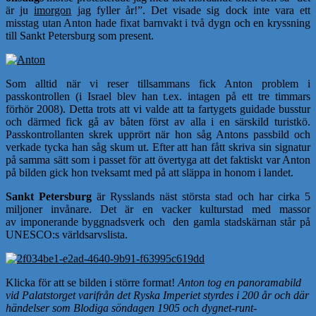
är ju
imorgon
jag fyller år!”. Det visade sig dock inte vara ett
misstag utan Anton hade fixat barnvakt i två dygn och en kryssning
till Sankt Petersburg som present.
Som alltid när vi reser tillsammans fick Anton problem i
passkontrollen (i Israel blev han t.ex. intagen på ett tre timmars
förhör 2008). Detta trots att vi valde att ta fartygets guidade busstur
och därmed fick gå av båten först av alla i en särskild turistkö.
Passkontrollanten skrek upprört när hon såg Antons passbild och
verkade tycka han såg skum ut. Efter att han fått skriva sin signatur
på samma sätt som i passet för att övertyga att det faktiskt var Anton
på bilden gick hon tveksamt med på att släppa in honom i landet.
Sankt Petersburg
är Rysslands näst största stad och har cirka 5
miljoner invånare.
Det är en vacker kulturstad med massor
av
imponerande byggnadsverk och den gamla stadskärnan står på
UNESCO:s världsarvslista.
Klicka för att se bilden i större format!
Anton tog en panoramabild
vid Palatstorget varifrån det Ryska Imperiet styrdes i 200 år och där
händelser som Blodiga söndagen 1905 och dygnet-runt-