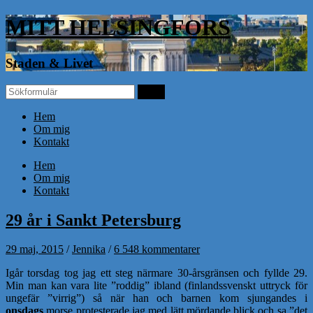
MITT HELSINGFORS
Staden & Livet
Hem
Om mig
Kontakt
Hem
Om mig
Kontakt
29 år i Sankt Petersburg
29 maj, 2015
/
Jennika
/
6 548 kommentarer
Igår torsdag tog jag ett steg närmare 30-årsgränsen och fyllde 29.
Min man kan vara lite ”roddig” ibland (finlandssvenskt uttryck för
ungefär ”virrig”) så när han och barnen kom sjungandes i
onsdags
morse protesterade jag med lätt mördande blick och sa ”det