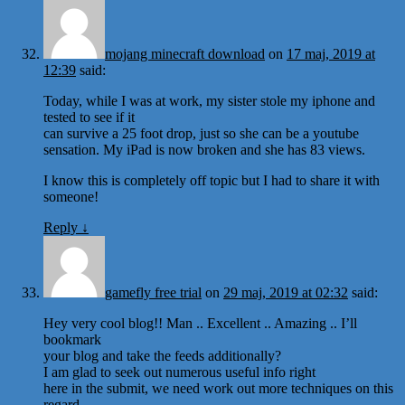
mojang minecraft download
on
17 maj, 2019 at
12:39
said:
Today, while I was at work, my sister stole my iphone and
tested to see if it
can survive a 25 foot drop, just so she can be a youtube
sensation. My iPad is now broken and she has 83 views.
I know this is completely off topic but I had to share it with
someone!
Reply
↓
gamefly free trial
on
29 maj, 2019 at 02:32
said:
Hey very cool blog!! Man .. Excellent .. Amazing .. I’ll
bookmark
your blog and take the feeds additionally?
I am glad to seek out numerous useful info right
here in the submit, we need work out more techniques on this
regard,