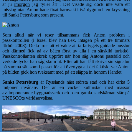
är ju
imorgon
jag fyller år!”. Det visade sig dock inte vara ett
misstag utan Anton hade fixat barnvakt i två dygn och en kryssning
till Sankt Petersburg som present.
Som alltid när vi reser tillsammans fick Anton problem i
passkontrollen (i Israel blev han t.ex. intagen på ett tre timmars
förhör 2008). Detta trots att vi valde att ta fartygets guidade busstur
och därmed fick gå av båten först av alla i en särskild turistkö.
Passkontrollanten skrek upprört när hon såg Antons passbild och
verkade tycka han såg skum ut. Efter att han fått skriva sin signatur
på samma sätt som i passet för att övertyga att det faktiskt var Anton
på bilden gick hon tveksamt med på att släppa in honom i landet.
Sankt Petersburg
är Rysslands näst största stad och har cirka 5
miljoner invånare.
Det är en vacker kulturstad med massor
av
imponerande byggnadsverk och den gamla stadskärnan står på
UNESCO:s världsarvslista.