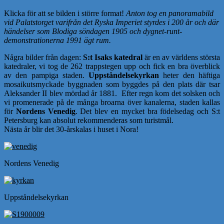
Klicka för att se bilden i större format!
Anton tog en panoramabild
vid Palatstorget varifrån det Ryska Imperiet styrdes i 200 år och där
händelser som Blodiga söndagen 1905 och dygnet-runt-
demonstrationerna 1991 ägt rum.
Några bilder från dagen:
S:t Isaks katedral
är en av världens största
katedraler, vi tog de 262 trappstegen upp och fick en bra överblick
av den pampiga staden.
Uppståndelsekyrkan
heter den häftiga
mosaikutsmyckade byggnaden som byggdes på den plats där tsar
Aleksander II blev mördad år 1881. Efter regn kom det solsken och
vi promenerade på de många broarna över kanalerna, staden kallas
för
Nordens Venedig
. Det blev en mycket bra födelsedag och S:t
Petersburg kan absolut rekommenderas som turistmål.
Nästa år blir det 30-årskalas i huset i Nora!
Nordens Venedig
Uppståndelsekyrkan