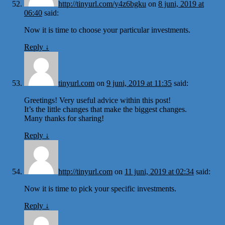
http://tinyurl.com/y4z6bgku
on
8 juni, 2019 at
06:40
said:
Now it is time to choose your particular investments.
Reply
↓
tinyurl.com
on
9 juni, 2019 at 11:35
said:
Greetings! Very useful advice within this post!
It’s the little changes that make the biggest changes.
Many thanks for sharing!
Reply
↓
http://tinyurl.com
on
11 juni, 2019 at 02:34
said:
Now it is time to pick your specific investments.
Reply
↓