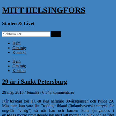
MITT HELSINGFORS
Staden & Livet
Hem
Om mig
Kontakt
Hem
Om mig
Kontakt
29 år i Sankt Petersburg
29 maj, 2015
/
Jennika
/
6 548 kommentarer
Igår torsdag tog jag ett steg närmare 30-årsgränsen och fyllde 29.
Min man kan vara lite ”roddig” ibland (finlandssvenskt uttryck för
ungefär ”virrig”) så när han och barnen kom sjungandes i
onsdags
morse protesterade jag med lätt mördande blick och sa ”det