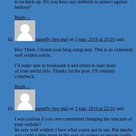
to no back up. Do you have any methods to protect against
hackers?
Reply
↓
gamefly free trial
on
3 juni, 2019 at 20:16
said:
Hey There. I found your blog using msn. This is an extremely
well written article.
I’ll make sure to bookmark it and return to read more
of your useful info. Thanks for the post. I’ll certainly
comeback.
Reply
↓
gamefly free trial
on
3 juni, 2019 at 22:16
said:
I was curious if you ever considered changing the structure of
your website?
Its very well written; I love what youve got to say. But maybe
you could a little more in the way of content so people could