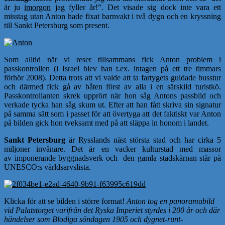
är ju
imorgon
jag fyller år!”. Det visade sig dock inte vara ett
misstag utan Anton hade fixat barnvakt i två dygn och en kryssning
till Sankt Petersburg som present.
Som alltid när vi reser tillsammans fick Anton problem i
passkontrollen (i Israel blev han t.ex. intagen på ett tre timmars
förhör 2008). Detta trots att vi valde att ta fartygets guidade busstur
och därmed fick gå av båten först av alla i en särskild turistkö.
Passkontrollanten skrek upprört när hon såg Antons passbild och
verkade tycka han såg skum ut. Efter att han fått skriva sin signatur
på samma sätt som i passet för att övertyga att det faktiskt var Anton
på bilden gick hon tveksamt med på att släppa in honom i landet.
Sankt Petersburg
är Rysslands näst största stad och har cirka 5
miljoner invånare.
Det är en vacker kulturstad med massor
av
imponerande byggnadsverk och den gamla stadskärnan står på
UNESCO:s världsarvslista.
Klicka för att se bilden i större format!
Anton tog en panoramabild
vid Palatstorget varifrån det Ryska Imperiet styrdes i 200 år och där
händelser som Blodiga söndagen 1905 och dygnet-runt-