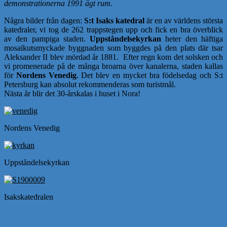
demonstrationerna 1991 ägt rum.
Några bilder från dagen:
S:t Isaks katedral
är en av världens största
katedraler, vi tog de 262 trappstegen upp och fick en bra överblick
av den pampiga staden.
Uppståndelsekyrkan
heter den häftiga
mosaikutsmyckade byggnaden som byggdes på den plats där tsar
Aleksander II blev mördad år 1881. Efter regn kom det solsken och
vi promenerade på de många broarna över kanalerna, staden kallas
för
Nordens Venedig
. Det blev en mycket bra födelsedag och S:t
Petersburg kan absolut rekommenderas som turistmål.
Nästa år blir det 30-årskalas i huset i Nora!
Nordens Venedig
Uppståndelsekyrkan
Isakskatedralen