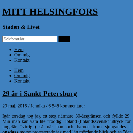
MITT HELSINGFORS
Staden & Livet
Hem
Om mig
Kontakt
Hem
Om mig
Kontakt
29 år i Sankt Petersburg
29 maj, 2015
/
Jennika
/
6 548 kommentarer
Igår torsdag tog jag ett steg närmare 30-årsgränsen och fyllde 29.
Min man kan vara lite ”roddig” ibland (finlandssvenskt uttryck för
ungefär ”virrig”) så när han och barnen kom sjungandes i
onsdags
morse protesterade jag med lätt mördande blick och sa ”det