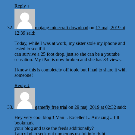
Reply
↓
mojang minecraft download
on
17 maj, 2019 at
12:39
said:
Today, while I was at work, my sister stole my iphone and
tested to see if it
can survive a 25 foot drop, just so she can be a youtube
sensation. My iPad is now broken and she has 83 views.
I know this is completely off topic but I had to share it with
someone!
Reply
↓
gamefly free trial
on
29 maj, 2019 at 02:32
said:
Hey very cool blog!! Man .. Excellent .. Amazing .. I’ll
bookmark
your blog and take the feeds additionally?
I am glad to seek out numerous useful info right