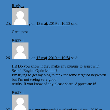
Reply
↓
g
on
13 maj, 2019 at 10:53
said:
Great post.
Reply
↓
g
on
13 maj, 2019 at 10:54
said:
Hi! Do you know if they make any plugins to assist with
Search Engine Optimization?
I’m trying to get my blog to rank for some targeted keywords
but I’m not seeing very good
results. If you know of any please share. Appreciate it!
Reply
↓
mojang minecraft download
on
14 maj, 2019 at