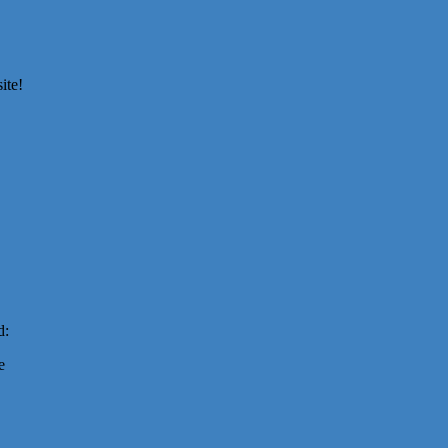
ite!
d:
e