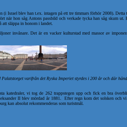
 (i Israel blev han t.ex. intagen på ett tre timmars förhör 2008). Detta t
prört när hon såg Antons passbild och verkade tycka han såg skum ut. Ef
å att släppa in honom i landet.
iljoner invånare.
Det är en vacker kulturstad med massor av
imponer
Palatstorget varifrån det Ryska Imperiet styrdes i 200 år och där hä
sta katedraler, vi tog de 262 trappstegen upp och fick en bra över
ksander II blev mördad år 1881. Efter regn kom det solsken och vi 
sburg kan absolut rekommenderas som turistmål.