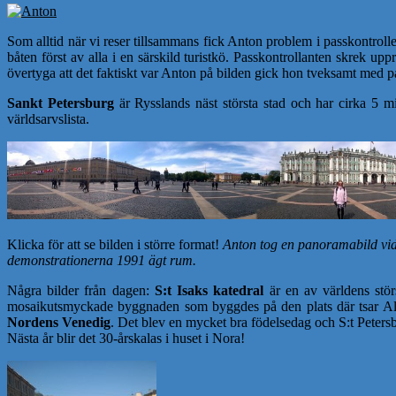
Som alltid när vi reser tillsammans fick Anton problem i passkontrollen
båten först av alla i en särskild turistkö. Passkontrollanten skrek up
övertyga att det faktiskt var Anton på bilden gick hon tveksamt med p
Sankt Petersburg
är Rysslands näst största stad och har cirka 5 m
världsarvslista.
Klicka för att se bilden i större format!
Anton tog en panoramabild vid 
demonstrationerna 1991 ägt rum.
Några bilder från dagen:
S:t Isaks katedral
är en av världens stör
mosaikutsmyckade byggnaden som byggdes på den plats där tsar Ale
Nordens Venedig
. Det blev en mycket bra födelsedag och S:t Peter
Nästa år blir det 30-årskalas i huset i Nora!