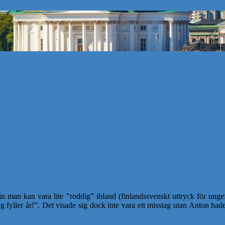
Min man kan vara lite ”roddig” ibland (finlandssvenskt uttryck för ung
g fyller år!”. Det visade sig dock inte vara ett misstag utan Anton had