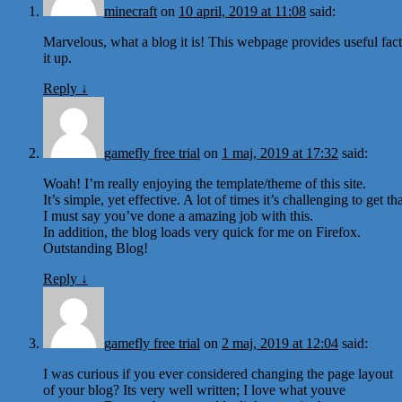
minecraft
on
10 april, 2019 at 11:08
said:
Marvelous, what a blog it is! This webpage provides useful fact
it up.
Reply
↓
gamefly free trial
on
1 maj, 2019 at 17:32
said:
Woah! I’m really enjoying the template/theme of this site.
It’s simple, yet effective. A lot of times it’s challenging to get 
I must say you’ve done a amazing job with this.
In addition, the blog loads very quick for me on Firefox.
Outstanding Blog!
Reply
↓
gamefly free trial
on
2 maj, 2019 at 12:04
said:
I was curious if you ever considered changing the page layout
of your blog? Its very well written; I love what youve