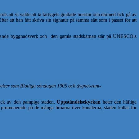
rots att vi valde att ta fartygets guidade busstur och därmed fick gå av
ter att han fått skriva sin signatur på samma sätt som i passet för att
ande byggnadsverk och den gamla stadskärnan står på UNESCO:s
ndelser som Blodiga söndagen 1905 och dygnet-runt-
blick av den pampiga staden.
Uppståndelsekyrkan
heter den häftiga
promenerade på de många broarna över kanalerna, staden kallas för