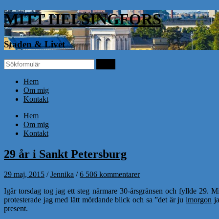
MITT HELSINGFORS
Staden & Livet
Hem
Om mig
Kontakt
Hem
Om mig
Kontakt
29 år i Sankt Petersburg
29 maj, 2015
/
Jennika
/
6 506 kommentarer
Igår torsdag tog jag ett steg närmare 30-årsgränsen och fyllde 29. 
protesterade jag med lätt mördande blick och sa ”det är ju
imorgon
ja
present.