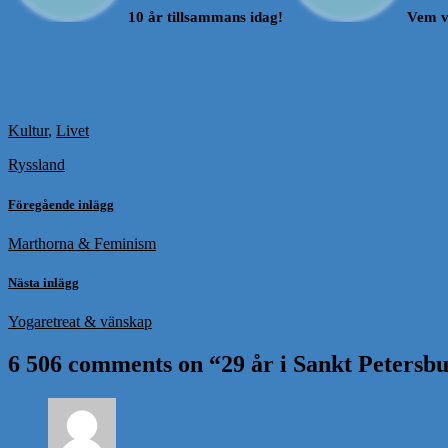
10 år tillsammans idag!
Vem v
Kultur
,
Livet
Ryssland
Föregående inlägg
Marthorna & Feminism
Nästa inlägg
Yogaretreat & vänskap
6 506 comments on “
29 år i Sankt Petersb