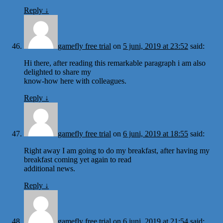
Reply
↓
gamefly free trial
on
5 juni, 2019 at 23:52
said:
Hi there, after reading this remarkable paragraph i am also
delighted to share my
know-how here with colleagues.
Reply
↓
gamefly free trial
on
6 juni, 2019 at 18:55
said:
Right away I am going to do my breakfast, after having my
breakfast coming yet again to read
additional news.
Reply
↓
gamefly free trial
on
6 juni, 2019 at 21:54
said: