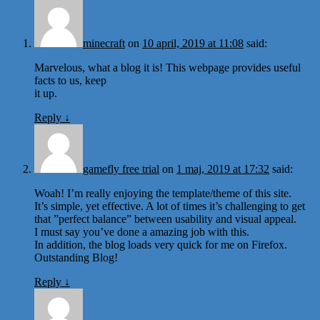
minecraft
on
10 april, 2019 at 11:08
said:
Marvelous, what a blog it is! This webpage provides useful
facts to us, keep
it up.
Reply
↓
gamefly free trial
on
1 maj, 2019 at 17:32
said:
Woah! I’m really enjoying the template/theme of this site.
It’s simple, yet effective. A lot of times it’s challenging to get
that ”perfect balance” between usability and visual appeal.
I must say you’ve done a amazing job with this.
In addition, the blog loads very quick for me on Firefox.
Outstanding Blog!
Reply
↓