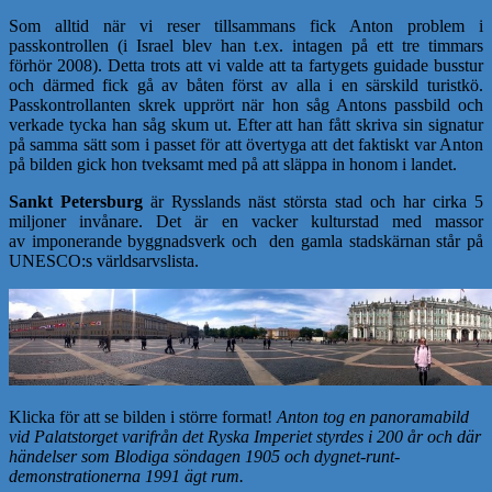
Som alltid när vi reser tillsammans fick Anton problem i
passkontrollen (i Israel blev han t.ex. intagen på ett tre timmars
förhör 2008). Detta trots att vi valde att ta fartygets guidade busstur
och därmed fick gå av båten först av alla i en särskild turistkö.
Passkontrollanten skrek upprört när hon såg Antons passbild och
verkade tycka han såg skum ut. Efter att han fått skriva sin signatur
på samma sätt som i passet för att övertyga att det faktiskt var Anton
på bilden gick hon tveksamt med på att släppa in honom i landet.
Sankt Petersburg
är Rysslands näst största stad och har cirka 5
miljoner invånare.
Det är en vacker kulturstad med massor
av
imponerande byggnadsverk och den gamla stadskärnan står på
UNESCO:s världsarvslista.
Klicka för att se bilden i större format!
Anton tog en panoramabild
vid Palatstorget varifrån det Ryska Imperiet styrdes i 200 år och där
händelser som Blodiga söndagen 1905 och dygnet-runt-
demonstrationerna 1991 ägt rum.