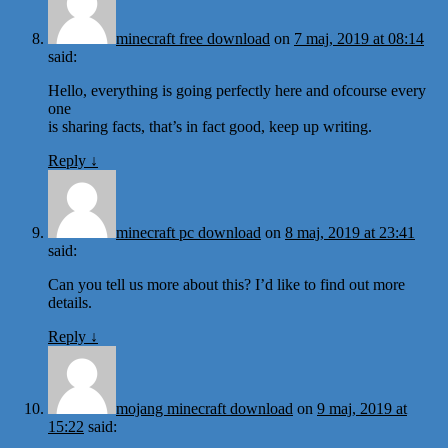
minecraft free download
on
7 maj, 2019 at 08:14
said:
Hello, everything is going perfectly here and ofcourse every
one
is sharing facts, that’s in fact good, keep up writing.
Reply
↓
minecraft pc download
on
8 maj, 2019 at 23:41
said:
Can you tell us more about this? I’d like to find out more
details.
Reply
↓
mojang minecraft download
on
9 maj, 2019 at
15:22
said: