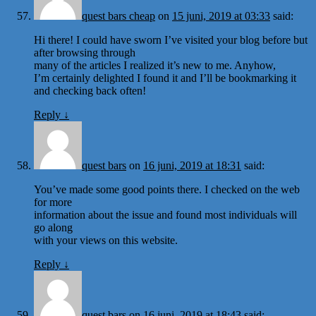
quest bars cheap
on
15 juni, 2019 at 03:33
said:
Hi there! I could have sworn I’ve visited your blog before but
after browsing through
many of the articles I realized it’s new to me. Anyhow,
I’m certainly delighted I found it and I’ll be bookmarking it
and checking back often!
Reply
↓
quest bars
on
16 juni, 2019 at 18:31
said:
You’ve made some good points there. I checked on the web
for more
information about the issue and found most individuals will
go along
with your views on this website.
Reply
↓
quest bars
on
16 juni, 2019 at 18:43
said: