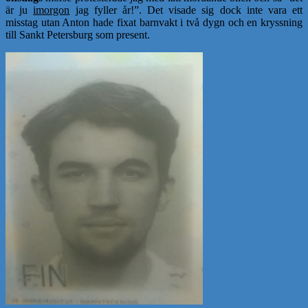
är ju
imorgon
jag fyller år!”. Det visade sig dock inte vara ett
misstag utan Anton hade fixat barnvakt i två dygn och en kryssning
till Sankt Petersburg som present.