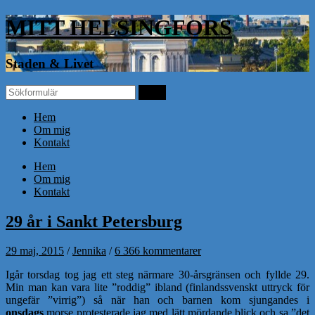
MITT HELSINGFORS
Staden & Livet
Hem
Om mig
Kontakt
Hem
Om mig
Kontakt
29 år i Sankt Petersburg
29 maj, 2015
/
Jennika
/
6 366 kommentarer
Igår torsdag tog jag ett steg närmare 30-årsgränsen och fyllde 29.
Min man kan vara lite ”roddig” ibland (finlandssvenskt uttryck för
ungefär ”virrig”) så när han och barnen kom sjungandes i
onsdags
morse protesterade jag med lätt mördande blick och sa ”det