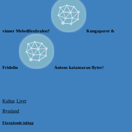
vinner Melodifestivalen?
Kungaparet &
Fridolin
Antons katamaran flyter!
Kultur
,
Livet
Ryssland
Föregående inlägg