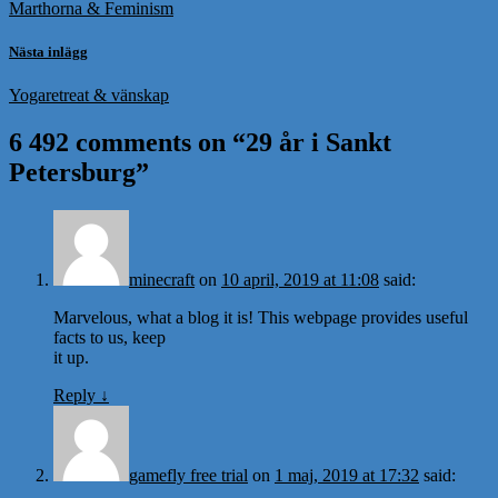
Marthorna & Feminism
Nästa inlägg
Yogaretreat & vänskap
6 492 comments on “
29 år i Sankt
Petersburg
”
minecraft
on
10 april, 2019 at 11:08
said:
Marvelous, what a blog it is! This webpage provides useful
facts to us, keep
it up.
Reply
↓
gamefly free trial
on
1 maj, 2019 at 17:32
said: