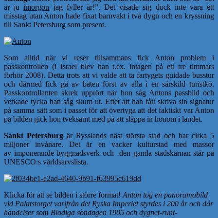
är ju
imorgon
jag fyller år!”. Det visade sig dock inte vara ett
misstag utan Anton hade fixat barnvakt i två dygn och en kryssning
till Sankt Petersburg som present.
Som alltid när vi reser tillsammans fick Anton problem i
passkontrollen (i Israel blev han t.ex. intagen på ett tre timmars
förhör 2008). Detta trots att vi valde att ta fartygets guidade busstur
och därmed fick gå av båten först av alla i en särskild turistkö.
Passkontrollanten skrek upprört när hon såg Antons passbild och
verkade tycka han såg skum ut. Efter att han fått skriva sin signatur
på samma sätt som i passet för att övertyga att det faktiskt var Anton
på bilden gick hon tveksamt med på att släppa in honom i landet.
Sankt Petersburg
är Rysslands näst största stad och har cirka 5
miljoner invånare.
Det är en vacker kulturstad med massor
av
imponerande byggnadsverk och den gamla stadskärnan står på
UNESCO:s världsarvslista.
Klicka för att se bilden i större format!
Anton tog en panoramabild
vid Palatstorget varifrån det Ryska Imperiet styrdes i 200 år och där
händelser som Blodiga söndagen 1905 och dygnet-runt-