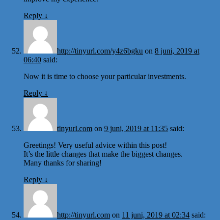
Reply
↓
http://tinyurl.com/y4z6bgku
on
8 juni, 2019 at
06:40
said:
Now it is time to choose your particular investments.
Reply
↓
tinyurl.com
on
9 juni, 2019 at 11:35
said:
Greetings! Very useful advice within this post!
It’s the little changes that make the biggest changes.
Many thanks for sharing!
Reply
↓
http://tinyurl.com
on
11 juni, 2019 at 02:34
said: