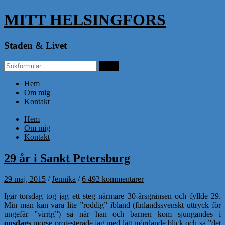
MITT HELSINGFORS
Staden & Livet
Hem
Om mig
Kontakt
Hem
Om mig
Kontakt
29 år i Sankt Petersburg
29 maj, 2015
/
Jennika
/
6 492 kommentarer
Igår torsdag tog jag ett steg närmare 30-årsgränsen och fyllde 29.
Min man kan vara lite ”roddig” ibland (finlandssvenskt uttryck för
ungefär ”virrig”) så när han och barnen kom sjungandes i
onsdags
morse protesterade jag med lätt mördande blick och sa ”det