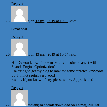
Reply
↓
g
on
13 maj, 2019 at 10:53
said:
Great post.
Reply
↓
g
on
13 maj, 2019 at 10:54
said:
Hi! Do you know if they make any plugins to assist with
Search Engine Optimization?
I’m trying to get my blog to rank for some targeted keywords
but I’m not seeing very good
results. If you know of any please share. Appreciate it!
Reply
↓
mojang minecraft download
on
14 maj, 2019 at