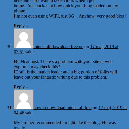
here and can’t wait to take a look when I get
home. I’m shocked at how quick your blog loaded on my
phone ..
I’m not even using WIFI, just 3G .. Anyhow, very good blog!
Reply
↓
minecraft download free pc
on
17 maj, 2019 at
03:51
said:
Hi, Neat post. There’s a problem with your site in web
explorer, may check this?
IE still is the market leader and a big portion of folks will
leave out your fantastic writing due to this problem.
Reply
↓
how to download minecraft free
on
17 maj, 2019 at
04:46
said:
My brother recommended I might like this blog. He was
totally