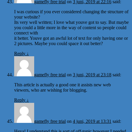
gamefly free trial
on
3 juni, 2019 at 22:16
said:
I was curious if you ever considered changing the structure of
your website?
Its very well written; I love what youve got to say. But maybe
you could a little more in the way of content so people could
connect with
it better. Youve got an awful lot of text for only having one or
2 pictures. Maybe you could space it out better?
Reply
↓
gamefly free trial
on
3 juni, 2019 at 23:18
said:
This article is actually a good one it assists new web
viewers, who are wishing for blogging.
Reply
↓
gamefly free trial
on
4 juni, 2019 at 13:31
said:
Heya! I understand this is sort of off-topic however I needed