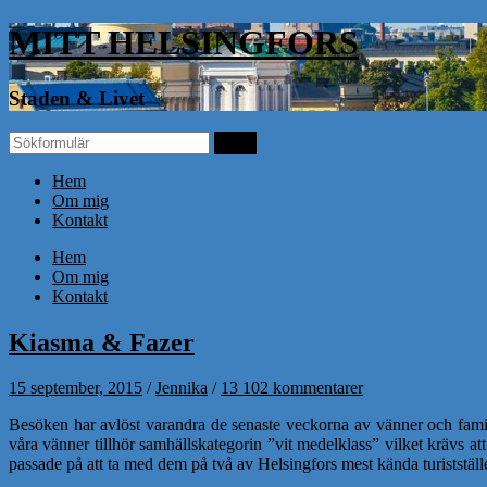
MITT HELSINGFORS
Staden & Livet
Hem
Om mig
Kontakt
Hem
Om mig
Kontakt
Kiasma & Fazer
15 september, 2015
/
Jennika
/
13 102 kommentarer
Besöken har avlöst varandra de senaste veckorna av vänner och familj
våra vänner tillhör samhällskategorin ”vit medelklass” vilket krävs a
passade på att ta med dem på två av Helsingfors mest kända turiststä