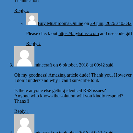
Thanks a lot!
Reply
↓
Buy Mushrooms Online
on
29 juni, 2026 at 03:42
Please check out
https://buylsdusa.com
and use code gd17
Reply
↓
minecraft
on
6 oktober, 2018 at 00:42
said:
Oh my goodness! Amazing article dude! Thank you, However I
I don’t understand why I can’t subscribe to it.
Is there anyone else getting identical RSS issues?
Anyone who knows the solution will you kindly respond?
Thanx!!
Reply
↓
minecraft
on
6 oktober, 2018 at 02:12
said: