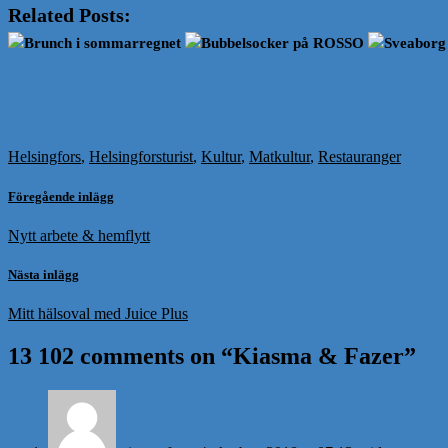
Related Posts:
Brunch i sommarregnet
Bubbelsocker på ROSSO
Sveaborg
Helsingfors
,
Helsingforsturist
,
Kultur
,
Matkultur
,
Restauranger
Föregående inlägg
Nytt arbete & hemflytt
Nästa inlägg
Mitt hälsoval med Juice Plus
13 102 comments on “
Kiasma & Fazer
”