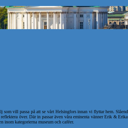
 som vill passa på att se vårt Helsingfors innan vi flyttar hem. Slåen
tt reflektera över. Där in passar även våra eminenta vänner Erik & Eri
llen inom kategorierna museum och caféer.