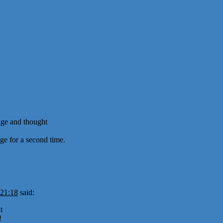
age and thought
ge for a second time.
 21:18
said:
t
!