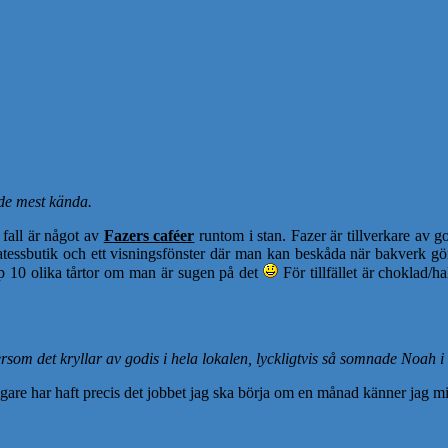
 de mest kända.
 fall är något av
Fazers caféer
runtom i stan. Fazer är tillverkare av g
tessbutik och ett visningsfönster där man kan beskåda när bakverk gör
 10 olika tårtor om man är sugen på det
För tillfället är choklad/h
som det kryllar av godis i hela lokalen, lyckligtvis så somnade Noah 
igare har haft precis det jobbet jag ska börja om en månad känner jag mi