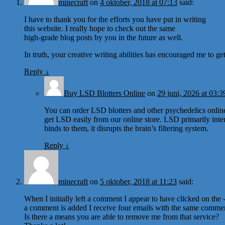
minecraft
on
4 oktober, 2018 at 07:13
said:
I have to thank you for the efforts you have put in writing
this website. I really hope to check out the same
high-grade blog posts by you in the future as well.
In truth, your creative writing abilities has encouraged me to
Reply
↓
Buy LSD Blotters Online
on
29 juni, 2026 at 03:3
You can order LSD blotters and other psychedelics online
get LSD easily from our online store. LSD primarily int
binds to them, it disrupts the brain’s filtering system.
Reply
↓
minecraft
on
5 oktober, 2018 at 11:23
said:
When I initially left a comment I appear to have clicked on
a comment is added I receive four emails with the same comme
Is there a means you are able to remove me from that service?