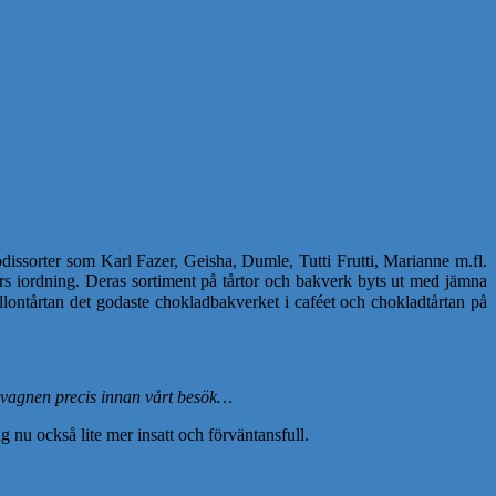
odissorter som Karl Fazer, Geisha, Dumle, Tutti Frutti, Marianne m.fl.
s iordning. Deras sortiment på tårtor och bakverk byts ut med jämna
allontårtan det godaste chokladbakverket i caféet och chokladtårtan på
i vagnen precis innan vårt besök…
g nu också lite mer insatt och förväntansfull.