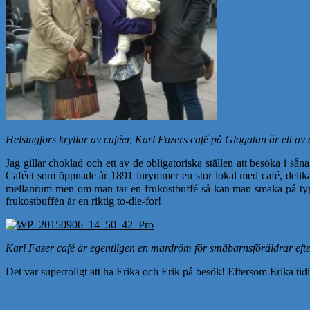
Helsingfors kryllar av caféer, Karl Fazers café på Glogatan är ett av
Jag gillar choklad och ett av de obligatoriska ställen att besöka i såna
Caféet som öppnade år 1891 inrymmer en stor lokal med café, delika
mellanrum men om man tar en frukostbuffé så kan man smaka på typ
frukostbuffén är en riktig to-die-for!
Karl Fazer café är egentligen en mardröm för småbarnsföräldrar efter
Det var superroligt att ha Erika och Erik på besök! Eftersom Erika tid