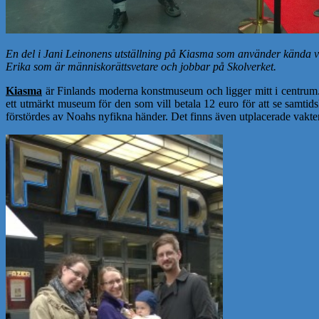
En del i Jani Leinonens utställning på Kiasma som använder kända var
Erika som är människorättsvetare och jobbar på Skolverket.
Kiasma
är Finlands moderna konstmuseum och ligger mitt i centrum. N
ett utmärkt museum för den som vill betala 12 euro för att se samtidsko
förstördes av Noahs nyfikna händer. Det finns även utplacerade vakter s