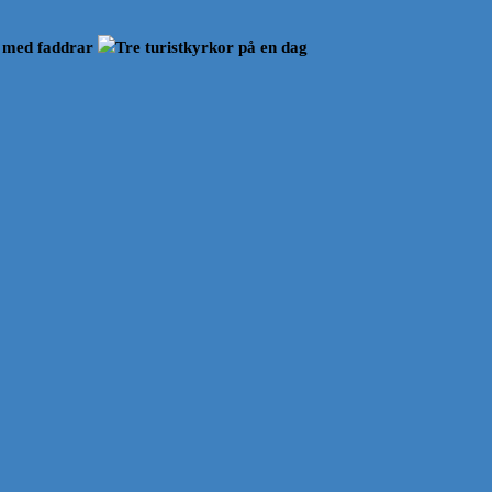
 med faddrar
Tre turistkyrkor på en dag