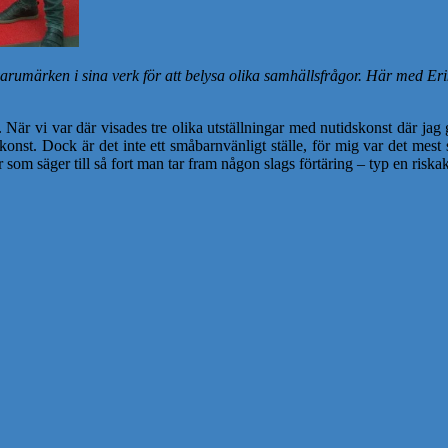
umärken i sina verk för att belysa olika samhällsfrågor. Här med Erik 
är vi var där visades tre olika utställningar med nutidskonst där jag 
nst. Dock är det inte ett småbarnvänligt ställe, för mig var det mest stre
om säger till så fort man tar fram någon slags förtäring – typ en riskak