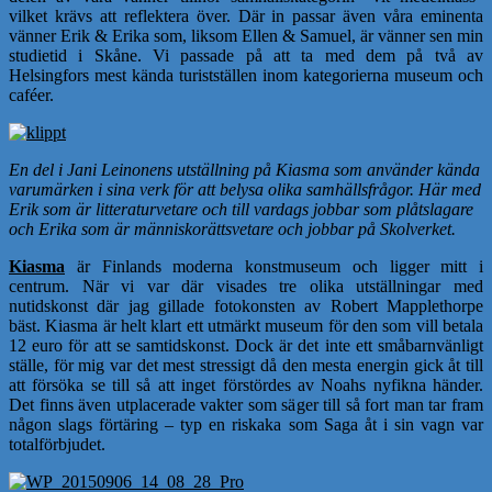
vilket krävs att reflektera över. Där in passar även våra eminenta
vänner Erik & Erika som, liksom Ellen & Samuel, är vänner sen min
studietid i Skåne. Vi passade på att ta med dem på två av
Helsingfors mest kända turistställen inom kategorierna museum och
caféer.
En del i Jani Leinonens utställning på Kiasma som använder kända
varumärken i sina verk för att belysa olika samhällsfrågor. Här med
Erik som är litteraturvetare och till vardags jobbar som plåtslagare
och Erika som är människorättsvetare och jobbar på Skolverket.
Kiasma
är Finlands moderna konstmuseum och ligger mitt i
centrum. När vi var där visades tre olika utställningar med
nutidskonst där jag gillade fotokonsten av Robert Mapplethorpe
bäst. Kiasma är helt klart ett utmärkt museum för den som vill betala
12 euro för att se samtidskonst. Dock är det inte ett småbarnvänligt
ställe, för mig var det mest stressigt då den mesta energin gick åt till
att försöka se till så att inget förstördes av Noahs nyfikna händer.
Det finns även utplacerade vakter som säger till så fort man tar fram
någon slags förtäring – typ en riskaka som Saga åt i sin vagn var
totalförbjudet.