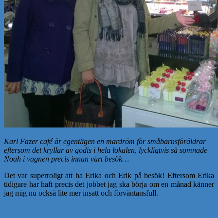
Karl Fazer café är egentligen en mardröm för småbarnsföräldrar
eftersom det kryllar av godis i hela lokalen, lyckligtvis så somnade
Noah i vagnen precis innan vårt besök…
Det var superroligt att ha Erika och Erik på besök! Eftersom Erika
tidigare har haft precis det jobbet jag ska börja om en månad känner
jag mig nu också lite mer insatt och förväntansfull.