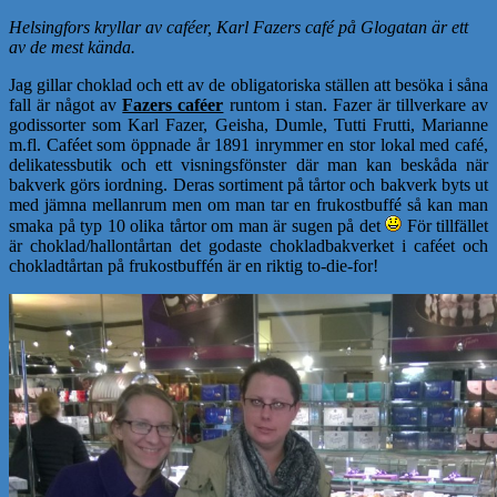
Helsingfors kryllar av caféer, Karl Fazers café på Glogatan är ett
av de mest kända.
Jag gillar choklad och ett av de obligatoriska ställen att besöka i såna
fall är något av
Fazers caféer
runtom i stan. Fazer är tillverkare av
godissorter som Karl Fazer, Geisha, Dumle, Tutti Frutti, Marianne
m.fl. Caféet som öppnade år 1891 inrymmer en stor lokal med café,
delikatessbutik och ett visningsfönster där man kan beskåda när
bakverk görs iordning. Deras sortiment på tårtor och bakverk byts ut
med jämna mellanrum men om man tar en frukostbuffé så kan man
smaka på typ 10 olika tårtor om man är sugen på det
För tillfället
är choklad/hallontårtan det godaste chokladbakverket i caféet och
chokladtårtan på frukostbuffén är en riktig to-die-for!