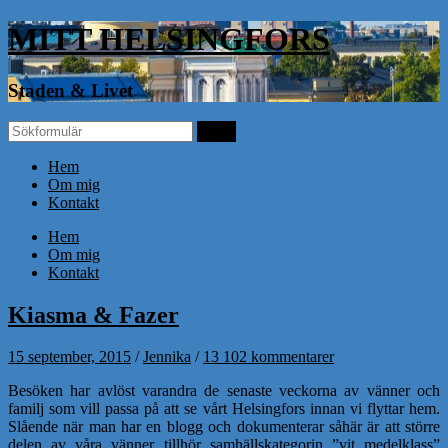
MITT HELSINGFORS
Staden & Livet
Hem
Om mig
Kontakt
Hem
Om mig
Kontakt
Kiasma & Fazer
15 september, 2015
/
Jennika
/
13 102 kommentarer
Besöken har avlöst varandra de senaste veckorna av vänner och
familj som vill passa på att se vårt Helsingfors innan vi flyttar hem.
Slående när man har en blogg och dokumenterar såhär är att större
delen av våra vänner tillhör samhällskategorin ”vit medelklass”