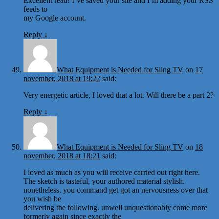
Excellent read! I’ve saved your site and I’m adding your RSS
feeds to
my Google account.
Reply
↓
What Equipment is Needed for Sling TV
on
17
november, 2018 at 19:22
said:
Very energetic article, I loved that a lot. Will there be a part 2?
Reply
↓
What Equipment is Needed for Sling TV
on
18
november, 2018 at 18:21
said:
I loved as much as you will receive carried out right here.
The sketch is tasteful, your authored material stylish.
nonetheless, you command get got an nervousness over that
you wish be
delivering the following. unwell unquestionably come more
formerly again since exactly the