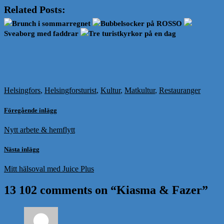
Related Posts:
Brunch i sommarregnet
Bubbelsocker på ROSSO
Sveaborg med faddrar
Tre turistkyrkor på en dag
Helsingfors
,
Helsingforsturist
,
Kultur
,
Matkultur
,
Restauranger
Föregående inlägg
Nytt arbete & hemflytt
Nästa inlägg
Mitt hälsoval med Juice Plus
13 102 comments on “
Kiasma & Fazer
”