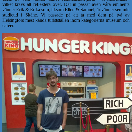
vilket krävs att reflektera över. Där in passar även våra eminenta
vänner Erik & Erika som, liksom Ellen & Samuel, är vänner sen min
studietid i Skåne. Vi passade på att ta med dem på två av
Helsingfors mest kända turistställen inom kategorierna museum och
caféer.