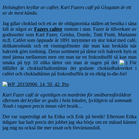
Helsingfors kryllar av caféer, Karl Fazers café på Glogatan är ett
av de mest kända.
Jag gillar choklad och ett av de obligatoriska ställen att besöka i såna
fall är något av
Fazers caféer
runtom i stan. Fazer är tillverkare av
godissorter som Karl Fazer, Geisha, Dumle, Tutti Frutti, Marianne
m.fl. Caféet som öppnade år 1891 inrymmer en stor lokal med café,
delikatessbutik och ett visningsfönster där man kan beskåda när
bakverk görs iordning. Deras sortiment på tårtor och bakverk byts ut
med jämna mellanrum men om man tar en frukostbuffé så kan man
smaka på typ 10 olika tårtor om man är sugen på det
För
tillfället är choklad/hallontårtan det godaste chokladbakverket i
caféet och chokladtårtan på frukostbuffén är en riktig to-die-for!
Karl Fazer café är egentligen en mardröm för småbarnsföräldrar
eftersom det kryllar av godis i hela lokalen, lyckligtvis så somnade
Noah i vagnen precis innan vårt besök…
Det var superroligt att ha Erika och Erik på besök! Eftersom Erika
tidigare har haft precis det jobbet jag ska börja om en månad känner
jag mig nu också lite mer insatt och förväntansfull.