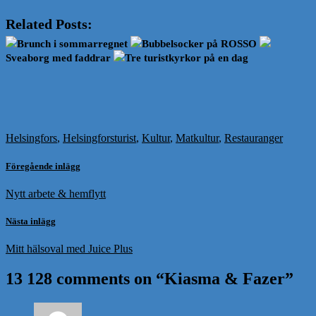
Related Posts:
Brunch i sommarregnet
Bubbelsocker på ROSSO
Sveaborg med faddrar
Tre turistkyrkor på en dag
Helsingfors
,
Helsingforsturist
,
Kultur
,
Matkultur
,
Restauranger
Föregående inlägg
Nytt arbete & hemflytt
Nästa inlägg
Mitt hälsoval med Juice Plus
13 128 comments on “
Kiasma & Fazer
”