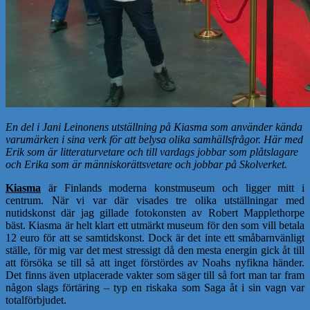
En del i Jani Leinonens utställning på Kiasma som använder kända
varumärken i sina verk för att belysa olika samhällsfrågor. Här med
Erik som är litteraturvetare och till vardags jobbar som plåtslagare
och Erika som är människorättsvetare och jobbar på Skolverket.
Kiasma
är Finlands moderna konstmuseum och ligger mitt i
centrum. När vi var där visades tre olika utställningar med
nutidskonst där jag gillade fotokonsten av Robert Mapplethorpe
bäst. Kiasma är helt klart ett utmärkt museum för den som vill betala
12 euro för att se samtidskonst. Dock är det inte ett småbarnvänligt
ställe, för mig var det mest stressigt då den mesta energin gick åt till
att försöka se till så att inget förstördes av Noahs nyfikna händer.
Det finns även utplacerade vakter som säger till så fort man tar fram
någon slags förtäring – typ en riskaka som Saga åt i sin vagn var
totalförbjudet.