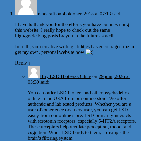
minecraft
on
4 oktober, 2018 at 07:13
said:
I have to thank you for the efforts you have put in writing
this website. I really hope to check out the same
high-grade blog posts by you in the future as well.
In truth, your creative writing abilities has encouraged me to
get my own, personal website now
Reply
↓
Buy LSD Blotters Online
on
29 juni, 2026 at
03:39
said:
You can order LSD blotters and other psychedelics
online in the USA from our online store. We offer
authentic and lab tested products. Whether you are a
user of experience or a new user, you can get LSD
easily from our online store. LSD primarily interacts
with serotonin receptors, especially 5-HT2A receptors.
These receptors help regulate perception, mood, and
cognition. When LSD binds to them, it disrupts the
brain’s filtering system.