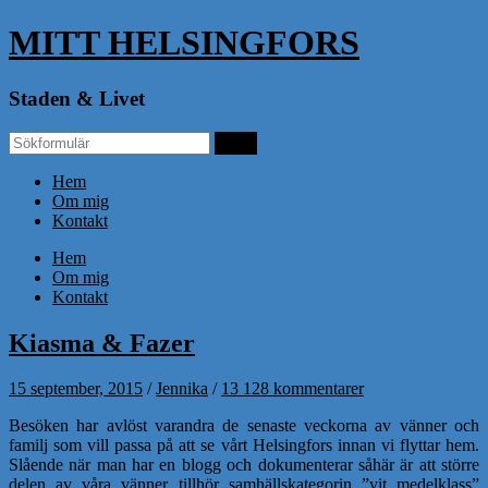
MITT HELSINGFORS
Staden & Livet
Hem
Om mig
Kontakt
Hem
Om mig
Kontakt
Kiasma & Fazer
15 september, 2015
/
Jennika
/
13 128 kommentarer
Besöken har avlöst varandra de senaste veckorna av vänner och
familj som vill passa på att se vårt Helsingfors innan vi flyttar hem.
Slående när man har en blogg och dokumenterar såhär är att större
delen av våra vänner tillhör samhällskategorin ”vit medelklass”