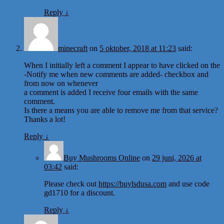
Reply
↓
minecraft
on
5 oktober, 2018 at 11:23
said:
When I initially left a comment I appear to have clicked on the
-Notify me when new comments are added- checkbox and
from now on whenever
a comment is added I receive four emails with the same
comment.
Is there a means you are able to remove me from that service?
Thanks a lot!
Reply
↓
Buy Mushrooms Online
on
29 juni, 2026 at
03:42
said:
Please check out
https://buylsdusa.com
and use code
gd1710 for a discount.
Reply
↓