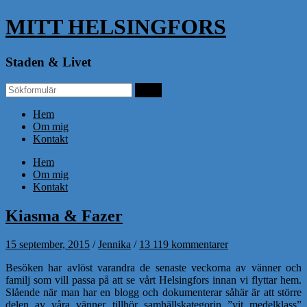
MITT HELSINGFORS
Staden & Livet
Hem
Om mig
Kontakt
Hem
Om mig
Kontakt
Kiasma & Fazer
15 september, 2015
/
Jennika
/
13 119 kommentarer
Besöken har avlöst varandra de senaste veckorna av vänner och
familj som vill passa på att se vårt Helsingfors innan vi flyttar hem.
Slående när man har en blogg och dokumenterar såhär är att större
delen av våra vänner tillhör samhällskategorin ”vit medelklass”