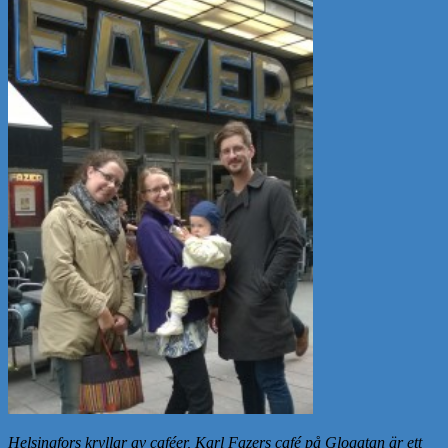
Helsingfors kryllar av caféer, Karl Fazers café på Glogatan är ett