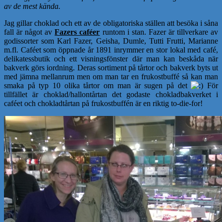
av de mest kända.
Jag gillar choklad och ett av de obligatoriska ställen att besöka i såna
fall är något av
Fazers caféer
runtom i stan. Fazer är tillverkare av
godissorter som Karl Fazer, Geisha, Dumle, Tutti Frutti, Marianne
m.fl. Caféet som öppnade år 1891 inrymmer en stor lokal med café,
delikatessbutik och ett visningsfönster där man kan beskåda när
bakverk görs iordning. Deras sortiment på tårtor och bakverk byts ut
med jämna mellanrum men om man tar en frukostbuffé så kan man
smaka på typ 10 olika tårtor om man är sugen på det
För
tillfället är choklad/hallontårtan det godaste chokladbakverket i
caféet och chokladtårtan på frukostbuffén är en riktig to-die-for!