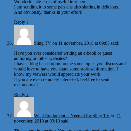
Wonderful site. Lots of useful info here.
I am sending it to some pals ans also sharing in delicious.
And obviously, thanks in your effort!
Reply
↓
Sling TV
on
11 november, 2018 at 09:05
said:
Have you ever considered writing an e-book or guest
authoring on other websites?
I have a blog based upon on the same topics you discuss and
would love to have you share some stories/information. I
know my viewers would appreciate your work.
If you are even remotely interested, feel free to send
me an e-mail.
Reply
↓
What Equipment is Needed for Sling TV
on
11
november, 2018 at 09:13
said:
This is very interesting, You are an overly professional