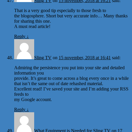
Sling TV
on
15 november, 2018 at 16:21
said:
That is a very good tip especially to those fresh to
the blogosphere. Short but very accurate info… Many thanks
for sharing this one.
A must read article!
Reply
↓
Sling TV
on
15 november, 2018 at 16:41
said:
Admiring the persistence you put into your site and detailed
information you
provide. It’s great to come across a blog every once in a while
that isn’t the same out of date rehashed material.
Excellent read! I’ve saved your site and I’m adding your RSS
feeds to
my Google account.
Reply
↓
What Equipment is Needed for Sling TV
on
17