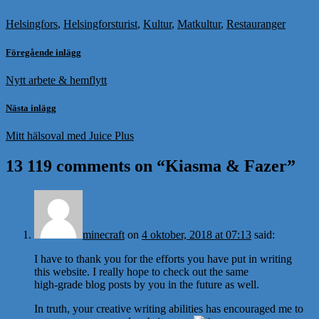
Helsingfors
,
Helsingforsturist
,
Kultur
,
Matkultur
,
Restauranger
Föregående inlägg
Nytt arbete & hemflytt
Nästa inlägg
Mitt hälsoval med Juice Plus
13 119 comments on “
Kiasma & Fazer
”
minecraft
on
4 oktober, 2018 at 07:13
said:
I have to thank you for the efforts you have put in writing
this website. I really hope to check out the same
high-grade blog posts by you in the future as well.
In truth, your creative writing abilities has encouraged me to