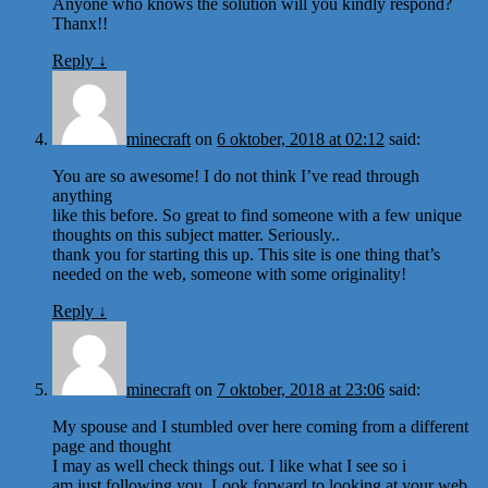
Anyone who knows the solution will you kindly respond?
Thanx!!
Reply
↓
minecraft
on
6 oktober, 2018 at 02:12
said:
You are so awesome! I do not think I’ve read through
anything
like this before. So great to find someone with a few unique
thoughts on this subject matter. Seriously..
thank you for starting this up. This site is one thing that’s
needed on the web, someone with some originality!
Reply
↓
minecraft
on
7 oktober, 2018 at 23:06
said:
My spouse and I stumbled over here coming from a different
page and thought
I may as well check things out. I like what I see so i
am just following you. Look forward to looking at your web