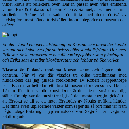
vilket krävs att reflektera över. Där in passar även våra eminenta
vänner Erik & Erika som, liksom Ellen & Samuel, är vänner sen min
studietid i Skåne. Vi passade på att ta med dem på två av
Helsingfors mest kända turistställen inom kategorierna museum och
caféer.
En del i Jani Leinonens utställning på Kiasma som använder kända
varumärken i sina verk för att belysa olika samhällsfrågor. Här med
Erik som är litteraturvetare och till vardags jobbar som plåtslagare
och Erika som är människorättsvetare och jobbar på Skolverket.
Kiasma
är Finlands moderna konstmuseum och ligger mitt i
centrum. När vi var där visades tre olika utställningar med
nutidskonst där jag gillade fotokonsten av Robert Mapplethorpe
bäst. Kiasma är helt klart ett utmärkt museum för den som vill betala
12 euro för att se samtidskonst. Dock är det inte ett småbarnvänligt
ställe, för mig var det mest stressigt då den mesta energin gick åt till
att försöka se till så att inget förstördes av Noahs nyfikna händer.
Det finns även utplacerade vakter som säger till så fort man tar fram
någon slags förtäring – typ en riskaka som Saga åt i sin vagn var
totalförbjudet.