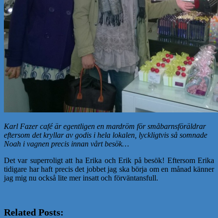
Karl Fazer café är egentligen en mardröm för småbarnsföräldrar
eftersom det kryllar av godis i hela lokalen, lyckligtvis så somnade
Noah i vagnen precis innan vårt besök…
Det var superroligt att ha Erika och Erik på besök! Eftersom Erika
tidigare har haft precis det jobbet jag ska börja om en månad känner
jag mig nu också lite mer insatt och förväntansfull.
Related Posts: