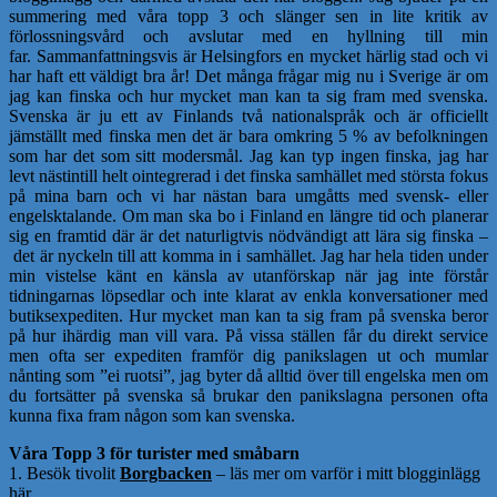
summering med våra topp 3 och slänger sen in lite kritik av
förlossningsvård och avslutar med en hyllning till min
far. Sammanfattningsvis
är Helsingfors en mycket härlig stad och vi
har haft ett väldigt bra år! Det många frågar mig nu i Sverige är om
jag kan finska och hur mycket man kan ta sig fram med svenska.
Svenska är ju ett av Finlands två nationalspråk och är officiellt
jämställt med finska men det är bara omkring 5 % av befolkningen
som har det som sitt modersmål. Jag kan typ ingen finska, jag har
levt nästintill helt ointegrerad i det finska samhället med största fokus
på mina barn och vi har nästan bara umgåtts med svensk- eller
engelsktalande. Om man ska bo i Finland en längre tid och planerar
sig en framtid där är det naturligtvis nödvändigt att lära sig finska –
det är nyckeln till att komma in i samhället. Jag har hela tiden under
min vistelse känt en känsla av utanförskap när jag inte förstår
tidningarnas löpsedlar och inte klarat av enkla konversationer med
butiksexpediten. Hur mycket man kan ta sig fram på svenska beror
på hur ihärdig man vill vara. På vissa ställen får du direkt service
men ofta ser expediten framför dig panikslagen ut och mumlar
nånting som ”ei ruotsi”, jag byter då alltid över till engelska men om
du fortsätter på svenska så brukar den panikslagna personen ofta
kunna fixa fram någon som kan svenska.
Våra Topp 3 för turister med småbarn
1. Besök tivolit
Borgbacken
– läs mer om varför i mitt blogginlägg
här