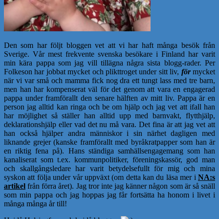
Den som har följt bloggen vet att vi har haft många besök från
Sverige. Vår mest frekvente svenska besökare i Finland har varit
min kära pappa som jag vill tillägna några sista blogg-rader. Per
Folkeson har jobbat mycket och plikttroget under sitt liv,
för
mycket
när vi var små och mamma fick nog dra ett tungt lass med tre barn,
men han har kompenserat väl för det genom att vara en engagerad
pappa under framförallt den senare hälften av mitt liv. Pappa är en
person jag alltid kan ringa och be om hjälp och jag vet att ifall han
har möjlighet så ställer han alltid upp med barnvakt, flytthjälp,
deklarationshjälp eller vad det nu må vara. Det fina är att jag vet att
han också hjälper andra människor i sin närhet dagligen med
liknande grejer (kanske framförallt med byråkratpapper som han är
en riktig fena på). Hans ständiga samhällsengagemang som han
kanaliserat som t.ex. kommunpolitiker, föreningskassör, god man
och skallgångsledare har varit betydelsefullt för mig och mina
syskon att följa under vår uppväxt (om detta kan du läsa mer i
NA:s
artikel
från förra året). Jag tror inte jag känner någon som är så snäll
som min pappa och jag hoppas jag får fortsätta ha honom i livet i
många många år till!