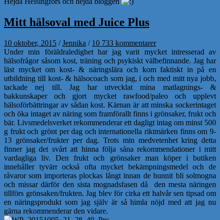
Hejdå Helsingfors och hejdå bloggen
Mitt hälsoval med Juice Plus
10 oktober, 2015
/
Jennika
/
10 733 kommentarer
Under min föräldraledighet har jag varit mycket intresserad av
hälsofrågor såsom kost, träning och psykiskt välbefinnande. Jag har
läst mycket om kost- & näringslära och kom faktiskt in på en
utbildning till kost- & hälsocoach som jag, i och med mitt nya jobb,
tackade nej till. Jag har utvecklat mina matlagnings- &
bakkunskaper och gjort mycket rawfood/paleo och upplevt
hälsoförbättringar av sådan kost. Kärnan är att minska sockerintaget
och öka intaget av näring som framförallt finns i grönsaker, frukt och
bär. Livsmedelsverket rekommenderar ett dagligt intag om minst 500
g frukt och grönt per dag och internationella riktmärken finns om 9-
13 grönsaker/frukter per dag. Trots min medvetenhet kring detta
finner jag det svårt att hinna följa såna rekommendationer i mitt
vardagliga liv. Den frukt och grönsaker man köper i butiken
innehåller tyvärr också ofta mycket bekämpningsmedel och de
råvaror som importeras plockas långt innan de hunnit bli solmogna
och missar därför den sista mognadsfasen då den mesta näringen
tillförs grönsaken/frukten. Jag blev för cirka ett halvår sen tipsad om
en näringsprodukt som jag själv är så himla nöjd med att jag nu
gärna rekommenderar den vidare.