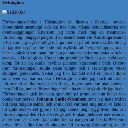
Helsingfors
Förlossningsvården i Helsingfors är, liksom i Sverige, mycket
ekonomiskt ansträngd och jag fick höra många skräckhistorier om
överbeläggningar. Eftersom jag hade med mig en traumatisk
förlossning i bagaget på grund av resursbrister vid Karlskoga lasarett
2012 som jag lagt oändligt många timmar på att bearbeta, kände jag
att jag denna gång inte hade råd psykiskt att återigen hoppas på det
bästa – särskilt som man inte kan garanteras en barnmorska som kan
svenska i Helsingfors. Under min graviditet förde jag en mödosam
kamp för att jag skulle beviljas planerat kejsarsnitt i både Örebro
(om förlossningen skulle starta tidigt) och i Helsingfors vilket
slutligen godkändes. Sedan jag fick kontakt med en privat doula
som även var barnmorska i Helsingfors valde jag dock att istället
utforma ett snittkontrakt, det vill säga ingen operation planerades in
men ifall jag under förlossningen ville ha ett snitt så skulle jag få det.
Förlossningen gick bra utan operation på grund av min fantastiska
doula/barnmorska
Johanna Sarlio-Nieminen
som jag hade träffat
vid flera tidigare samtal och som också var med mig innan vi åkte in
till sjukhuset vilket gjorde att jag kände mig trygg även där. Att
förlossningsvården i både Sverige och Finland behöver mer resurser
är ett som är säkert. Jag valde denna gången att betala 850 euro
privat för att öka förutsättningarna till en trygg förlossning, det är