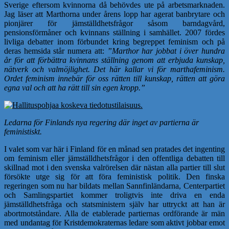
Sverige eftersom kvinnorna då behövdes ute på arbetsmarknaden.
Jag läser att Marthorna under årens lopp har agerat banbrytare och
pionjärer för jämställdhetsfrågor såsom barndagvård,
pensionsförmåner och kvinnans ställning i samhället. 2007 fördes
livliga debatter inom förbundet kring begreppet feminism och på
deras hemsida står numera att:
”Marthor har jobbat i över hundra
år för att förbättra kvinnans ställning genom att erbjuda kunskap,
nätverk och valmöjlighet. Det här kallar vi för marthafeminism.
Ordet feminism innebär för oss rätten till kunskap, rätten att göra
egna val och att ha rätt till sin egen kropp.”
Ledarna för Finlands nya regering där inget av partierna är
feministiskt.
I valet som var här i Finland för en månad sen pratades det ingenting
om feminism eller jämställdhetsfrågor i den offentliga debatten till
skillnad mot i den svenska valrörelsen där nästan alla partier till slut
försökte utge sig för att föra feministisk politik. Den finska
regeringen som nu har bildats mellan Sannfinländarna, Centerpartiet
och Samlingspartiet kommer troligtvis inte driva en enda
jämställdhetsfråga och statsministern själv har uttryckt att han är
abortmotståndare. Alla de etablerade partiernas ordförande är män
med undantag för Kristdemokraternas ledare som aktivt jobbar emot