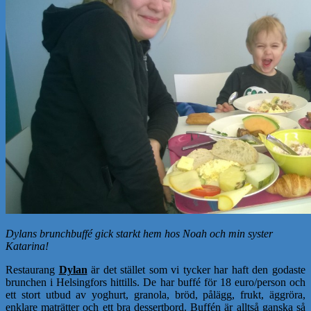
Dylans brunchbuffé gick starkt hem hos Noah och min syster
Katarina!
Restaurang
Dylan
är det stället som vi tycker har haft den godaste
brunchen i Helsingfors hittills. De har buffé för 18 euro/person och
ett stort utbud av yoghurt, granola, bröd, pålägg, frukt, äggröra,
enklare maträtter och ett bra dessertbord. Buffén är alltså ganska så