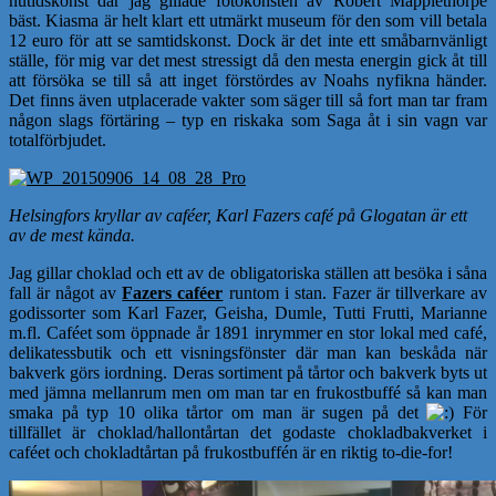
nutidskonst där jag gillade fotokonsten av Robert Mapplethorpe
bäst. Kiasma är helt klart ett utmärkt museum för den som vill betala
12 euro för att se samtidskonst. Dock är det inte ett småbarnvänligt
ställe, för mig var det mest stressigt då den mesta energin gick åt till
att försöka se till så att inget förstördes av Noahs nyfikna händer.
Det finns även utplacerade vakter som säger till så fort man tar fram
någon slags förtäring – typ en riskaka som Saga åt i sin vagn var
totalförbjudet.
Helsingfors kryllar av caféer, Karl Fazers café på Glogatan är ett
av de mest kända.
Jag gillar choklad och ett av de obligatoriska ställen att besöka i såna
fall är något av
Fazers caféer
runtom i stan. Fazer är tillverkare av
godissorter som Karl Fazer, Geisha, Dumle, Tutti Frutti, Marianne
m.fl. Caféet som öppnade år 1891 inrymmer en stor lokal med café,
delikatessbutik och ett visningsfönster där man kan beskåda när
bakverk görs iordning. Deras sortiment på tårtor och bakverk byts ut
med jämna mellanrum men om man tar en frukostbuffé så kan man
smaka på typ 10 olika tårtor om man är sugen på det
För
tillfället är choklad/hallontårtan det godaste chokladbakverket i
caféet och chokladtårtan på frukostbuffén är en riktig to-die-for!