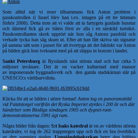
Som alltid när vi reser tillsammans fick Anton problem i
passkontrollen (i Israel blev han t.ex. intagen på ett tre timmars
förhör 2008). Detta trots att vi valde att ta fartygets guidade busstur
och därmed fick gå av båten först av alla i en särskild turistkö.
Passkontrollanten skrek upprört när hon såg Antons passbild och
verkade tycka han såg skum ut. Efter att han fått skriva sin signatur
på samma sätt som i passet för att övertyga att det faktiskt var Anton
på bilden gick hon tveksamt med på att släppa in honom i landet.
Sankt Petersburg
är Rysslands näst största stad och har cirka 5
miljoner invånare.
Det är en vacker kulturstad med massor
av
imponerande byggnadsverk och den gamla stadskärnan står på
UNESCO:s världsarvslista.
Klicka för att se bilden i större format!
Anton tog en panoramabild
vid Palatstorget varifrån det Ryska Imperiet styrdes i 200 år och där
händelser som Blodiga söndagen 1905 och dygnet-runt-
demonstrationerna 1991 ägt rum.
Några bilder från dagen:
S:t Isaks katedral
är en av världens största
katedraler, vi tog de 262 trappstegen upp och fick en bra överblick
av den pampiga staden.
Uppståndelsekyrkan
heter den häftiga