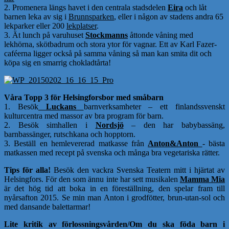
2. Promenera längs havet i den centrala stadsdelen
Eira
och låt
barnen leka av sig i
Brunnsparken
,
eller i någon av stadens andra 65
lekparker eller 200
lekplatser
.
3. Ät lunch på varuhuset
Stockmanns
åttonde våning med
lekhörna, skötbadrum och stora ytor för vagnar. Ett av Karl Fazer-
caféerna ligger också på samma våning så man kan smita dit och
köpa sig en smarrig chokladtårta!
Våra Topp 3 för Helsingforsbor med småbarn
1. Besök
Luckans
barnverksamheter – ett finlandssvenskt
kulturcentra med massor av bra program för barn.
2. Besök simhallen i
Nordsjö
– den har babybassäng,
barnbassänger, rutschkana och hopptorn.
3. Beställ en hemlevererad matkasse från
Anton&Anton
- bästa
matkassen med recept på svenska och många bra vegetariska rätter.
Tips för alla!
Besök den vackra Svenska Teatern mitt i hjärtat av
Helsingfors. För den som ännu inte har sett musikalen
Mamma Mia
är det hög tid att boka in en föreställning, den spelar fram till
nyårsafton 2015. Se min man Anton i grodfötter, brun-utan-sol och
med dansande balettarmar!
Lite kritik av förlossningsvården/Om du ska föda barn i