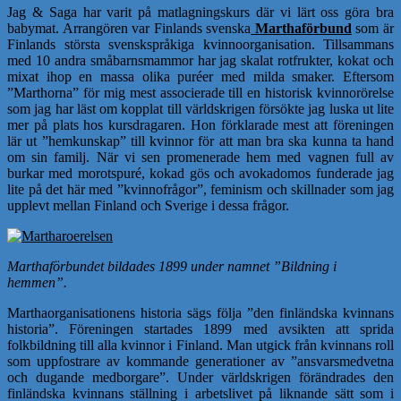
Jag & Saga har varit på matlagningskurs där vi lärt oss göra bra
babymat. Arrangören var Finlands svenska
Marthaförbund
som är
Finlands största svenskspråkiga kvinnoorganisation. Tillsammans
med 10 andra småbarnsmammor har jag skalat rotfrukter, kokat och
mixat ihop en massa olika puréer med milda smaker. Eftersom
”Marthorna” för mig mest associerade till en historisk kvinnorörelse
som jag har läst om kopplat till världskrigen försökte jag luska ut lite
mer på plats hos kursdragaren. Hon förklarade mest att föreningen
lär ut ”hemkunskap” till kvinnor för att man bra ska kunna ta hand
om sin familj. När vi sen promenerade hem med vagnen full av
burkar med morotspuré, kokad gös och avokadomos funderade jag
lite på det här med ”kvinnofrågor”, feminism och skillnader som jag
upplevt mellan Finland och Sverige i dessa frågor.
Marthaförbundet bildades 1899 under namnet ”Bildning i
hemmen”.
Marthaorganisationens historia sägs följa ”den finländska kvinnans
historia”. Föreningen startades 1899 med avsikten att sprida
folkbildning till alla kvinnor i Finland. Man utgick från kvinnans roll
som uppfostrare av kommande generationer av ”ansvarsmedvetna
och dugande medborgare”. Under världskrigen förändrades den
finländska kvinnans ställning i arbetslivet på liknande sätt som i