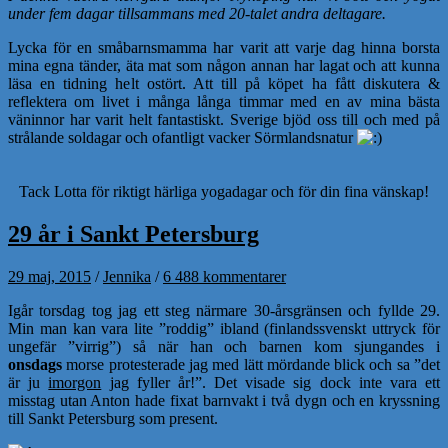
under fem dagar tillsammans med 20-talet andra deltagare.
Lycka för en småbarnsmamma har varit att varje dag
hinna borsta
mina egna tänder, äta mat som någon annan har lagat och att kunna
läsa en tidning helt ostört. Att till på köpet ha fått diskutera &
reflektera om livet i många långa timmar med en av mina bästa
väninnor har varit helt fantastiskt. Sverige bjöd oss till och med på
strålande soldagar och ofantligt vacker Sörmlandsnatur
Tack Lotta för riktigt härliga yogadagar och för din fina vänskap!
29 år i Sankt Petersburg
29 maj, 2015
/
Jennika
/
6 488 kommentarer
Igår torsdag tog jag ett steg närmare 30-årsgränsen och fyllde 29.
Min man kan vara lite ”roddig” ibland (finlandssvenskt uttryck för
ungefär ”virrig”) så när han och barnen kom sjungandes i
onsdags
morse protesterade jag med lätt mördande blick och sa ”det
är ju
imorgon
jag fyller år!”. Det visade sig dock inte vara ett
misstag utan Anton hade fixat barnvakt i två dygn och en kryssning
till Sankt Petersburg som present.