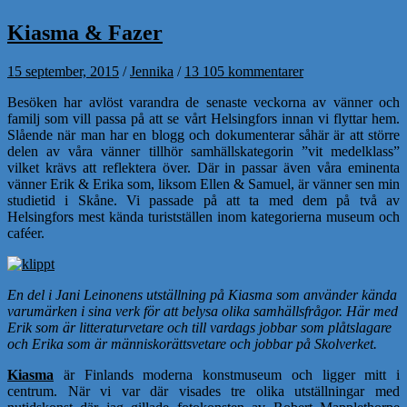
Kiasma & Fazer
15 september, 2015
/
Jennika
/
13 105 kommentarer
Besöken har avlöst varandra de senaste veckorna av vänner och
familj som vill passa på att se vårt Helsingfors innan vi flyttar hem.
Slående när man har en blogg och dokumenterar såhär är att större
delen av våra vänner tillhör samhällskategorin ”vit medelklass”
vilket krävs att reflektera över. Där in passar även våra eminenta
vänner Erik & Erika som, liksom Ellen & Samuel, är vänner sen min
studietid i Skåne. Vi passade på att ta med dem på två av
Helsingfors mest kända turistställen inom kategorierna museum och
caféer.
En del i Jani Leinonens utställning på Kiasma som använder kända
varumärken i sina verk för att belysa olika samhällsfrågor. Här med
Erik som är litteraturvetare och till vardags jobbar som plåtslagare
och Erika som är människorättsvetare och jobbar på Skolverket.
Kiasma
är Finlands moderna konstmuseum och ligger mitt i
centrum. När vi var där visades tre olika utställningar med