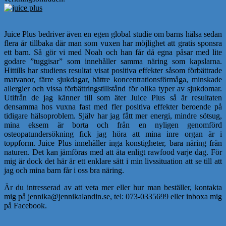
Juice Plus bedriver även en egen global studie om barns hälsa sedan
flera år tillbaka där man som vuxen har möjlighet att gratis sponsra
ett barn. Så gör vi med Noah och han får då egna påsar med lite
godare ”tuggisar” som innehåller samma näring som kapslarna.
Hittills har studiens resultat visat positiva effekter såsom förbättrade
matvanor, färre sjukdagar, bättre koncentrationsförmåga, minskade
allergier och vissa förbättringstillstånd för olika typer av sjukdomar.
Utifrån de jag känner till som äter Juice Plus så är resultaten
densamma hos vuxna fast med fler positiva effekter beroende på
tidigare hälsoproblem. Själv har jag fått mer energi, mindre sötsug,
mina eksem är borta och från en nyligen genomförd
osteopatundersökning fick jag höra att mina inre organ är i
toppform. Juice Plus innehåller inga konstigheter, bara näring från
naturen. Det kan jämföras med att äta enligt rawfood varje dag. För
mig är dock det här är ett enklare sätt i min livssituation att se till att
jag och mina barn får i oss bra näring.
Är du intresserad av att veta mer eller hur man beställer, kontakta
mig på jennika@jennikalandin.se, tel: 073-0335699 eller inboxa mig
på Facebook.