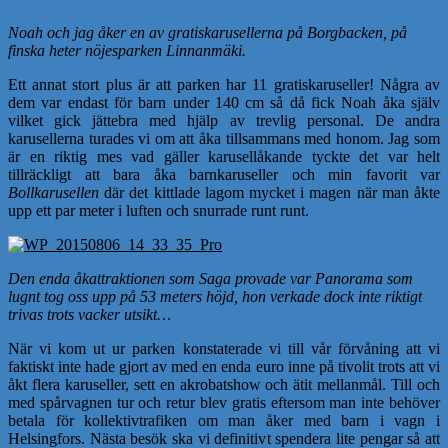
Noah och jag åker en av gratiskarusellerna på Borgbacken, på
finska heter nöjesparken Linnanmäki.
Ett annat stort plus är att parken har 11 gratiskaruseller! Några av
dem var endast för barn under 140 cm så då fick Noah åka själv
vilket gick jättebra med hjälp av trevlig personal. De andra
karusellerna turades vi om att åka tillsammans med honom. Jag som
är en riktig mes vad gäller karusellåkande tyckte det var helt
tillräckligt att bara åka barnkaruseller och min favorit var
Bollkarusellen
där det kittlade lagom mycket i magen när man åkte
upp ett par meter i luften och snurrade runt runt.
Den enda åkattraktionen som Saga provade var Panorama som
lugnt tog oss upp på 53 meters höjd, hon verkade dock inte riktigt
trivas trots vacker utsikt…
När vi kom ut ur parken konstaterade vi till vår förvåning att vi
faktiskt inte hade gjort av med en enda euro inne på tivolit trots att vi
åkt flera karuseller, sett en akrobatshow och ätit mellanmål. Till och
med spårvagnen tur och retur blev gratis eftersom man inte behöver
betala för kollektivtrafiken om man åker med barn i vagn i
Helsingfors. Nästa besök ska vi definitivt spendera lite pengar så att