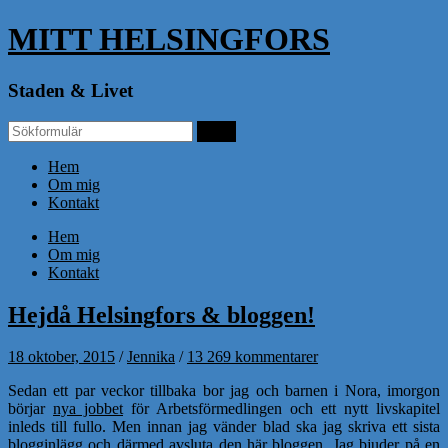
MITT HELSINGFORS
Staden & Livet
Hem
Om mig
Kontakt
Hem
Om mig
Kontakt
Hejdå Helsingfors & bloggen!
18 oktober, 2015
/
Jennika
/
13 269 kommentarer
Sedan ett par veckor tillbaka bor jag och barnen i Nora, imorgon
börjar
nya jobbet
för Arbetsförmedlingen och ett nytt livskapitel
inleds till fullo. Men innan jag vänder blad ska jag skriva ett sista
blogginlägg och därmed avsluta den här bloggen. Jag bjuder på en