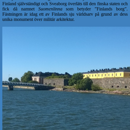
Finland självständigt och Sveaborg överläts till den finska staten och
fick då namnet
Suomenlinna
som betyder ”Finlands borg”.
Fästningen är idag ett av Finlands sju världsarv på grund av dess
unika monument över militär arkitektur.