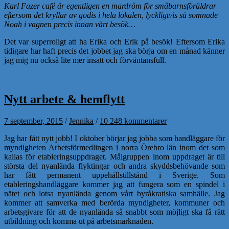
Karl Fazer café är egentligen en mardröm för småbarnsföräldrar
eftersom det kryllar av godis i hela lokalen, lyckligtvis så somnade
Noah i vagnen precis innan vårt besök…
Det var superroligt att ha Erika och Erik på besök! Eftersom Erika
tidigare har haft precis det jobbet jag ska börja om en månad känner
jag mig nu också lite mer insatt och förväntansfull.
Nytt arbete & hemflytt
7 september, 2015
/
Jennika
/
10 248 kommentarer
Jag har fått nytt jobb! I oktober börjar jag jobba som handläggare för
myndigheten Arbetsförmedlingen i norra Örebro län inom det som
kallas för etableringsuppdraget. Målgruppen inom uppdraget är till
största del nyanlända flyktingar och andra skyddsbehövande som
har fått permanent uppehållstillstånd i Sverige. Som
etableringshandläggare kommer jag att fungera som en spindel i
nätet och lotsa nyanlända genom vårt byråkratiska samhälle. Jag
kommer att samverka med berörda myndigheter, kommuner och
arbetsgivare för att de nyanlända så snabbt som möjligt ska få rätt
utbildning och komma ut på arbetsmarknaden.