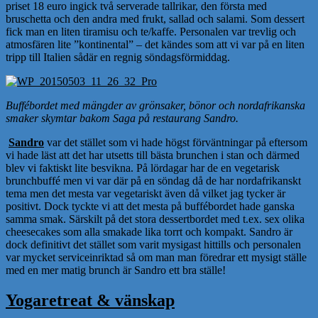
priset 18 euro ingick två serverade tallrikar, den första med
bruschetta och den andra med frukt, sallad och salami. Som dessert
fick man en liten tiramisu och te/kaffe. Personalen var trevlig och
atmosfären lite ”kontinental” – det kändes som att vi var på en liten
tripp till Italien sådär en regnig söndagsförmiddag.
Buffébordet med mängder av grönsaker, bönor och nordafrikanska
smaker skymtar bakom Saga på restaurang Sandro.
Sandro
var det stället som vi hade högst förväntningar på eftersom
vi hade läst att det har utsetts till bästa brunchen i stan och därmed
blev vi faktiskt lite besvikna. På lördagar har de en vegetarisk
brunchbuffé men vi var där på en söndag då de har nordafrikanskt
tema men det mesta var vegetariskt även då vilket jag tycker är
positivt. Dock tyckte vi att det mesta på buffébordet hade ganska
samma smak. Särskilt på det stora dessertbordet med t.ex. sex olika
cheesecakes som alla smakade lika torrt och kompakt. Sandro är
dock definitivt det stället som varit mysigast hittills och personalen
var mycket serviceinriktad så om man man föredrar ett mysigt ställe
med en mer matig brunch är Sandro ett bra ställe!
Yogaretreat & vänskap