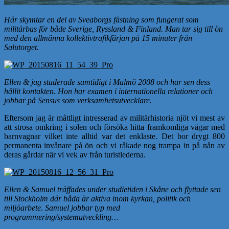
Här skymtar en del av Sveaborgs fästning som fungerat som
militärbas för både Sverige, Ryssland & Finland. Man tar sig till ön
med den allmänna kollektivtrafikfärjan på 15 minuter från
Salutorget.
Ellen & jag studerade samtidigt i Malmö 2008 och har sen dess
hållit kontakten. Hon har examen i internationella relationer och
jobbar på Sensus som verksamhetsutvecklare.
Eftersom jag är måttligt intresserad av militärhistoria njöt vi mest av
att strosa omkring i solen och försöka hitta framkomliga vägar med
barnvagnar vilket inte alltid var det enklaste. Det bor drygt 800
permanenta invånare på ön och vi råkade nog trampa in på nån av
deras gårdar när vi vek av från turistlederna.
Ellen & Samuel träffades under studietiden i Skåne och flyttade sen
till Stockholm där båda är aktiva inom kyrkan, politik och
miljöarbete. Samuel jobbar typ med
programmering/systemutveckling…