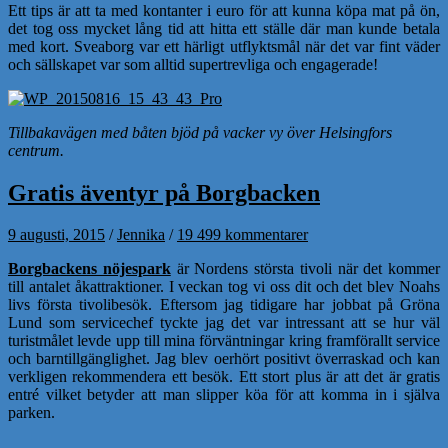
Ett tips är att ta med kontanter i euro för att kunna köpa mat på ön,
det tog oss mycket lång tid att hitta ett ställe där man kunde betala
med kort. Sveaborg var ett härligt utflyktsmål när det var fint väder
och sällskapet var som alltid supertrevliga och engagerade!
Tillbakavägen med båten bjöd på vacker vy över Helsingfors
centrum.
Gratis äventyr på Borgbacken
9 augusti, 2015
/
Jennika
/
19 499 kommentarer
Borgbackens nöjespark
är Nordens största tivoli när det kommer
till antalet åkattraktioner. I veckan tog vi oss dit och det blev Noahs
livs första tivolibesök. Eftersom jag tidigare har jobbat på Gröna
Lund som servicechef tyckte jag det var intressant att se hur väl
turistmålet levde upp till mina förväntningar kring framförallt service
och barntillgänglighet. Jag blev oerhört positivt överraskad och kan
verkligen rekommendera ett besök. Ett stort plus är att det är gratis
entré vilket betyder att man slipper köa för att komma in i själva
parken.