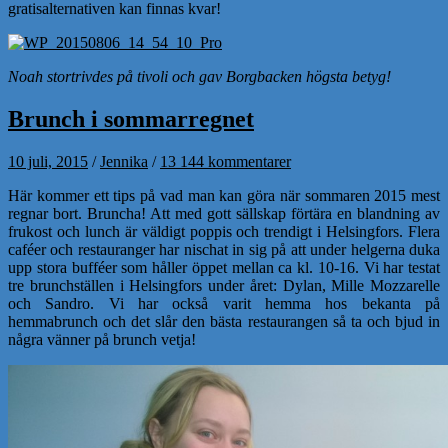
gratisalternativen kan finnas kvar!
Noah stortrivdes på tivoli och gav Borgbacken högsta betyg!
Brunch i sommarregnet
10 juli, 2015
/
Jennika
/
13 144 kommentarer
Här kommer ett tips på vad man kan göra när sommaren 2015 mest
regnar bort. Bruncha! Att med gott sällskap förtära en blandning av
frukost och lunch är väldigt poppis och trendigt i Helsingfors. Flera
caféer och restauranger har nischat in sig på att under helgerna duka
upp stora bufféer som håller öppet mellan ca kl. 10-16. Vi har testat
tre brunchställen i Helsingfors under året: Dylan, Mille Mozzarelle
och Sandro. Vi har också varit hemma hos bekanta på
hemmabrunch och det slår den bästa restaurangen så ta och bjud in
några vänner på brunch vetja!