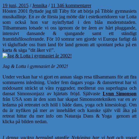
19 juni, 2015
/
Jennika
/
11 346 kommentarer
Hösten 2001 flyttade jag till Täby för att börja på Tibble gymnasiets
musikallinje. En av de första jag mötte där i estetkorridoren var Lotta
som också hon var nyinflyttad i den blåa moderatstaden.
Tillsammans lotsade vi oss igenom de tre åren av hårt pluggande,
intensivt dansande & sjungande samt ett ständigt
framtidsfilosoferande. För 10 somrar sen gjorde vi Europa farligt då
vi tågluffade oss fram land för land genom att spontant peka på en
karta & säga ”dit åker vi!”.
Jag & Lotta i gymnasiet år 2002!
Under veckan har vi gjort en annan slags resa tillsammans för att fira
sommarens inledning. Under fem dagars yoga- & dansretreat har vi
mödosamt sträckt ut våra ryggrader, mediterat oss superlugna och
dansat Simonsonjazz av hjärtats fröjd. Självaste
Lynn Simonson
från USA som är den som har skapat Simonsontekniken var en av
ledarna på retreatet och höll i både dans, yoga och kinesiologi. Om
du är nyfiken på mer av innehållet och kanske själv vill åka på
retreat hittar du mer info om Nataraja Dans & Yoga genom att
klicka på bilden nedan.
I denna vackra herrgård utanför Nyköping har vi bott och yogat