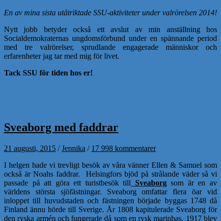
En av mina sista utåtriktade SSU-aktiviteter under valrörelsen 2014!
Nytt jobb betyder också ett avslut av min anställning hos
Socialdemokraternas ungdomsförbund under en spännande period
med tre valrörelser, sprudlande engagerade människor och
erfarenheter jag tar med mig för livet.
Tack SSU för tiden hos er!
Sveaborg med faddrar
21 augusti, 2015
/
Jennika
/
17 998 kommentarer
I helgen hade vi trevligt besök av våra vänner Ellen & Samuel som
också är Noahs faddrar. Helsingfors bjöd på strålande väder så vi
passade på att göra ett turistbesök till
Sveaborg
som är en av
världens största sjöfästningar. Sveaborg omfattar flera öar vid
inloppet till huvudstaden och fästningen började byggas 1748 då
Finland ännu hörde till Sverige. År 1808 kapitulerade Sveaborg för
den ryska armén och fungerade då som en rysk marinbas. 1917 blev