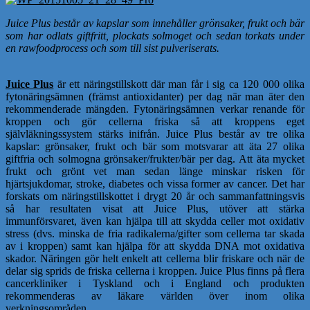
Juice Plus består av kapslar som innehåller grönsaker, frukt och bär
som har odlats giftfritt, plockats solmoget och sedan torkats under
en rawfoodprocess och som till sist pulveriserats.
Juice Plus
är ett näringstillskott där man får i sig ca 120 000 olika
fytonäringsämnen (främst antioxidanter) per dag när man äter den
rekommenderade mängden. Fytonäringsämnen verkar renande för
kroppen och gör cellerna friska så att kroppens eget
självläkningssystem stärks inifrån. Juice Plus består av tre olika
kapslar: grönsaker, frukt och bär som motsvarar att äta 27 olika
giftfria och solmogna grönsaker/frukter/bär per dag. Att äta mycket
frukt och grönt vet man sedan länge minskar risken för
hjärtsjukdomar, stroke, diabetes och vissa former av cancer. Det har
forskats om näringstillskottet i drygt 20 år och sammanfattningsvis
så har resultaten visat att Juice Plus, utöver att stärka
immunförsvaret, även kan hjälpa till att skydda celler mot oxidativ
stress (dvs. minska de fria radikalerna/gifter som cellerna tar skada
av i kroppen) samt kan hjälpa för att skydda DNA mot oxidativa
skador. Näringen gör helt enkelt att cellerna blir friskare och när de
delar sig sprids de friska cellerna i kroppen. Juice Plus finns på flera
cancerkliniker i Tyskland och i England och produkten
rekommenderas av läkare världen över inom olika
verkningsområden.