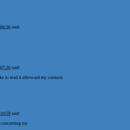
 06:56
said:
 07:26
said:
ike to read it afterward my contacts
 10:59
said:
n concerning my