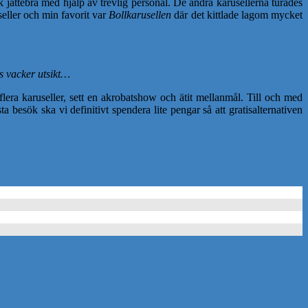
k jättebra med hjälp av trevlig personal. De andra karusellerna turades
seller och min favorit var
Bollkarusellen
där det kittlade lagom mycket
s vacker utsikt…
 flera karuseller, sett en akrobatshow och ätit mellanmål. Till och med
besök ska vi definitivt spendera lite pengar så att gratisalternativen