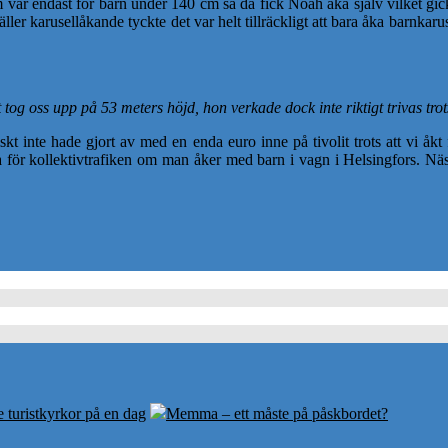
em var endast för barn under 140 cm så då fick Noah åka själv vilket gic
er karusellåkande tyckte det var helt tillräckligt att bara åka barnkaru
 oss upp på 53 meters höjd, hon verkade dock inte riktigt trivas trot
iskt inte hade gjort av med en enda euro inne på tivolit trots att vi åkt
 för kollektivtrafiken om man åker med barn i vagn i Helsingfors. Nästa 
e turistkyrkor på en dag
Memma – ett måste på påskbordet?