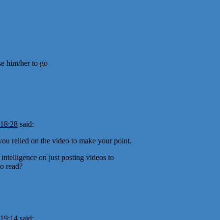
se him/her to go
 18:28
said:
h you relied on the video to make your point.
ntelligence on just posting videos to
to read?
 19:14
said: