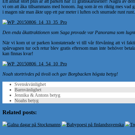
Ett annat stort plus är att parken har 11 gratiskaruseller! Några av d
vi om att åka tillsammans med honom. Jag som är en riktig mes vad gäll
i magen när man åkte upp ett par meter i luften och snurrade runt runt.
Den enda åkattraktionen som Saga provade var Panorama som lugnt tog
När vi kom ut ur parken konstaterade vi till vår förvåning att vi fakt
spårvagnen tur och retur blev gratis eftersom man inte behöver betala
kan finnas kvar!
Noah stortrivdes på tivoli och gav Borgbacken högsta betyg!
Svenskvänlighet
Barnvänlighet
Jennika & Antons betyg
Noahs betyg
Related posts:
Galna dagar på Stockmanns
Babypoesi på finlandssvenska
Tr