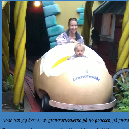
Noah och jag åker en av gratiskarusellerna på Borgbacken, på finsk