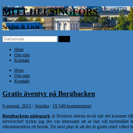
MITT HELSINGFORS
Staden & Livet
Hem
Om mig
Kontakt
Hem
Om mig
Kontakt
Gratis äventyr på Borgbacken
9 augusti, 2015
/
Jennika
/
19 549 kommentarer
Borgbackens nöjespark
är Nordens största tivoli när det kommer til
servicechef tyckte jag det var intressant att se hur väl turistmålet
rekommendera ett besök. Ett stort plus är att det är gratis entré vilket