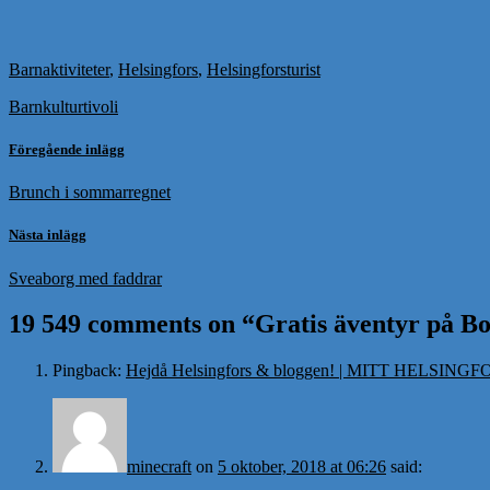
Barnaktiviteter
,
Helsingfors
,
Helsingforsturist
Barnkultur
tivoli
Föregående inlägg
Brunch i sommarregnet
Nästa inlägg
Sveaborg med faddrar
19 549 comments on “
Gratis äventyr på B
Pingback:
Hejdå Helsingfors & bloggen! | MITT HELSING
minecraft
on
5 oktober, 2018 at 06:26
said: