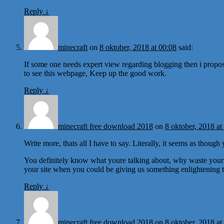
Reply
↓
minecraft
on
8 oktober, 2018 at 00:08
said:
If some one needs expert view regarding blogging then i propo
to see this webpage, Keep up the good work.
Reply
↓
minecraft free download 2018
on
8 oktober, 2018 at
Write more, thats all I have to say. Literally, it seems as thoug
You definitely know what youre talking about, why waste your i
your site when you could be giving us something enlightening 
Reply
↓
minecraft free download 2018
on
8 oktober, 2018 at