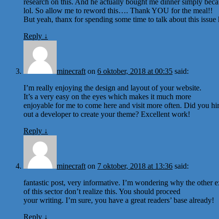
research on this. And he actually bought me dinner simply beca
lol. So allow me to reword this…. Thank YOU for the meal!!
But yeah, thanx for spending some time to talk about this issue
Reply
↓
minecraft
on
6 oktober, 2018 at 00:35
said:
I’m really enjoying the design and layout of your website.
It’s a very easy on the eyes which makes it much more
enjoyable for me to come here and visit more often. Did you hi
out a developer to create your theme? Excellent work!
Reply
↓
minecraft
on
7 oktober, 2018 at 13:36
said:
fantastic post, very informative. I’m wondering why the other e
of this sector don’t realize this. You should proceed
your writing. I’m sure, you have a great readers’ base already!
Reply
↓