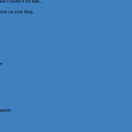
use I found it for him…
 here on your blog.
re
xperts