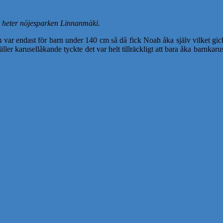
a heter nöjesparken Linnanmäki.
em var endast för barn under 140 cm så då fick Noah åka själv vilket gic
er karusellåkande tyckte det var helt tillräckligt att bara åka barnkaru