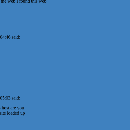
 the web I found this web
 04:46
said:
 05:03
said:
 host are you
site loaded up