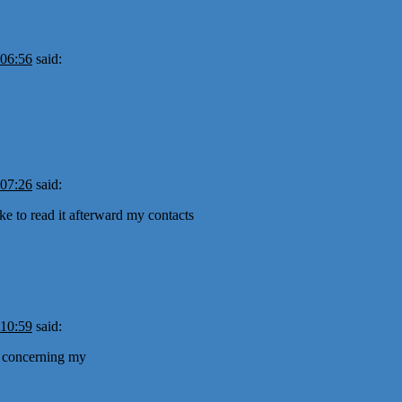
 06:56
said:
 07:26
said:
ike to read it afterward my contacts
 10:59
said:
n concerning my