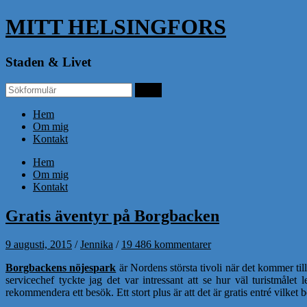
MITT HELSINGFORS
Staden & Livet
Hem
Om mig
Kontakt
Hem
Om mig
Kontakt
Gratis äventyr på Borgbacken
9 augusti, 2015
/
Jennika
/
19 486 kommentarer
Borgbackens nöjespark
är Nordens största tivoli när det kommer til
servicechef tyckte jag det var intressant att se hur väl turistmålet
rekommendera ett besök. Ett stort plus är att det är gratis entré vilket