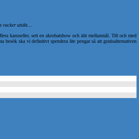
s vacker utsikt…
 flera karuseller, sett en akrobatshow och ätit mellanmål. Till och med
besök ska vi definitivt spendera lite pengar så att gratisalternativen