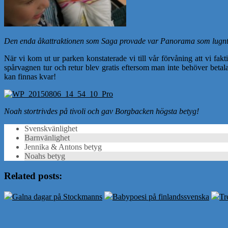
Den enda åkattraktionen som Saga provade var Panorama som lugnt tog
När vi kom ut ur parken konstaterade vi till vår förvåning att vi fakt
spårvagnen tur och retur blev gratis eftersom man inte behöver betala
kan finnas kvar!
Noah stortrivdes på tivoli och gav Borgbacken högsta betyg!
Svenskvänlighet
Barnvänlighet
Jennika & Antons betyg
Noahs betyg
Related posts:
Galna dagar på Stockmanns
Babypoesi på finlandssvenska
Tr