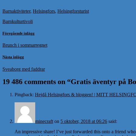
Barnaktiviteter
,
Helsingfors
,
Helsingforsturist
Barnkultur
tivoli
Föregående inlägg
Brunch i sommarregnet
Nästa inlägg
Sveaborg med faddrar
19 486 comments on “
Gratis äventyr på B
Pingback:
Hejdå Helsingfors & bloggen! | MITT HELSING
minecraft
on
5 oktober, 2018 at 06:26
said:
An impressive share! I’ve just forwarded this onto a friend who 