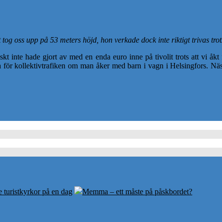
 oss upp på 53 meters höjd, hon verkade dock inte riktigt trivas trot
iskt inte hade gjort av med en enda euro inne på tivolit trots att vi åkt
 för kollektivtrafiken om man åker med barn i vagn i Helsingfors. Nästa 
e turistkyrkor på en dag
Memma – ett måste på påskbordet?