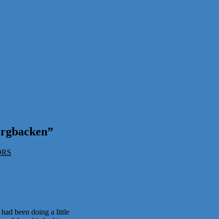
orgbacken
”
FORS
had been doing a little