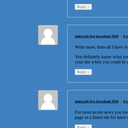
↓
Reply
minecraft free download 2018
on
8 o
Write more, thats all I have t
You definitely know what your
your site when you could be 
↓
Reply
minecraft free download 2018
on
8 o
For most recent news you hav
page as a finest site for latest
↓
Reply