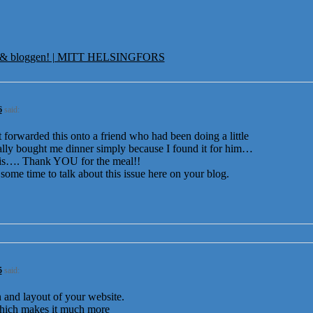
rs & bloggen! | MITT HELSINGFORS
6
said:
t forwarded this onto a friend who had been doing a little
ually bought me dinner simply because I found it for him…
this…. Thank YOU for the meal!!
some time to talk about this issue here on your blog.
5
said:
n and layout of your website.
 which makes it much more