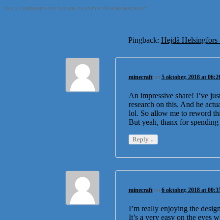
19 513 COMMENTS ON “
GRATIS ÄVENTYR PÅ BORGBACKEN
”
Pingback:
Hejdå Helsingfo
minecraft
on
5 oktober, 2018 at 06:2
An impressive share! I’ve jus
research on this. And he act
lol. So allow me to reword 
But yeah, thanx for spending 
↓
Reply
minecraft
on
6 oktober, 2018 at 00:3
I’m really enjoying the desig
It’s a very easy on the eyes