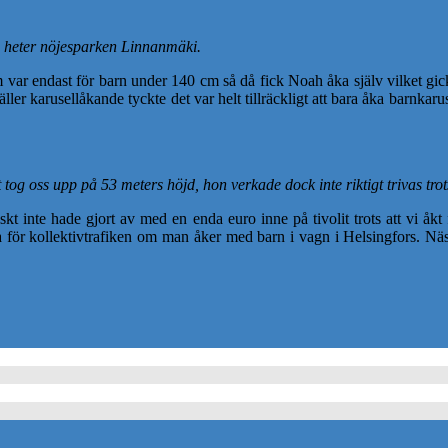
a heter nöjesparken Linnanmäki.
em var endast för barn under 140 cm så då fick Noah åka själv vilket gic
er karusellåkande tyckte det var helt tillräckligt att bara åka barnkaru
 oss upp på 53 meters höjd, hon verkade dock inte riktigt trivas trot
iskt inte hade gjort av med en enda euro inne på tivolit trots att vi åkt
 för kollektivtrafiken om man åker med barn i vagn i Helsingfors. Nästa 