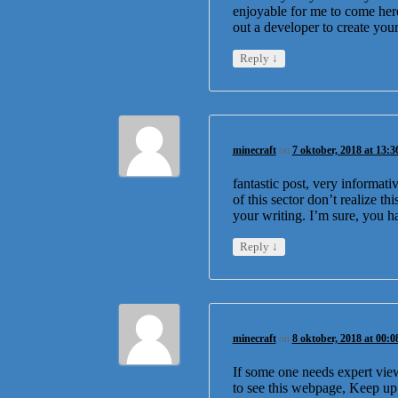
enjoyable for me to come here
out a developer to create yo
↓
Reply
minecraft
on
7 oktober, 2018 at 13:3
fantastic post, very informat
of this sector don’t realize t
your writing. I’m sure, you ha
↓
Reply
minecraft
on
8 oktober, 2018 at 00:0
If some one needs expert vie
to see this webpage, Keep up