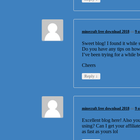
minecraft free download 2018
on
9 o
Sweet blog! I found it while
Do you have any tips on how 
I’ve been trying for a while b
Cheers
↓
Reply
minecraft free download 2018
on
9 o
Excellent blog here! Also yo
using? Can I get your affilia
as fast as yours lol