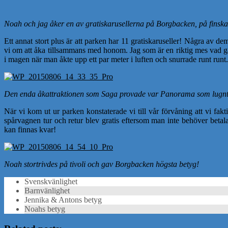
Noah och jag åker en av gratiskarusellerna på Borgbacken, på finsk
Ett annat stort plus är att parken har 11 gratiskaruseller! Några av d
vi om att åka tillsammans med honom. Jag som är en riktig mes vad gäll
i magen när man åkte upp ett par meter i luften och snurrade runt runt.
Den enda åkattraktionen som Saga provade var Panorama som lugnt tog
När vi kom ut ur parken konstaterade vi till vår förvåning att vi fakt
spårvagnen tur och retur blev gratis eftersom man inte behöver betala
kan finnas kvar!
Noah stortrivdes på tivoli och gav Borgbacken högsta betyg!
Svenskvänlighet
Barnvänlighet
Jennika & Antons betyg
Noahs betyg