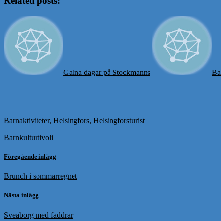
Related posts:
Galna dagar på Stockmanns
Ba
Barnaktiviteter
,
Helsingfors
,
Helsingforsturist
Barnkultur
tivoli
Föregående inlägg
Brunch i sommarregnet
Nästa inlägg
Sveaborg med faddrar