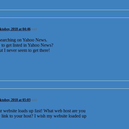
ktober, 2018 at 04:46
said:
 searching on Yahoo News.
to get listed in Yahoo News?
ut I never seem to get there!
ktober, 2018 at 05:03
said:
ur website loads up fast! What web host are you
te link to your host? I wish my website loaded up