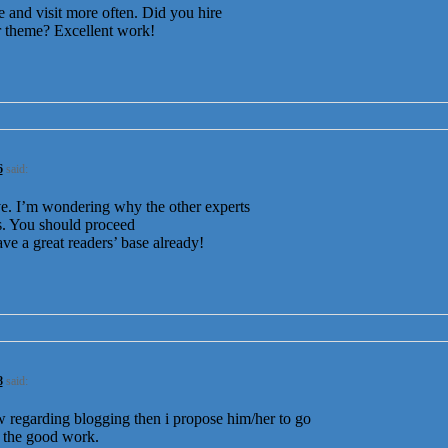
 and visit more often. Did you hire
ur theme? Excellent work!
6
said:
ive. I’m wondering why the other experts
his. You should proceed
ve a great readers’ base already!
8
said:
w regarding blogging then i propose him/her to go
 the good work.