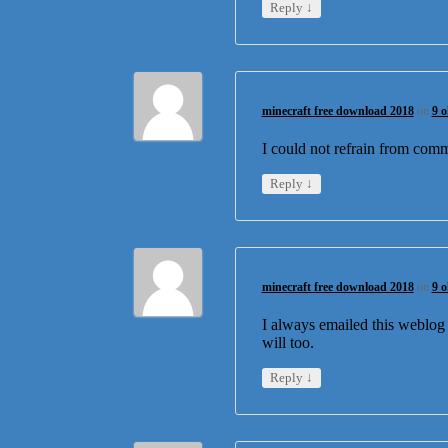
↓
Reply
minecraft free download 2018
on
9 o
I could not refrain from comm
↓
Reply
minecraft free download 2018
on
9 o
I always emailed this weblog p
will too.
↓
Reply