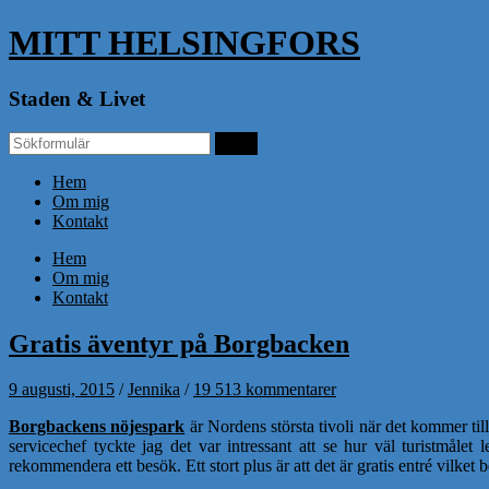
MITT HELSINGFORS
Staden & Livet
Hem
Om mig
Kontakt
Hem
Om mig
Kontakt
Gratis äventyr på Borgbacken
9 augusti, 2015
/
Jennika
/
19 513 kommentarer
Borgbackens nöjespark
är Nordens största tivoli när det kommer til
servicechef tyckte jag det var intressant att se hur väl turistmålet
rekommendera ett besök. Ett stort plus är att det är gratis entré vilket