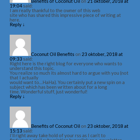
Benefits of Coconut Oil
on
21 oktober, 2018 at
19:04
said:
I am really thankful to the owner of this web
site who has shared this impressive piece of writing at
here.
Reply
↓
Coconut Oil Benefits
on
23 oktober, 2018 at
09:33
said:
Right here is the right blog for everyone who wants to
understand this topic.
You realize so much its almost hard to argue with you (not
that I actually
would want to…HaHa). You certainly put a new spin on a
subject which has been written about for a long
time. Wonderful stuff, just wonderful!
Reply
↓
Benefits of Coconut Oil
on
23 oktober, 2018 at
15:13
said:
I’ll right away take hold of your rss as I can’t to
find your e-mail subscription hyperlink or e-newsletter