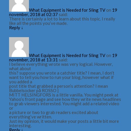
What Equipment is Needed for Sling TV
on
19
november, 2018 at 02:37
said:
There is certainly a lot to learn about this topic. I really
like all the points you’ve made.
Reply
↓
What Equipment is Needed for Sling TV
on
19
november, 2018 at 13:31
said:
I believe everything wrote was very logical. However,
what about
this? suppose you wrote a catchier title? I mean, I don’t
want to tell you how to run your blog, however what if
you added a
post title that grabbed a person’s attention? I mean
Bubbelsocker på ROSSO |
MITT HELSINGFORS is a little vanilla. You might peek at
Yahoo’s front page and see how they write news headlines
to grab viewers interested. You might add a related video
or
a picture or two to grab readers excited about
everything’ve written.
Just my opinion, it would make your posts a little bit more
interesting.
Reply
↓