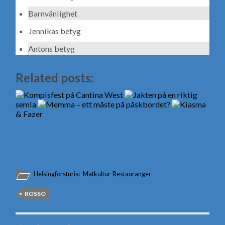
Barnvänlighet
Jennikas betyg
Antons betyg
Related posts:
Kompisfest på Cantina West
Jakten på en riktig
semla
Memma – ett måste på påskbordet?
Kiasma
& Fazer
Helsingforsturist
,
Matkultur
,
Restauranger
ROSSO