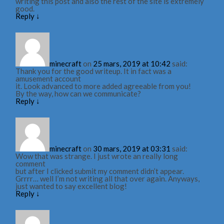
writing this post and also the rest of the site is extremely
good.
Reply
↓
minecraft
on
25 mars, 2019 at 10:42
said:
Thank you for the good writeup. It in fact was a
amusement account
it. Look advanced to more added agreeable from you!
By the way, how can we communicate?
Reply
↓
minecraft
on
30 mars, 2019 at 03:31
said:
Wow that was strange. I just wrote an really long
comment
but after I clicked submit my comment didn’t appear.
Grrrr… well I’m not writing all that over again. Anyways,
just wanted to say excellent blog!
Reply
↓