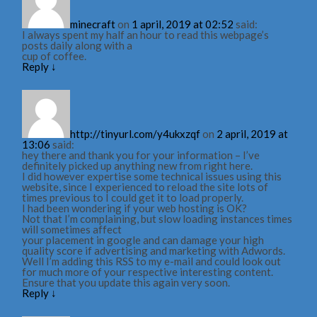
minecraft
on
1 april, 2019 at 02:52
said:
I always spent my half an hour to read this webpage’s
posts daily along with a
cup of coffee.
Reply
↓
http://tinyurl.com/y4ukxzqf
on
2 april, 2019 at
13:06
said:
hey there and thank you for your information – I’ve
definitely picked up anything new from right here.
I did however expertise some technical issues using this
website, since I experienced to reload the site lots of
times previous to I could get it to load properly.
I had been wondering if your web hosting is OK?
Not that I’m complaining, but slow loading instances times
will sometimes affect
your placement in google and can damage your high
quality score if advertising and marketing with Adwords.
Well I’m adding this RSS to my e-mail and could look out
for much more of your respective interesting content.
Ensure that you update this again very soon.
Reply
↓