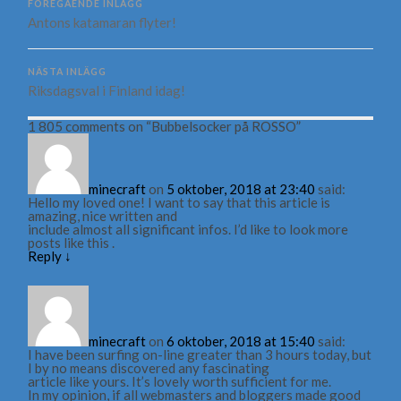
FÖREGÅENDE INLÄGG
Antons katamaran flyter!
NÄSTA INLÄGG
Riksdagsval i Finland idag!
1 805 comments on “
Bubbelsocker på ROSSO
”
minecraft
on
5 oktober, 2018 at 23:40
said:
Hello my loved one! I want to say that this article is
amazing, nice written and
include almost all significant infos. I’d like to look more
posts like this .
Reply
↓
minecraft
on
6 oktober, 2018 at 15:40
said:
I have been surfing on-line greater than 3 hours today, but
I by no means discovered any fascinating
article like yours. It’s lovely worth sufficient for me.
In my opinion, if all webmasters and bloggers made good