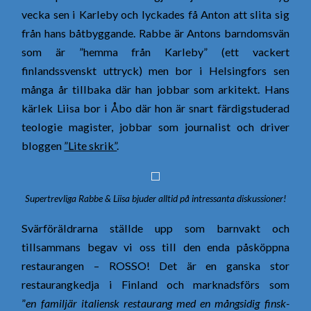
vecka sen i Karleby och lyckades få Anton att slita sig
från hans båtbyggande. Rabbe är Antons barndomsvän
som är ”hemma från Karleby” (ett vackert
finlandssvenskt uttryck) men bor i Helsingfors sen
många år tillbaka där han jobbar som arkitekt. Hans
kärlek Liisa bor i Åbo där hon är snart färdigstuderad
teologie magister, jobbar som journalist och driver
bloggen
”Lite skrik”
.
Supertrevliga Rabbe & Liisa bjuder alltid på intressanta diskussioner!
Svärföräldrarna ställde upp som barnvakt och
tillsammans begav vi oss till den enda påsköppna
restaurangen – ROSSO! Det är en ganska stor
restaurangkedja i Finland och marknadsförs som
”
en familjär italiensk restaurang med en mångsidig finsk-