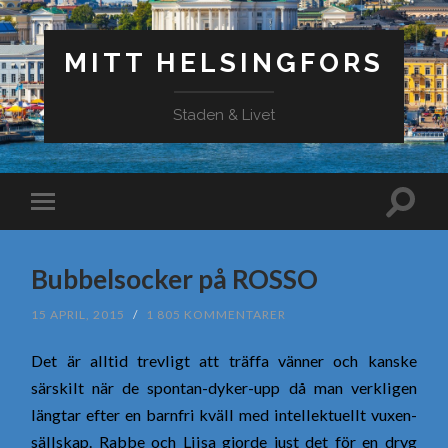
MITT HELSINGFORS
Staden & Livet
Bubbelsocker på ROSSO
15 APRIL, 2015
/
1 805 KOMMENTARER
Det är alltid trevligt att träffa vänner och kanske
särskilt när de spontan-dyker-upp då man verkligen
längtar efter en barnfri kväll med intellektuellt vuxen-
sällskap. Rabbe och Liisa gjorde just det för en dryg